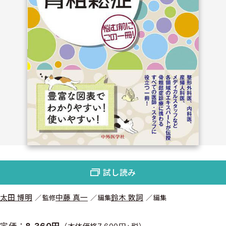
試し読み
太田 博明
中藤 真一
鈴木 敦詞
監修
編集
編集
定価：
8,360円