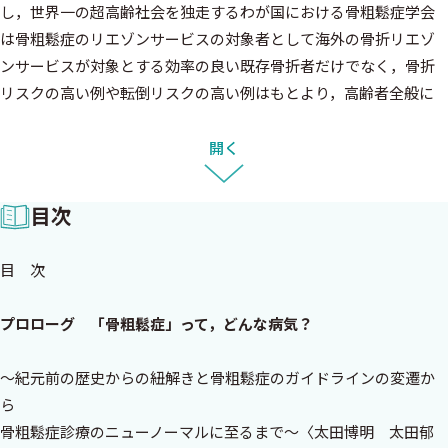
し，世界一の超高齢社会を独走するわが国における骨粗鬆症学会
は骨粗鬆症のリエゾンサービスの対象者として海外の骨折リエゾ
ンサービスが対象とする効率の良い既存骨折者だけでなく，骨折
リスクの高い例や転倒リスクの高い例はもとより，高齢者全般に
至るまでを網羅することを考えてきた．
わが国は毎年百寿歳が5,000人以上誕生しており，世界で最初に
開く
平均寿命の100歳越えを達成するといわれている．WHOでは高齢
者の増加で，健康寿命の延伸を要し，そのためには非感染性疾患
目次
（Non-communicable Disease：NCD）対策が喫緊の課題として
いる．WHOの当初の定義では癌・糖尿病・循環器疾患・呼吸器疾
目 次
患の4つをNCDとしていたが，最近では認知症や骨粗鬆症なども該
当するとされている．認知症や骨粗鬆症などは従来は年のせいと
プロローグ 「骨粗鬆症」って，どんな病気？
されていたが，過度の老化はもはや疾患であることがアンチエイジ
ング医学の世界では常識となっており，老化した細胞の除去が主要
〜紀元前の歴史からの紐解きと骨粗鬆症のガイドラインの変遷か
な研究テーマとなっている．
ら
この老化細胞の除去が生命体の維持のために日常的に行われて
骨粗鬆症診療のニューノーマルに至るまで〜〈太田博明 太田郁
いる新陳代謝で，数日で入れ替わる腸管上皮細胞が最も短時間な