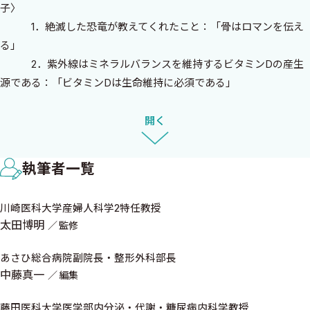
子〉
のに対し，荷重に耐えられる丈夫な骨にするため，新しい骨組織
1．絶滅した恐竜が教えてくれたこと：「骨はロマンを伝え
の入れ替えには数カ月と最も長時間を要する．この骨組織の新陳
る」
代謝は体内で営まれる最たるAnti-agingであり，特に骨再構築
2．紫外線はミネラルバランスを維持するビタミンDの産生
（bone remodeling）と称する．この骨再構築をサポートする分子
源である：「ビタミンDは生命維持に必須である」
標的薬的な新薬の登場と，理にかなった薬剤の適格な選択により，
3．世界およびわが国における骨粗鬆症の歴史：「骨の過度
骨粗鬆症で低下した骨密度は正常化し，治療の最終目的である骨
な老化はもはや疾患である」
開く
折を50％以上から，最近では70％以上も低減することが可能とな
4．わが国における骨粗鬆症ガイドライン：「骨粗鬆症診療
り，しかも早期介入効果も認められている．骨粗鬆症による骨折
の確立に多大な貢献を果たした」
は寝たきりとなり，死と直結するがこれが不治の病では最早なく
執筆者一覧
5．骨粗鬆症診療のニューノーマルに向けて：「常識も変わ
なり，今や治る時代が到来しつつあり，治療の成果を実感してい
る」
る．
川崎医科大学産婦人科学2特任教授
Pearls 7,000万年前の恐竜の化石はサイエンスとロマンを
このような時代の到来時に「こんな一冊があったら…」という永
太田博明
監修
今なお現代に伝えている
年の夢をかなえてくれそうな『医師・メディカルスタッフのための
あさひ総合病院副院長・整形外科部長
図表で学べる骨粗鬆症』を中藤真一先生，鈴木敦詞先生とご一緒
A 骨粗鬆症ってどんな病気
中藤真一
編集
に自信の一冊を発刊できる幸せを感じている．そして渾身の執筆
を賜った各分野における当代きっての執筆陣の先生方と骨粗鬆症マ
A-1 骨粗鬆症はなぜ起きる〈萩野 浩〉
藤田医科大学医学部内分泌・代謝・糖尿病内科学教授