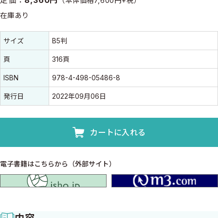
（本体価格7,600円+税）
在庫あり
書誌情報
書誌情報
サイズ
B5判
頁
316頁
ISBN
978-4-498-05486-8
発行日
2022年09月06日
カートに入れる
電子書籍はこちらから（外部サイト）
isho.jp