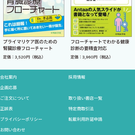
1．日本社会の特徴と課題：莫大な高齢者および少子社会が
もたらすもの
2．健康寿命と平均寿命とには差異がある
3．高齢者の特徴と総合・包括的評価
4．骨粗鬆症では骨強度低下により脆弱性骨折をきたす
プライマリケア医のための
フローチャートでわかる健康
5．骨粗鬆症を基盤とする骨折：脊椎椎体骨折と大腿骨近位
腎臓診療フローチャート
診断の要精査対応
部骨折の転帰は重篤
定価：3,520円（税込）
定価：3,960円（税込）
6．骨折リスク：既存骨折とビタミンD不足など
7．骨粗鬆症とロコモティブシンドローム，サルコペニア，
フレイルとの関連
会社案内
採用情報
8．骨粗鬆症に注目をしなければならない理由
企画応募
9．骨粗鬆症と脆弱性骨折への対応：行うこと，戦略と多職
ご注文について
取り扱い書店一覧
種連携
Pearls 「骨折連鎖を断つ」ための3 T（target，tool，
正誤表
特定商取引法
team）戦略
プライバシーポリシー
転載利用許諾申請
お問い合わせ
B 骨粗鬆症の検査と診断