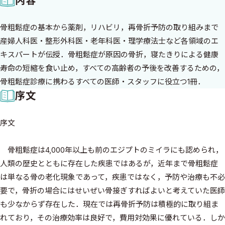
内容
骨粗鬆症の基本から薬剤，リハビリ，再骨折予防の取り組みまで
産婦人科医・整形外科医・老年科医・理学療法士など各領域のエ
キスパートが伝授．骨粗鬆症が原因の骨折，寝たきりによる健康
寿命の短縮を食い止め，すべての高齢者の予後を改善するための，
骨粗鬆症診療に携わるすべての医師・スタッフに役立つ1冊．
序文
序文
骨粗鬆症は4,000年以上も前のエジプトのミイラにも認められ，
人類の歴史とともに存在した疾患ではあるが，近年まで骨粗鬆症
は単なる骨の老化現象であって，疾患ではなく，予防や治療も不必
要で，骨折の場合にはせいぜい骨接ぎすればよいと考えていた医師
も少なからず存在した．現在では再骨折予防は積極的に取り組ま
れており，その治療効率は良好で，費用対効果に優れている．しか