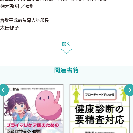
ネージャーの方々に深謝申し上げる．骨粗鬆症診療に携わっていら
鈴木敦詞
1．骨粗鬆症の定義
編集
っしゃる方々には「困ったときの一冊として」本書をご活用いた
2．分類
だき，診療されている患者さん達の骨粗鬆症を進展させない，骨
倉敷平成病院婦人科部長
3．原発性骨粗鬆症の成因
折や再骨折を起こさせない，そして患者さん達にはいくつになっ
太田郁子
4．続発性骨粗鬆症
てもWell AgingはもとよりWell Beingを実感いただき，人生を満喫
Pearls 骨質の評価，骨質低下の診断
していただくことを願っています．
開く
A-2 骨粗鬆症の疫学〈玉置淳子〉
2022年9月1日
1．骨粗鬆症の年代別有病率
太田博明
関連書籍
2．骨粗鬆症の有病者数
3．骨粗鬆症の患者数
4．骨粗鬆症性骨折
5．大腿骨近位部骨折の発生とその動向
6．椎体骨折の有病率と発生率
Pearls 再骨折のリスクと骨粗鬆症性骨折の生涯リスク
A-3 なぜ今骨粗鬆症なのか？〈遠藤直人〉