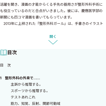
活躍を聞き、漫画の才能からくる手先の器用さが整形外科手術に
も役立っているのだと合点がいきました。彼には、慶應医学部の
新聞にも四コマ漫画を書いてもらっています。
2013年に上梓された『整形外科ガール』は、手書きのイラスト
満載の看護師向けの教科書で、彼の才能が生かされた名著だと思
います。『整形外科ガール』の若手医師向けの教科書を書いてみ
開く
ては？ とすすめ、8年の年月を経て、できあがった本書のゲラを
読んでたまげました。若い整形外科医への愛情のこもった、整形
目次
外科プライマリケアのすばらしい教科書ではないですか。豊富な
写真により、見てわかる教科書であり、彼の上手なキャッチコピー
目 次
により、骨折が理解しやすくなっています。
シミケンの豊富な臨床経験から編み出される至極のpearlに満ち
1 整形外科の外来で……
あふれた本です。あえて、縦書きとしたのは、文芸賞の受賞者らし
主訴から推理する。
い、純文学へのオマージュなんだと思います。
スポーツから推理する。
テストあれこれ
慶應義塾大学医学部 副医学部長
筋力、知覚、反射、関節可動域