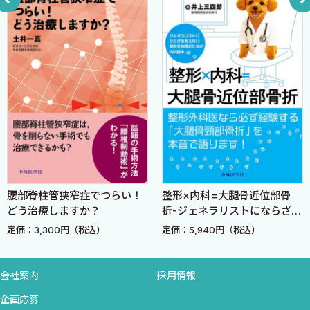
骨折事典
厖大で（大学によっても、病院によっても、医者によっても方法
はじめに／下肢／足／骨盤／上肢／手（指）／脊椎
がちがう！）、変り身が早い、そんな整形外科の大海を泳ぐにあ
脱臼事典
たり、よき羅針盤となりますように。
上肢／手／脊椎／下肢／足
ねんざ事典
手／下肢／その他
見落し事例集
がんを見落とす。／骨折を見落とす。／脱臼を見落す。／他
科の病気とまちがう。
4 ふたたび整形外科の外来で……
腰部脊柱管狭窄症でつらい！
整形×内科=大腿骨近位部骨
感染の予防
どう治療しますか？
折-ジェネラリストにならざる
術前にとめる薬
をえない整形外科医のための
定価：3,300円（税込）
定価：5,940円（税込）
内科読本-
基礎疾患
装具
会社案内
採用情報
手続
企画応募