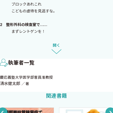
医学教育統轄センター教授
ブロックあれこれ
門川 俊明
こどもの虐待を見逃すな。
-------------------------------
2 整形外科の検査室で……
はじめに
まずレントゲンを！
特別な撮影 〜なぜ動かすの？
整形外科は、たいていの病院にあるポピュラーな科、そして大
造影剤の禁忌
開く
変イソガシイ科です。救急、手術、外来、病棟、検査、書類（よ
脊髄造影（ミエログラフィー）
その科は、どれかがヒマだったりする）……どれもテンコ盛り。ド
クターは、早朝から夜深けまで病院を駈け回っているにチガイナ
執筆者一覧
3 整形外科の救急で……
イ。かくいう筆者も、若僧・弱輩・新米の時代、いきなり三次の
まず、知っておくべきこと。
外傷病院に派遣され、毎晩押し寄せる救急車を前に心底から途方
慶応義塾大学医学部客員准教授
ギプス
に暮れたものでした。
清水健太郎
著
緊急といえば！
新人は勉強する余裕がない。上司も教える時間がない……
他に注意すべき緊急のケース
関連書籍
この本はそんな現状を鑑み企画されました。とくに、整形外科
以外の医者や、救急の最前線にひとりで立つ研修医くんのために
事典編
中味を盛りました。