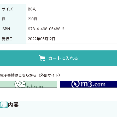
書誌情報
書誌情報
サイズ
B6判
頁
210頁
ISBN
978-4-498-05488-2
発行日
2022年05月12日
カートに入れる
電子書籍はこちらから（外部サイト）
isho.jp
内容