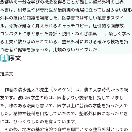
激務ゆえ十分な学びの機会を得ることが難しい整形外科の世界．
本書は，研修医や非専門医が最前線の現場に立っても困らない整形
外科の技術と知識を凝縮した．医学書では珍しい縦書きスタイ
ル，骨折が難なく覚えられるキャッチコピー，圧倒的な画像数，
コンパクトにまとまった骨折・脱臼・ねんざ事典……，楽しく学べ
る工夫が散りばめられている．整形外科における確かな技巧を持
つ著者が健筆を振るった，比類のないバイブルだ．
序文
推薦文
作者の清水健太郎先生（シミケン）は、僕の大学時代からの親
友です。彼は医学生の時は、医者より小説家を目指していまし
た。味のある漫画も書いて、医学以上に芸術の才能を持った人で
した。精神神経科を目指していたので、整形外科医になったとき
には、びっくりしたのを覚えています。
その後、地方の基幹病院で脊椎を専門とする整形外科としての