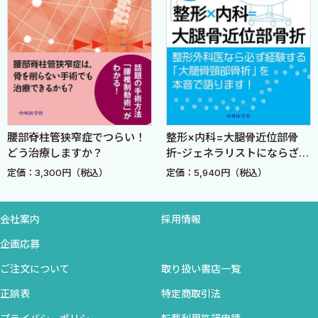
2．下肢症状の診断
3．腰痛の診断
III 腰痛をどう治す？
1．患者への説明と指導（ムンテラ） 〈酒井紀典〉
1．患者への説明
2．患者への指導
こだわる！ 神経ブロ
つらい！
整形×内科=大腿骨近位部骨
2．薬物療法の方針と実際 〈酒井紀典〉
肢
折-ジェネラリストにならざる
1．腰痛に対する薬物療法の基礎知識
をえない整形外科医のための
定価：5,940円（税込）
定価：5,940円（税込）
2．腰痛に対する第一選択薬について
内科読本-
3．腰痛に対する第二選択薬について
3．理学療法の方針と実際―運動療法，物理療法 〈大久保
会社案内
採用情報
雄〉
企画応募
1．腰痛治療のエビデンス
ご注文について
取り扱い書店一覧
2．腰痛の病態分け
3．病態に応じた腰痛の運動療法
正誤表
特定商取引法
4．腰痛に対する物理療法