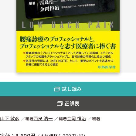
試し読み
正誤表
山下 敏彦
西良 浩一
金岡 恒治
編著
編著
編著
定価：
4,400円
（本体価格4,000円+税）