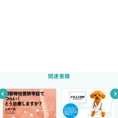
西良浩一
編著
る医師・メディカルスタッフの方々の知識のブラッシュアップや
日常診療の円滑化に寄与でき，そして腰痛に興味のある研修医や
II 腰痛の発生源を見極める
早稲田大学スポーツ科学学術院教授
学生の皆さんが近い将来に「プロフェッショナル」となることを
金岡恒治
1．腰痛患者の初期対応―問診・身体診察の手順 〈西良浩一〉
編著
応援する力となることができれば，編者・執筆者にとってこれほ
1．問診
ど嬉しいことはありません．
徳島大学大学院医歯薬学研究部運動機能外科学准教授
2．身体診察
酒井紀典
2．腰痛診療のトリアージ 〈西良浩一〉
2018年10月
1．Red flags
編者 山下敏彦
2．下肢症状
西良浩一
3．深刻な原因のない腰痛（従来の非特異的腰痛）
金岡恒治
3．若年者（アスリートを含む）の腰痛の原因究明 〈金岡恒
関連書籍
治〉
1．若年者（アスリート）の腰痛の特徴
2．腰痛の発生メカニズム
3．腰部障害と他の運動器障害との関連性
4．中高年の腰痛の原因究明 〈西良浩一〉
1．問診から画像診断