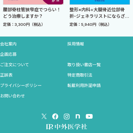
C．疾患・外傷の病態と診断
腰部脊柱管狭窄症でつらい！
整形×内科=大腿骨近位部骨
1．骨折〈高橋信行〉
どう治療しますか？
折-ジェネラリストにならざる
2．肘関節脱臼，靱帯損傷〈高橋信行〉
をえない整形外科医のための
定価：3,300円（税込）
定価：5,940円（税込）
3．野球肘〈射場浩介〉
内科読本-
4．変形性関節症〈射場浩介〉
5．上腕骨外側上顆炎〈射場浩介〉
会社案内
採用情報
6．絞扼性神経障害〈織田 崇〉
企画応募
D．保存治療〈織田 崇〉
ご注文について
取り扱い書店一覧
E．手術治療〈和田卓郎〉
正誤表
特定商取引法
4 手関節・手
プライバシーポリシー
転載利用許諾申請
A．解剖〈織田 崇〉
お問い合わせ
B．診察法〈織田 崇〉
C．疾患・外傷の病態と診断
1．三角線維軟骨複合体損傷〈織田 崇〉
2．手根不安定症〈射場浩介〉
3．変形性関節症〈射場浩介〉