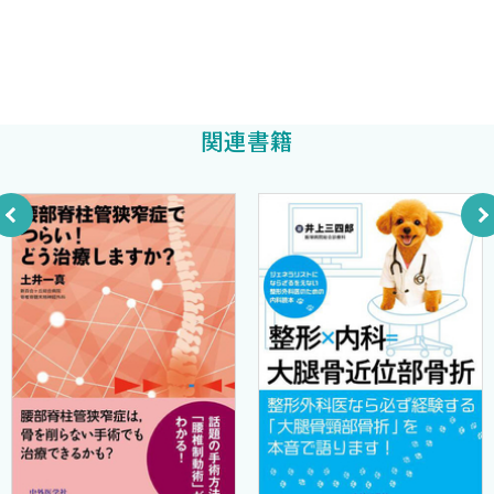
B．診察法〈廣瀬聰明〉
C．疾患・外傷の病態と診断
2016年4月
1．インピンジメント症候群〈堀籠圭子〉
山下敏彦
2．腱板断裂〈堀籠圭子〉
関連書籍
3．五十肩〈堀籠圭子〉
4．石灰性腱炎〈道家孝幸〉
5．上腕二頭筋長頭腱障害〈道家孝幸〉
6．上方関節唇損傷〈道家孝幸〉
7．肩関節脱臼〈廣瀬聰明〉
8．投球障害肩〈廣瀬聰明〉
D．保存治療〈堀籠圭子〉
E．手術治療〈廣瀬聰明〉
3 肘関節
A．解剖〈小笹泰宏〉
B．診察法〈小笹泰宏〉