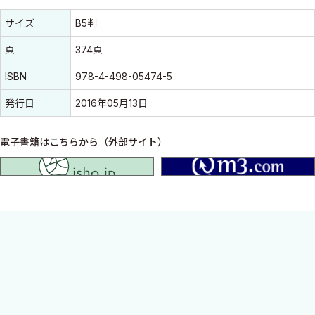
書誌情報
書誌情報
サイズ
B5判
頁
374頁
ISBN
978-4-498-05474-5
発行日
2016年05月13日
電子書籍はこちらから（外部サイト）
isho.jp
札幌医科大学整形外科学教室の総力を結集してまとめられた研修
医向けハンドブック。整形外科医を志す初期研修医および後期研
修医（専攻医）を主要読者に想定し、運動器疾患の病態の要点解