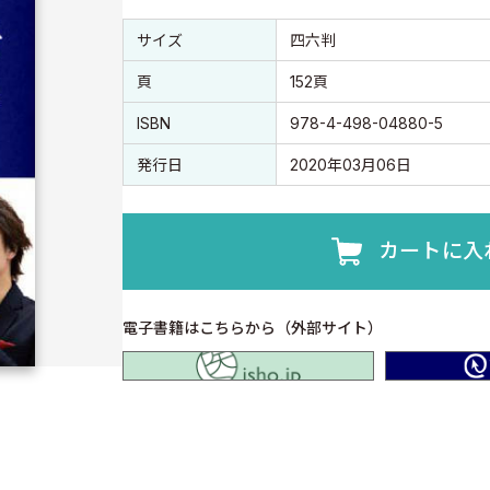
書誌情報
書誌情報
サイズ
四六判
頁
152頁
ISBN
978-4-498-04880-5
発行日
2020年03月06日
カートに入
電子書籍はこちらから（外部サイト）
isho.jp