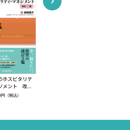
のホスピタリテ
ICU思考のつくりかた
女医
ジメント 改訂2
ク経
定価：4,840円（税込）
ルな
80円（税込）
定価：