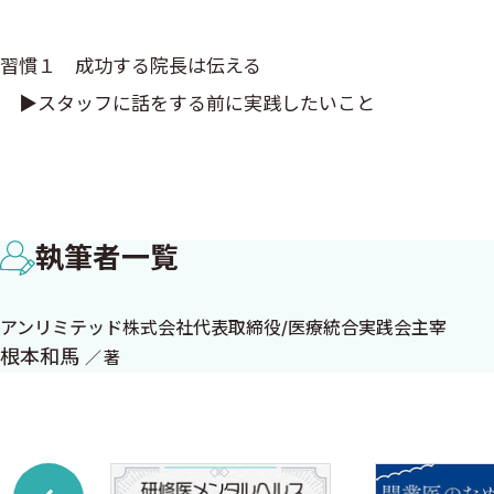
習慣１ 成功する院長は伝える
▶スタッフに話をする前に実践したいこと
▶院長夫人は貴重なアドバイザー
▶まずは理念を伝えよう！
▶理念があることでブレなくなる！
執筆者一覧
▶スタッフに理念を伝えるための事前準備
▶肝心なのは理念を伝えた後！
アンリミテッド株式会社代表取締役/医療統合実践会主宰
▶どんな医院理念が良いのか？
根本和馬
著
・朝礼での唱和
・カードタイプにする
・テストを実施する