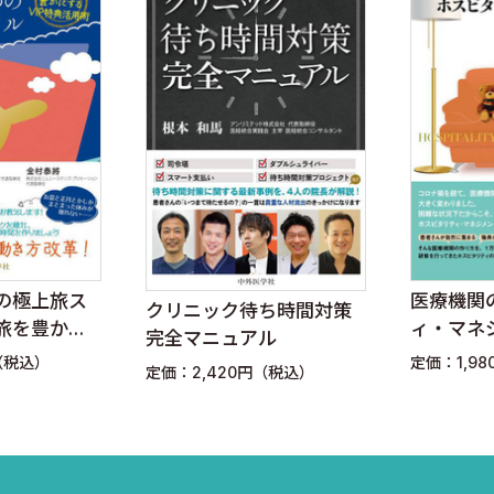
？
の極上旅ス
医療機関
クリニック待ち時間対策
？
と旅を豊かに
ィ・マネ
完全マニュアル
活用術
版
（税込）
定価：1,9
定価：2,420円（税込）