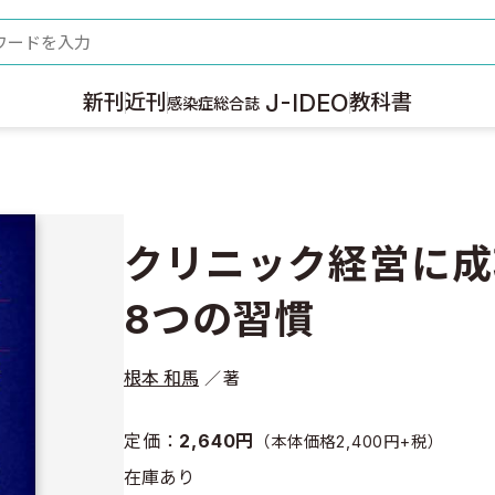
ード
J-IDEO
新刊
近刊
教科書
感染症総合誌
クリニック経営に成
8つの習慣
根本 和馬
著
定価：
2,640円
（本体価格2,400円+税）
在庫あり