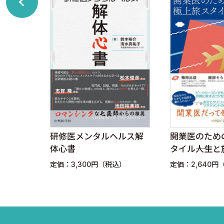
習慣２ 成功する院長は5W1Hに敏感である
▶「突然」はスタッフのモチベーションを下げる！
習慣３ 成功する院長は厳しくも優しい
▶褒めたり、叱る上で無くてはならない2つのものとは
習慣４ 成功する院長は育て、任せる
▶『自分でやった方が早い病』の原因は？
院展
研修医メンタルヘルス解
開業医のため
▶更に深刻！「自分でやらなきゃ気が済まない病」とは
を乗り
体心書
タイル――人生
常識な
するVIP特典
▶リーダースタッフを育てよう！
込）
定価：3,300円（税込）
定価：2,640円
▶リーダースタッフを労働組合長にしないために
習慣５ 成功する院長は感謝する