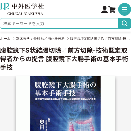
株式会社 中外医学社
検索キーワード
ホーム
臨床医学：外科系／消化器外科
腹腔鏡下S状結腸切除／前方切除-技術認定取得者からの提言 腹腔鏡下大腸手術の基本手術手技
腹腔鏡下S状結腸切除／前方切除-技術認定取
得者からの提言 腹腔鏡下大腸手術の基本手術
手技