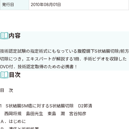
発行日
2010年08月01日
内容
技術認定試験の指定術式にもなっている腹腔鏡下S状結腸切除/前方
切除につき，エキスパートが解説する1冊．手術ビデオを収録した
DVD付．技術認定取得のための必携書！
目次
目 次
1 S状結腸SM癌に対するS状結腸切除 D2郭清
西岡将規 島田光生 東島 潤 宮谷知彦
Ａ．はじめに