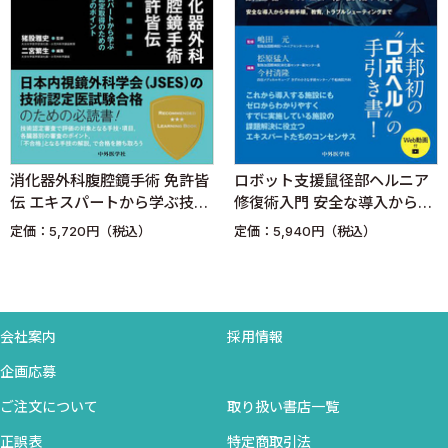
Ｑ．おわりに
4 直腸S状部進行癌に対する前方切除 D3郭清
猪股雅史 衛藤 剛 森山初男 安田一弘 白石憲男 北野正
剛
Ａ．はじめに
消化器外科腹腔鏡手術 免許皆
ロボット支援鼠径部ヘルニア
Ｂ．術前準備
伝 エキスパートから学ぶ技術
修復術入門 安全な導入から手
Ｃ．トロッカー挿入
認定取得のための3つのポイン
術手順，教育，トラブルシュ
定価：5,720円（税込）
定価：5,940円（税込）
Ｄ．S状結腸・直腸の術野展開
ト
ーティングまで
Ｅ．内側アプローチによるS状結腸の剥離・授動
Ｆ．リンパ節郭清/中枢側血管切離
Ｇ．外側アプローチによるS状結腸の剥離・授動
会社案内
採用情報
Ｈ．直腸の剥離・授動（TSME）
企画応募
Ｉ．直腸間膜処理
Ｊ．経肛門的腸管内洗浄
ご注文について
取り扱い書店一覧
Ｋ．直腸切離
正誤表
特定商取引法