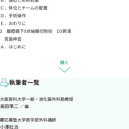
Ｂ．適応と術前処置
Ｃ．体位とチームの配置
Ｄ．手術操作
Ｅ．おわりに
2 腹腔鏡下S状結腸切除術 D3郭清
宮島伸宜
Ａ．はじめに
Ｂ．適応
Ｃ．術前処置
開く
Ｄ．体位および手術室の配置
Ｅ．使用する器具
執筆者一覧
Ｆ．手術手技
Ｇ．術後管理
大阪医科大学一般・消化器外科助教授
Ｈ．おわりに
奥田準二
編
3 直腸S状部SM癌に対する腹腔鏡下前方切除術 D2郭清
慶応義塾大学医学部外科講師
田中慶太朗 奥田準二 近藤圭策 茅野 新 浅井慶子 山本
小澤壯治