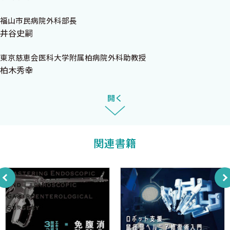
誠士 西田 司 谷川允彦
Ａ．はじめに
福山市民病院外科部長
井谷史嗣
Ｂ．術前処置
Ｃ．手術の進行
東京慈恵会医科大学附属柏病院外科助教授
Ｄ．エネルギー源の選択
柏木秀幸
Ｅ．体位とモニター・チームの配置
Ｆ．ポートの配置
開く
Ｇ．術中ステージング
Ｈ．良好な術野の展開
Ｉ．病変部位の確認と切離予定部位のマーキング
関連書籍
Ｊ．S状結腸間膜の展開と内側アプローチの開始点
Ｋ．中枢側リンパ節郭清と血管処理
Ｌ．腸間膜と腸管の剥離・授動
Ｍ．上部直腸の剥離・授動
Ｎ．下部直腸の剥離・授動
Ｏ．直腸切離
Ｐ．切除標本の摘出と腸吻合