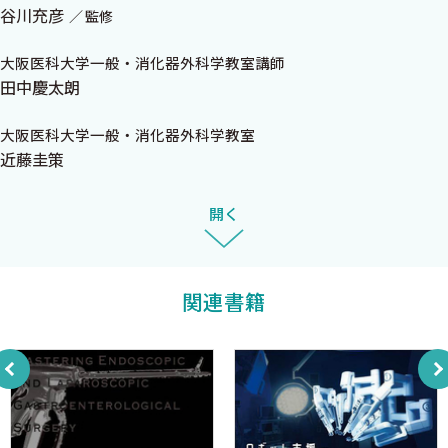
・直腸剥離授動時，特に側方靭帯処理時の術野展開のポイ
谷川充彦
監修
ント
大阪医科大学一般・消化器外科学教室講師
・直腸左側の剥離困難時の工夫
田中慶太朗
8．下部直腸前側壁の剥離
8-1 下部直腸前壁側の剥離：Denonvilliers筋膜の背側で
大阪医科大学一般・消化器外科学教室
の剥離
近藤圭策
8-2 下部直腸前壁側の剥離：Denonvilliers筋膜の腹側で
の剥離
開く
9．適切な直腸切離と安全な吻合を行うためのポイント
9-1 直腸間膜処理
9-2 超低位前方切除時の剥離授動
関連書籍
10．直腸切離
11．側方郭清
12．標本摘出と吻合
・Option 側端吻合
おわりに