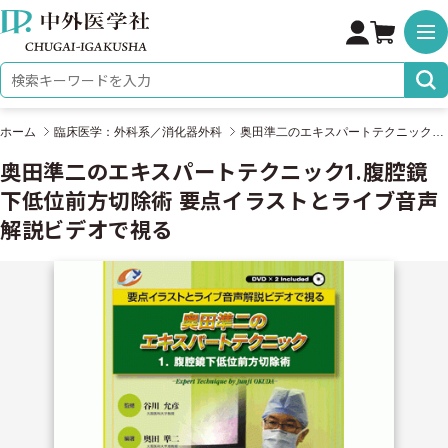
株式会社 中外医学社
検索キーワード
ホーム
臨床医学：外科系／消化器外科
奥田準二のエキスパートテクニック1.腹腔鏡下低位前方切除術 要点イラストとライブ音声解説ビデオで視る
奥田準二のエキスパートテクニック1.腹腔鏡
下低位前方切除術 要点イラストとライブ音声
解説ビデオで視る