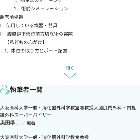
1．病変部のマーキング
2．術前シミュレーション
腸管前処置
I 使用している機器・器具
II 腹腔鏡下低位前方切除術の実際
【私どもの心がけ】
1．体位の取り方とポート配置
2．術野展開の基本
3．術野展開の工夫
開く
4．内側アプローチ
・直腸進行癌に対する腹腔鏡下低位前方切除
執筆者一覧
4-1 IMA根部切離でのD3郭清
4-2 LCA温存D3郭清
大阪医科大学一般・消化器外科学教室准教授大腸肛門外科・内視
5．外側の剥離
鏡外科スーパーバイザー
・内・外側の剥離面を連続させるまとめとポイント
奥田準二
編著
6．Option 左結腸曲の剥離授動が必要な場合
7．直腸の剥離授動
大阪医科大学一般・消化器外科学教室教授