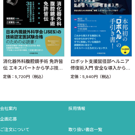
消化器外科腹腔鏡手術 免許皆
ロボット支援鼠径部ヘルニア
伝 エキスパートから学ぶ技術
修復術入門 安全な導入から手
認定取得のための3つのポイン
術手順，教育，トラブルシュ
定価：5,720円（税込）
定価：5,940円（税込）
ト
ーティングまで
会社案内
採用情報
企画応募
ご注文について
取り扱い書店一覧