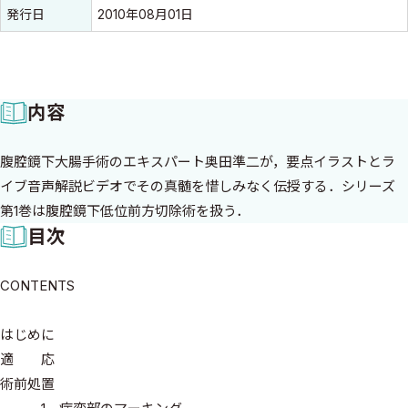
発行日
2010年08月01日
内容
腹腔鏡下大腸手術のエキスパート奥田準二が，要点イラストとラ
イブ音声解説ビデオでその真髄を惜しみなく伝授する．シリーズ
第1巻は腹腔鏡下低位前方切除術を扱う．
目次
CONTENTS
はじめに
適 応
術前処置