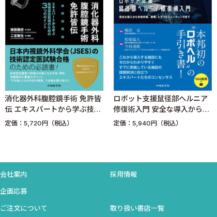
消化器外科腹腔鏡手術 免許皆
ロボット支援鼠径部ヘルニア
伝 エキスパートから学ぶ技術
修復術入門 安全な導入から手
認定取得のための3つのポイン
術手順，教育，トラブルシュ
定価：5,720円（税込）
定価：5,940円（税込）
ト
ーティングまで
会社案内
採用情報
企画応募
ご注文について
取り扱い書店一覧