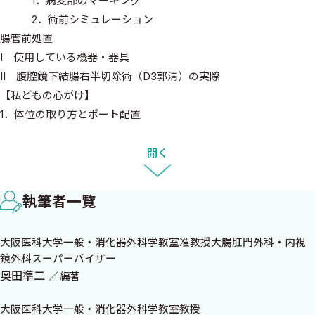
1．病変部のマーキング
2．術前シミュレーション
腸管前処置
I 使用している機器・器具
II 腹腔鏡下結腸右半切除術（D3郭清）の実際
【私どもの心がけ】
1．体位の取り方とポート配置
2．術野展開の基本
3．内側アプローチ
開く
3-1 Surgical trunkの郭清 Type A
3-2 Surgical trunkの郭清 Type B
執筆者一覧
4．回盲部からの剥離授動
5．胃結腸間アプローチによる右結腸曲の授動
大阪医科大学一般・消化器外科学教室准教授大腸肛門外科・内視
6．標本摘除と吻合
鏡外科スーパーバイザー
7．完全腹腔鏡下結腸右半切除術
奥田準二
編著
7-1 Functional end to end anastomosis
7-2 Side to side anastomosis
大阪医科大学一般・消化器外科学教室教授