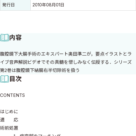
発行日
2010年08月01日
内容
腹腔鏡下大腸手術のエキスパート奥田準二が，要点イラストとラ
イブ音声解説ビデオでその真髄を惜しみなく伝授する．シリーズ
第2巻は腹腔鏡下結腸右半切除術を扱う
目次
CONTENTS
はじめに
適 応
術前処置