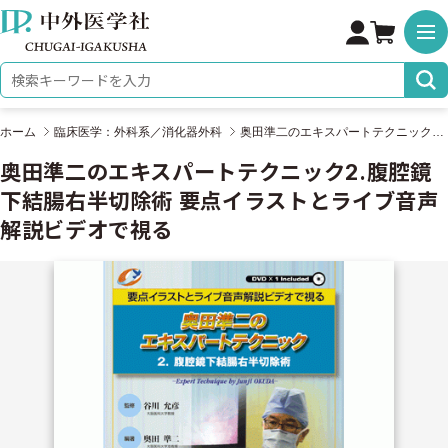
株式会社 中外医学社
検索キーワード
ホーム
臨床医学：外科系／消化器外科
奥田準二のエキスパートテクニック2.腹腔鏡下結腸右半切除術 要点イラストとライブ音声解説ビデオで視る
奥田準二のエキスパートテクニック2.腹腔鏡
下結腸右半切除術 要点イラストとライブ音声
解説ビデオで視る