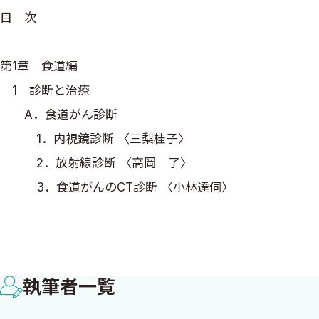
目 次
第1章 食道編
1 診断と治療
A．食道がん診断
1．内視鏡診断 〈三梨桂子〉
2．放射線診断 〈高岡 了〉
3．食道がんのCT診断 〈小林達伺〉
A．CT撮影
B．画像診断とStaging
C．Stageの決定
執筆者一覧
B．食道がん治療
4．内視鏡的切除術 〈佐竹悠良 矢野友規〉