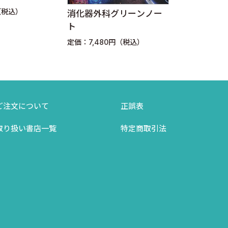
順，教育，
（税込）
消化器外科グリーンノー
ーティング
ト
定価：7,480円（税込）
ご注文について
正誤表
取り扱い書店一覧
特定商取引法