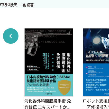
A．内視鏡治療の適応
中郡聡夫
他編著
B．内視鏡治療の手技
C．術後観察
D．合併症
E．治療後経過観察
5．化学放射線療法 〈三梨桂子〉
6．手術療法 〈大幸宏幸〉
7．再発食道がんの治療 〈小島隆嗣〉
A．再発食道がん
B．再発食道がんの治療
C．化学放射線療法
D．化学療法
消化器外科腹腔鏡手術 免
ロボット支援
2 手術
許皆伝 エキスパートから
ニア修復術入
）