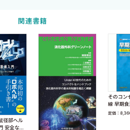
関連書籍
そのコン
線 早期
定価：8,3
鼠径部ヘル
門 安全な導