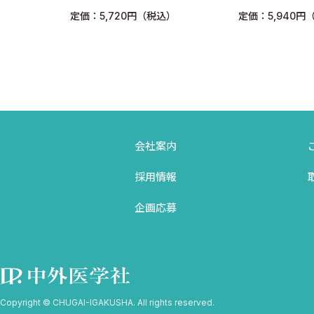
A．診断と周術期管理
学ぶ技術認定取得のため
入から手術手
定価：5,720円（税込）
定価：5,940円
の3つのポイント
トラブルシュ
1．診断と周術期管理 〈門田一晃 大幸宏幸〉
まで
A．術前管理
B．術中管理
C．術後管理
B．切除術
会社案内
2．右開胸開腹食道亜全摘 〈門田一晃 大幸宏幸〉
A．上縦隔の郭清
採用情報
B．食道切離
企画応募
C．中下縦隔の郭清
D．閉胸
C．再建術
3．再建臓器 〈門田一晃 大幸宏幸〉
Copyright © CHUGAI-IGAKUSHA. All rights reserved.