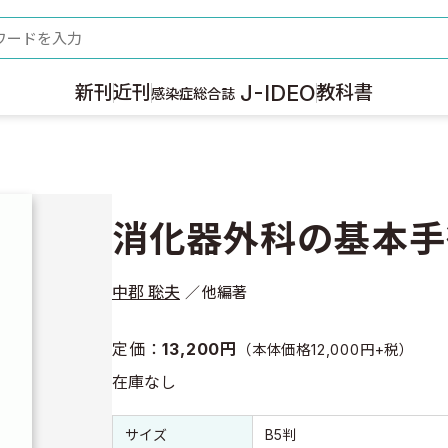
ード
J-IDEO
新刊
近刊
教科書
感染症総合誌
消化器外科の基本手
中郡 聡夫
他編著
定価：
13,200円
（本体価格12,000円+税）
在庫なし
書誌情報
書誌情報
サイズ
B5判