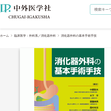
株式会社 中外医学社
検索キーワ
ホーム
臨床医学：外科系／消化器外科
消化器外科の基本手術手技