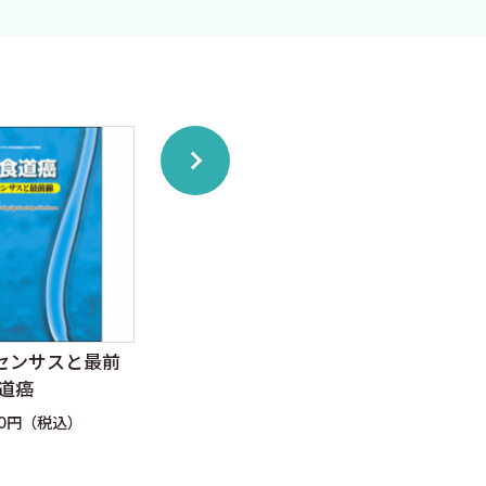
センサスと最前
よくわかる肛門外科手術
大腸
食道癌
マニュアル
定価：
60円（税込）
定価：7,480円（税込）