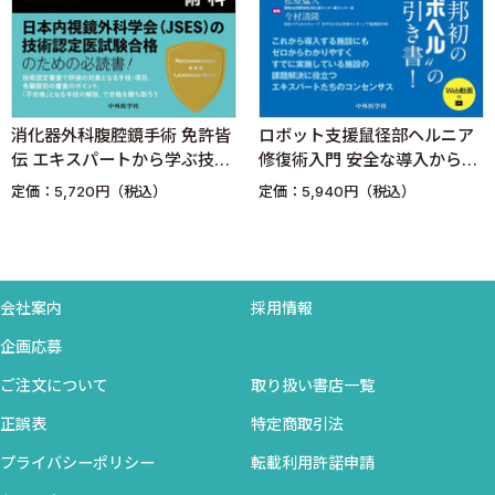
1．内視鏡的治療 〈小野敏嗣，藤城光弘，小俣政男〉
早期胃癌に対する内視鏡的治療の適応拡大について教えて
ください．また，フォローアップのやり方と，どのような場合に外
科的治療を行うのか教えてください．
消化器外科腹腔鏡手術 免許皆
ロボット支援鼠径部ヘルニア
2．内視鏡的治療後の再発 〈田辺 聡，佐々木 徹，樋口勝彦〉
伝 エキスパートから学ぶ技術
修復術入門 安全な導入から手
内視鏡的治療後に局所再発した場合にどうすべきでしょう
認定取得のための3つのポイン
術手順，教育，トラブルシュ
定価：5,720円（税込）
定価：5,940円（税込）
か？
ト
ーティングまで
3．腹腔鏡下胃切除 〈谷口桂三，宇山一朗〉
胃癌に対する腹腔鏡下手術の適応と郭清範囲，手技上の留
意点について教えてください．
会社案内
採用情報
4．外科的胃粘膜下層切除（局所切除） 〈梨本 篤，藪崎 裕，
企画応募
中川 悟〉
局所切除術の適応となるのはどのような症例でしょう
ご注文について
取り扱い書店一覧
か？ また，その場合のリンパ節郭清をどのようにすべきでしょ
正誤表
特定商取引法
うか？
プライバシーポリシー
転載利用許諾申請
5．幽門保存胃切除術 〈二宮基樹〉