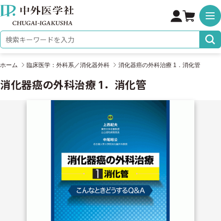
株式会社 中外医学社
検索キーワード
ホーム
臨床医学：外科系／消化器外科
消化器癌の外科治療 1．消化管
消化器癌の外科治療 1．消化管