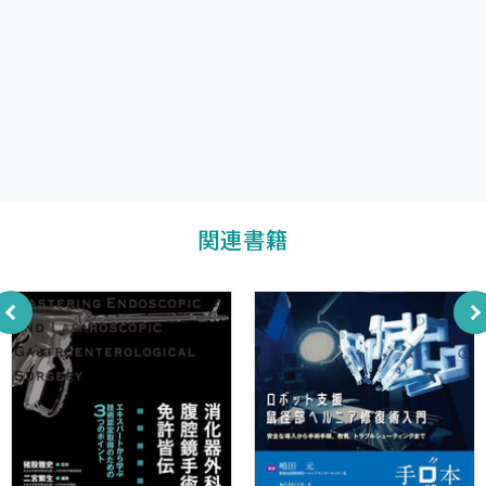
有馬美和子
正〉
切除不能進行食道癌に対するステント治療の適応と合併症
埼玉県立がんセンター消化器内科部長
について教えてください．
多田正弘
8．食道癌に対する胸腔鏡下手術 〈大杉治司〉
食道癌に対する胸腔鏡下手術にはどのような方法がありま
すか？ それらの長所・短所，注意点について教えてください．
9．食道癌手術における再建法 〈大垣吉平，森田 勝，前原喜
彦〉
関連書籍
胃管による再建を行う場合，全胃管，亜全胃管，大弯側細
径胃管の3つがありますが，それぞれの長所・短所について教えて
ください．
10．食道癌に対する化学療法 〈須田康一，竹内裕也，北川雄
光〉
食道癌手術後の補助化学療法，再発に対する化学療法の現
状について教えてください．
2．胃