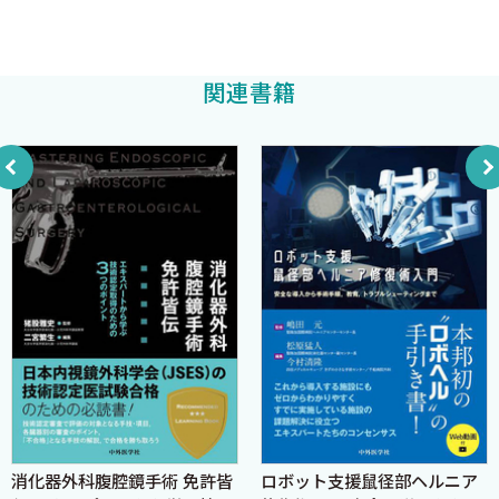
3．内視鏡的粘膜切除後の局所再発
上西紀夫
上西紀夫
他編著
4．胃癌に対する腹腔鏡下手術の適応
5．局所切除術の適応とリンパ節郭清
関連書籍
6．幽門輪温存胃切除術の適応
7．Omentobursectomyの適応
8．膵頭十二指腸切除術（PD）の適応
9．大動脈周囲リンパ節郭清の適応
10．脾臓あるいは膵脾合併切除の適応
11．噴門側胃切除の適応，再建術式
12．神経温存胃切除術の特徴と利点
13．幽門側胃切除後の再建方法
14．胃全摘後の再建法
15．左上腹部内臓全摘術の適応
16．幽門狭窄を伴い切除不能な場合の外科治療
17．残胃の癌の初回病変の良悪性と治療
18．残胃の吻合部癌の場合の郭清範囲
消化器外科腹腔鏡手術 免許皆
ロボット支援鼠径部ヘルニア
19．多発胃癌の特徴