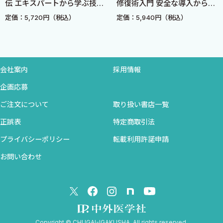
伝 エキスパートから学ぶ技術
修復術入門 安全な導入から手
20．胃悪性リンパ腫の治療法の選択
認定取得のための3つのポイン
術手順，教育，トラブルシュ
定価：5,720円（税込）
定価：5,940円（税込）
ト
ーティングまで
21．Epstein-Barr virus（EBV）と胃癌
22．AFP産生性胃癌の特徴
23．分化型癌と未分化型癌
会社案内
採用情報
§3．十二指腸・小腸
企画応募
1．十二指腸腫瘍の治療法
ご注文について
取り扱い書店一覧
2．小腸腫瘍の検査
3．スキルス胃癌腹膜再発によるイレウス
正誤表
特定商取引法
プライバシーポリシー
転載利用許諾申請
§4．結 腸
お問い合わせ
1．大腸癌の肝転移
2．大腸癌の肺転移
3．腹膜播種を伴う大腸癌
4．大腸癌の内視鏡的切除
5．内視鏡的切除後の腸切除
Copyright © CHUGAI-IGAKUSHA. All rights reserved.