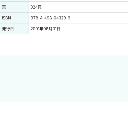
頁
324頁
ISBN
978-4-498-04320-6
発行日
2001年08月01日
消化器癌の外科診療に必須の知識，臨床の場で遭遇しうる疑問点
を，教科書的ではなくQ&Aによりプラクティカルに解説した書．
それぞれの質問に対して各専門家が自身の考え、診療方針をとも
に簡潔かつ具体的に述べている．
序