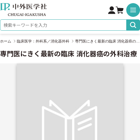
株式会社 中外医学社
検索キーワード
ホーム
臨床医学：外科系／消化器外科
専門医にきく最新の臨床 消化器癌の外科治療
専門医にきく最新の臨床 消化器癌の外科治療