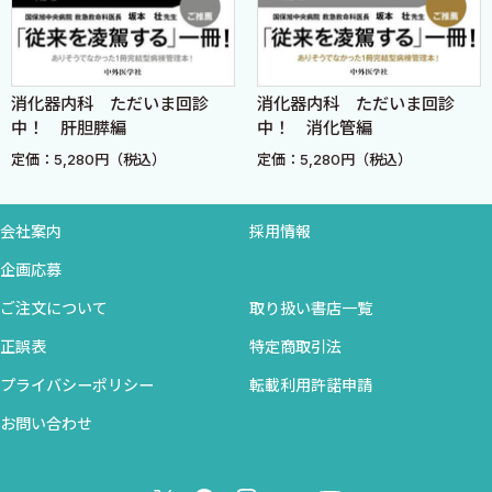
のか？＜堤 武也，小池和彦＞
17．HBsAg陰性HBVキャリアとは？＜新谷良澄＞
18．B型肝炎ウイルスキャリアはどのような自然経過をたど
消化器内科 ただいま回診
消化器内科 ただいま回診
るのか？＜堤 武也，小池和彦＞
中！ 肝胆膵編
中！ 消化管編
19．B型肝炎ウイルスの感染マーカーはどう読んだらいいの
定価：5,280円（税込）
定価：5,280円（税込）
か？＜丸山稔之＞
20．慢性肝炎の組織学的分類にはどのようなものがあるの
会社案内
採用情報
か？＜大野明彦＞
21．慢性肝炎の組織学的分類と臨床検査とは相関するか？＜
企画応募
大野明彦＞
ご注文について
取り扱い書店一覧
22．肝細胞はどのようにして癌化するのか？＜森屋恭爾，
正誤表
特定商取引法
小池和彦＞
23．肝炎ウイルス感染は肝細胞癌にどのように関連してい
プライバシーポリシー
転載利用許諾申請
るのか？B型肝炎
お問い合わせ
ウイルス発癌とC型肝炎ウイルス発癌＜森屋恭爾，小池
和彦＞