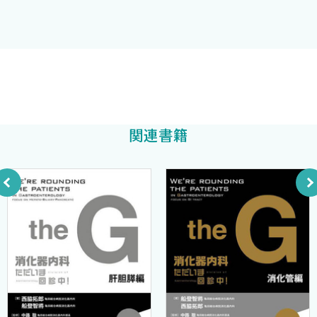
ったか？＜小笠原 隆，滝川 一＞
る．特に近年目覚ましい進歩を遂げているのは肝細胞による物質
9．黄疸と胆汁うっ滞はどこが違うのか？＜小笠原 隆，滝
輸送の分子生物学であり，さまざまなキャリアが同定され私達の
川 一＞
肝病態に関する理解は一段と深みを増している．
10．胆汁酸はどのような働きをしているのか？＜高田由紀
本書が，分子生物学の進歩を基盤にした最近の目覚ましい生理
子，滝川 一＞
学，生化学，免疫学の進歩を踏まえて肝の病態発現のメカニズム
戸田剛太郎
他編著
11．胆汁うっ滞患者のかゆみはどうして起きるのか？＜戸田
を理解する一助となれば幸甚である．また，ご多忙にも関わらず
敦子，滝川 一＞
快くご執筆をお引き受けいただいた諸兄姉，本書を刊行するにあ
関連書籍
たってご協力いただいた秀島悟氏をはじめ中外医学社の諸兄姉に
§2．ウイルス性肝炎，肝細胞癌
深甚の感謝を申し上げる．
12．肝炎ウイルスにはどんなものがあるのか？＜新谷良澄＞
13．肝炎ウイルスはどのようにして肝障害を起こすのか？
2002年10月
＜光井 洋＞
東京慈恵会医科大学内科学講座・消化器肝臓内科
14．新生児期・幼児期のB型肝炎ウイルス感染はどうして慢
戸田 剛太郎
性化するのか？＜丸山稔之＞
15．C型肝炎ウイルス感染はどうして高率に慢性化するの
か？＜平山美樹＞
16．肝炎ウイルスの変異は病態にどのような影響を与える