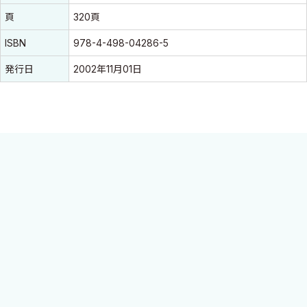
頁
320頁
ISBN
978-4-498-04286-5
発行日
2002年11月01日
肝臓に関わる基礎医学的な知識から，肝炎，肝硬変，肝癌などの
成因，考え方，診断・治療についてを最新の知見により解説した
書．
平明な表現で，約60項目にわたりそれぞれ読み切りになるようま
とめて，親しみやすく今日の肝臓の科学を学ぶことができるよう
に編まれている．
随所に「キーワード」，「トピックス」を配して，知識の整理，