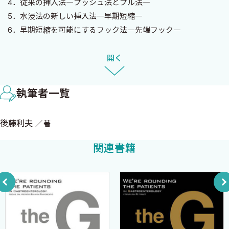
4．従来の挿入法―プッシュ法とプル法―
上達するのでベテラン医師が驚くほどです．
5．水浸法の新しい挿入法―早期短縮―
この本にはDVDはつきませんが，インターネット上に動画を用
6．早期短縮を可能にするフック法―先端フック―
意しました．
7．水浸法ではワンパターンで挿入できる
http://suishinho.com
開く
ユーザ名：※※※※
STEP 2 トレーニング編
パスワード：※※※※
8．スコープの持ち方のトレーニング―スコープは手のひらに乗
で見ることができます．この本の解説を参考に動画を参照してく
執筆者一覧
せるだけ―
ださい．インターネット環境のない方は本書のカバーの端のDVD
9．アングル操作のトレーニング―ロックトゥーロックができる
引換券を切り取り，返信先の住所を書いて下記まで送ってくださ
後藤利夫
著
か？―
い．無料で本書のムービーを収録したDVDをお送りします．
10．スコープ位置の表現法―「左手9時・先端6時」とは？―
〒151-0053 東京都渋谷区代々木********** 後藤利夫
関連書籍
11．2倍進角の法則―先端角度は見なくてもわかる―
本書の内容についてのご質問・ご感想はインターネット掲示板
12．ローテーション操作のトレーニング―ローテーション720度
もしくは直接著者までメールしてください．いつでもお答えしま
ができるか？―
す．
13．プッシュ法とループ解除―これさえできれば深部挿入できる
http://suishinho.com:591/opinion/
―
******@mx2.nisiq.net
14．ループ解除の理論（ループ最小円理論）―ループ解除はこう