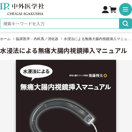
株式会社 中外医学社
検索キーワード
ホーム
臨床医学：内科系／消化器
水浸法による無痛大腸内視鏡挿入マニュアル
水浸法による無痛大腸内視鏡挿入マニュアル