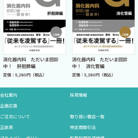
やる―
15．2つのループ判定法―ブラインド法と定点固定法―
16．ワンパターンメソッドのトレーニング
17．ワンパターンメソッドのシミュレーション―指内視鏡で覚え
る―
18．コロンモデルで3カ月でマスターする―コロンモデル10倍則
―
消化器内科 ただいま回診
消化器内科 ただいま回診
19．20秒で挿入！―私のコロンモデルの模範演技―
中！ 肝胆膵編
中！ 消化管編
コラム(1)
定価：5,280円（税込）
定価：5,280円（税込）
コラム(2)
会社案内
採用情報
STEP 3 実践編
20．水浸法ポンプの作り方・使い方
企画応募
21．水浸法の管腔のみつけ方
ご注文について
取り扱い書店一覧
22．先端アタッチメントの使い方
正誤表
特定商取引法
23．硬度可変スコープの使い方
24．正しいスコープの選び方―スコープ選択基準―