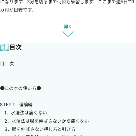
になります．3分を切るまで何回も練習します．ここまで週5日で1
カ月が目安です．
STEP 3実践編では最初，指導医の無線教習を10人ほどやりま
す．その後指導医のもとで実践します．だいたい100例でほとんど
開く
挿入できるようになり，ポリペクトミーにも自信がついたら独り
立ちです．ここまで週5日で3カ月が目安です．
目次
STEP 4挿入困難の解決編では，挿入困難をいくつかのパターン
に分けて説明しました．
目 次
STEP 5ポリペクトミー編ではポリペクトミーのワンパターンメ
ソッドを紹介しました．
修得が難しいとされる大腸内視鏡の挿入がどうしてこんなに短
●この本の使い方●
期間に可能なのでしょうか？コロンモデルを十分活用し，人での
経験不足を補います．また経験に頼らなくてもよいワンパターンメ
STEP 1 理論編
ソッドは修得が容易です．人で1,000例を行うのは何年もかかりま
1．水浸法は痛くない
すがコロンモデルなら1カ月でできます．人で100例しかしていなく
2．水浸法は腸を伸ばさないから痛くない
てもコロンモデルの経験があるから1,000例の人を上回る上達をし
3．腸を伸ばさない押し方と引き方
ます．実際，このやり方でトレーニングするとあまりに短期間で