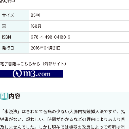
品切れ中
書誌情報
書誌情報
サイズ
B5判
頁
188頁
ISBN
978-4-498-04180-6
発行日
2016年04月21日
電子書籍はこちらから（外部サイト）
m3.com
内容
「水浸法」はきわめて苦痛の少ない大腸内視鏡挿入法ですが、指
導書がない、煩わしい、時間がかかるなどの理由によりあまり普
及しませんでした。しかし現在では機器の改良によって短所は消