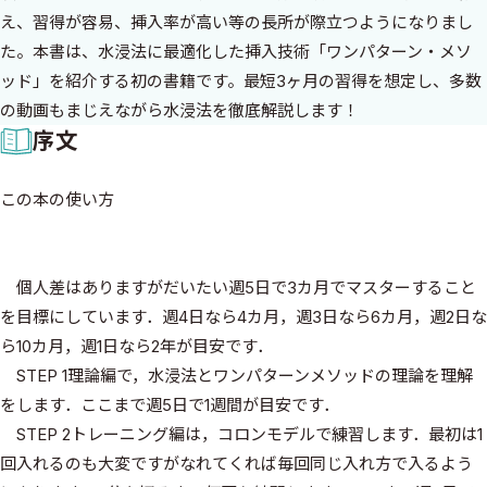
え、習得が容易、挿入率が高い等の長所が際立つようになりまし
た。本書は、水浸法に最適化した挿入技術「ワンパターン・メソ
ッド」を紹介する初の書籍です。最短3ヶ月の習得を想定し、多数
の動画もまじえながら水浸法を徹底解説します！
序文
この本の使い方
個人差はありますがだいたい週5日で3カ月でマスターすること
を目標にしています．週4日なら4カ月，週3日なら6カ月，週2日な
ら10カ月，週1日なら2年が目安です．
STEP 1理論編で，水浸法とワンパターンメソッドの理論を理解
をします．ここまで週5日で1週間が目安です．
STEP 2トレーニング編は，コロンモデルで練習します．最初は1
回入れるのも大変ですがなれてくれば毎回同じ入れ方で入るよう