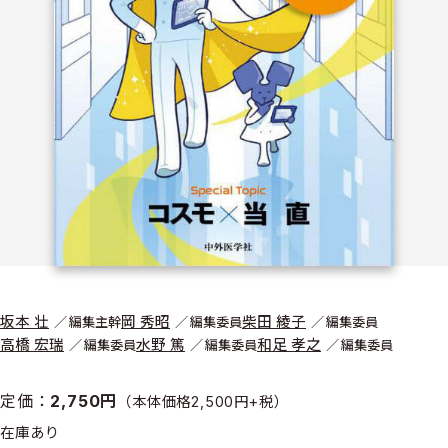
坂本 壮
岡 秀昭
柴田 綾子
編集主幹
編集委員
編集委員
高橋 宏瑞
水野 篤
和足 孝之
編集委員
編集委員
編集委員
定価：
2,750円
（本体価格2,500円+税）
在庫あり