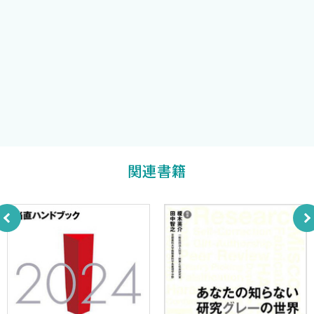
壮＞
淀川キリスト教病院 産婦人科
柴田綾子
Dr.岡のやさしい感染症ディスカバリーレクチャ― ＜岡 秀昭＞
編集委員
そうだ！ AntaaQAにきいてみよう！
順天堂大学医学部 総合診療科
ほんまでっか〜！? 目からうろこの女性の診かた ＜柴田綾子＞
高橋宏瑞
編集委員
Dr.伊東のがん患者の感染症ただいま診断中！ ＜伊東直哉，古谷
賢人＞
“腑に落ちる!” 皮膚科診療ポイントレクチャ― ＜青柳直樹，山
本洋輔＞
Generalist達よ，スポーツドクターになろう！ ＜小松孝行＞
関連書籍
竜馬先生の医学教育ことはじめ ＜田中竜馬，［コメンテータ
ー］錦織 宏＞
スライド作成KISS approach ＜坂本 壮，安藤裕貴，藤井達也＞
脳トレ診断推論ハイブリッド診断を使いこなせ！ ＜上原孝紀＞
つかさの部屋 ＜矢島つかさ＞
Dr.ゴローのバイタルドクター臨床日記 ＜入江聰五郎＞
M(Medication)&M(Multidisciplinary)カンファレンス ＜吉田英人
＞