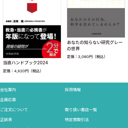
Neurology for Primary Care ＜松原知康＞
総合内科まだまだ診断中！ フレームワークで病歴聴取を極め
る ＜森川 暢＞
予防医療超入門 ＜高橋宏瑞＞
タムケン先生の先生，外国人の患者さんが来ました！ ＜田村謙
あなたの知らない研究グレー
太郎＞
の世界
これが噂のコスモ女子！ ＜長嶺由衣子＞
定価：3,080円（税込）
フリーアナウンサー中川倫子のCheerful Communication ＜中川
当直ハンドブック2024
倫子＞
定価：4,620円（税込）
Dr.加藤のスタートアップ★ワクワクキャリア ＜加藤浩晃＞
研修病院紹介 ＜浦添総合病院 病院総合内科＞
JC（ジェイ・コスモ）ジャーナルクラブ ＜原田 拓＞
会社案内
採用情報
企画応募
ご注文について
取り扱い書店一覧
正誤表
特定商取引法