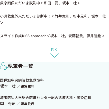
救急画像ただいま読影中＜和田 武，坂本 壮＞
小児救急外来ただいま診断中！＜竹井寛和，杉中見和，坂本 壮
＞
スライド作成KISS approach＜坂本 壮，安藤裕貴，藤井達也＞
Dr.陶山＆Dr.田巻のRheumatologyコンサルト＜陶山恭博，田巻弘
開く
道＞
執筆者一覧
感じる心エコー＜水野 篤＞
国保旭中央病院救急救命科
つかさの部屋＜矢島つかさ＞
坂本 壮
編集主幹
京都府立医科大学Presentsマイナーエマージェンシー！
埼玉医科大学総合医療センター総合診療内科・感染症科
＜太田 凡［監修］，宮本雄気［代表］，牧野陽介［副代表］＞
岡 秀昭
編集委員