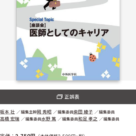
正誤表
坂本 壮
岡 秀昭
柴田 綾子
編集主幹
編集委員
編集委員
高橋 宏瑞
水野 篤
和足 孝之
編集委員
編集委員
編集委員
定価：
2,750円