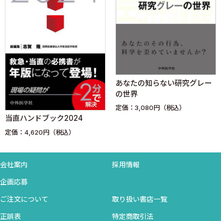
高齢者救急ただいま診断中！＜舩越 拓，安藤裕貴，薬師寺泰
匡，坂本 壮＞
失敗から学ぶウラ診断学＜和足孝之＞
あなたの知らない研究グレー
救急医の視点＜田北無門＞
の世界
定価：3,080円（税込）
総合内科まだまだ診断中！フレームワークで病歴聴取を極める＜
当直ハンドブック2024
森川 暢＞
定価：4,620円（税込）
ほんまでっか〜！?目からうろこの女性の診かた＜柴田綾子＞
会社案内
採用情報
脳トレ診断推論ハイブリッドリーズニングを使いこなせ！＜上原
企画応募
孝紀＞
ご注文について
取り扱い書店一覧
正誤表
特定商取引法
Generalist達よ，スポーツドクターになろう！＜小松孝行＞