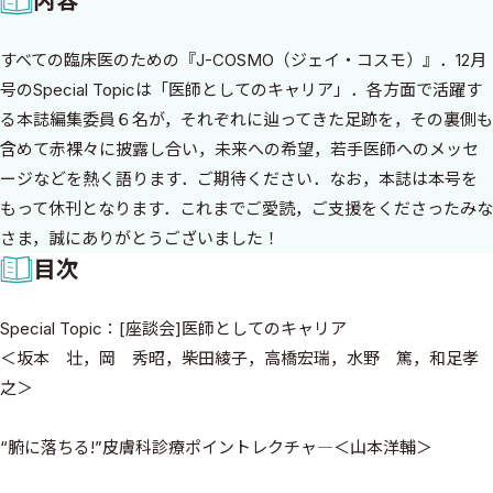
内容
すべての臨床医のための『J-COSMO（ジェイ・コスモ）』．12月
号のSpecial Topicは「医師としてのキャリア」．各方面で活躍す
る本誌編集委員６名が，それぞれに辿ってきた足跡を，その裏側も
含めて赤裸々に披露し合い，未来への希望，若手医師へのメッセ
ージなどを熱く語ります．ご期待ください．なお，本誌は本号を
もって休刊となります．これまでご愛読，ご支援をくださったみな
さま，誠にありがとうございました！
目次
Special Topic：[座談会]医師としてのキャリア
＜坂本 壮，岡 秀昭，柴田綾子，高橋宏瑞，水野 篤，和足孝
之＞
“腑に落ちる!”皮膚科診療ポイントレクチャ―＜山本洋輔＞