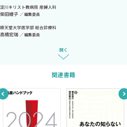
Dr.伊東のがん患者の感染症ただいま診断中！＜伊東直哉，古谷賢
淀川キリスト教病院 産婦人科
柴田綾子
人＞
編集委員
順天堂大学医学部 総合診療科
電解質異常総復習＜渡邉絢史，龍華章裕＞
高橋宏瑞
編集委員
Neurology for Primary Care＜松原知康＞
開く
病棟急変ただいま対応中！＜坂本 壮＞
関連書籍
Dr.根井の感染症徒然草＜根井貴仁＞
Dr.岡のやさしい感染症ディスカバリーレクチャ―＜岡 秀昭＞
Dr.久村の救急外来で出会う精神症状自由自在＜久村正樹＞
M(Medication)&M(Multidisciplinary)カンファレンス＜吉田英人＞