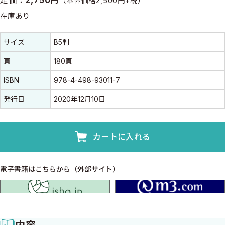
（本体価格2,500円+税）
在庫あり
書誌情報
書誌情報
サイズ
B5判
頁
180頁
ISBN
978-4-498-93011-7
発行日
2020年12月10日
カートに入れる
電子書籍はこちらから（外部サイト）
isho.jp