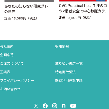
Case 30 叫ぶ患者に怒鳴る医師
CVC Practical tips! 手技のコ
あなたの知らない研究グレー
2023年9月
Case 31 眠たげなティーンエイジャー
ツ×患者安全で中心静脈カテ
の世界
八尾徳洲会総合病院
ーテル挿入をマスター
Case 32 下痢と失神の原因はあなたが考えているものではな
定価：5,500円（税込）
定価：3,080円（税込）
ジョエル・ブランチ
いかもしれません
Case 33 真冬の日焼け
Case 34 排泄と尊厳
Case 35 様々な“死”
会社案内
採用情報
企画応募
Chapter 2
How to Survive Residency
ご注文について
取り扱い書店一覧
Pearls for Daily Clinical Work
正誤表
特定商取引法
プライバシーポリシー
転載利用許諾申請
仕事の効率化と時間の節約
チーム回診までの準備
お問い合わせ
To-Doリストを作ろう
オンコールの心構え
病歴聴取と症例プレゼンの心構え