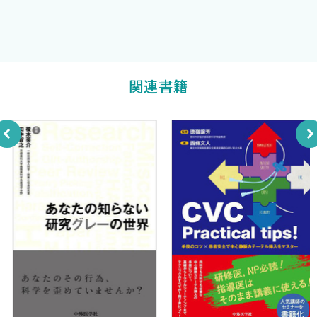
赤澤賢一郎
Case 15 嘘はがんよりも酷
訳
私の経験を読めば，研修医がいざ医師として臨床現場で働き始
Case 16 フィルとCRP
める時に直面する様々なことに対して，いかに無知で準備できて
湘南鎌倉総合病院総合内科
The Next Hospital
いないかおわかりいただけるでしょう．最初の2年間の講義で基礎
西口 翔
訳
Case 17 夜中3時の呼び出し 〜診断を指し示すばち指〜
医学を，その後3年間の臨床実習を通じて臨床現場を知っていると
Case 18 詐病の患者と「精巣反射」
関連書籍
思っていたにもかかわらず，こうした経験の多くはショッキングで
Case 19 72時間の連続勤務
戸惑いの連続でした．
Case 20 外科研修
皆さんには本書を読むことで，20年前の英国医学教育の特色を
Case 21 ギデオンくん
体感していただければ幸いです．かなり昔のことではありますが，
Case 22 胸腔内へのTPN漏出
私や他の登場人物が経験したことの多くは，今日この瞬間もどこ
Case 23 外勤先の方が重要？ ―とある大腸手術の場合
かの病院で同じことが起きているのです．
Case 24 マック先生 ―不思議な出会い
私の紹介する経験とアドバイスが，すべての読者が日本での研修を
Case 25 事前の診察記録と胸部レントゲン検査の拒否
最初から最後までやり遂げるのに役立ち，将来，専攻医となって
Case 26 話し下手なバタック先生
からも安全に診療することができる一助となる価値あるものとな
Case 27 リック先生と消化管出血
ることを願っています．
Case 28 消防士のトニー
Experiences from Other Hospitals during My Training
皆さんの研修と医師人生に幸あれ！
Case 29 看護師のロード