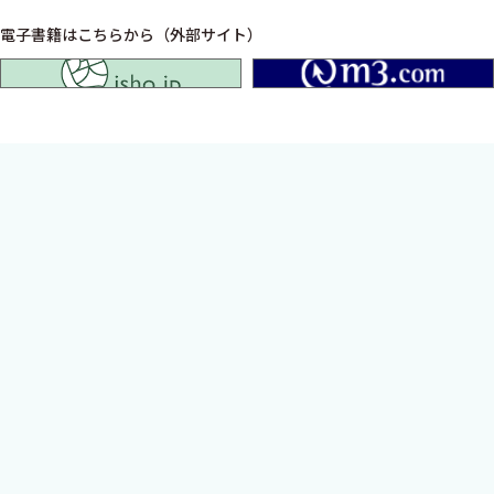
電子書籍はこちらから（外部サイト）
isho.jp
待望の年版化！ 新規項目の大幅な追加や最新エビデ
ンスを反映．しかも毎年刊行される年版となって登場！
“現場の疑問が２分で解決！”をキャッチコピーに，救急や当直など
第一線で“使える”と好評をいただいている『当直ハンドブック』
の最新版．新規項目の大幅な追加や最新エビデンスを反映．しか
も毎年刊行される年版となって登場！ 研修医はもちろん，医師
だけでなく看護師にも必ず役立つ，医療スタッフ，ひとり一冊の
必携本！