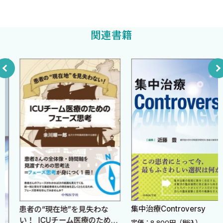
d ECMO 〈竪 良太〉
e 人工呼吸器IMV 〈松本 優〉
関連書籍
f 人工呼吸器．NIV・HFNC 〈松本 優〉
g 動脈ライン 〈松本 優〉
6 ショック 〈松本 優〉
7 RUSH exam 〈竪 良太〉
8 緊急対応を要する感染症 〈竪 良太〉
第3章 中毒 〈編集●千葉拓世〉
1 中毒患者への一般的アプローチ 〈千葉拓世〉
2 急性アルコール中毒 〈千葉拓世〉
3 抗てんかん薬中毒 〈千葉拓世〉
4 抗うつ薬中毒 〈千葉拓世〉
5 セロトニン症候群・悪性症候群 〈千葉拓世〉
6 アセトアミノフェン中毒 〈山下純平・東 秀律〉
集中治療Controversy
患者の“現在地”を見失わな
7 サリチル酸中毒（アスピリンなど）〈小原佐衣子〉
い！ ICUチーム医療のための
定価：8,800円（税込）