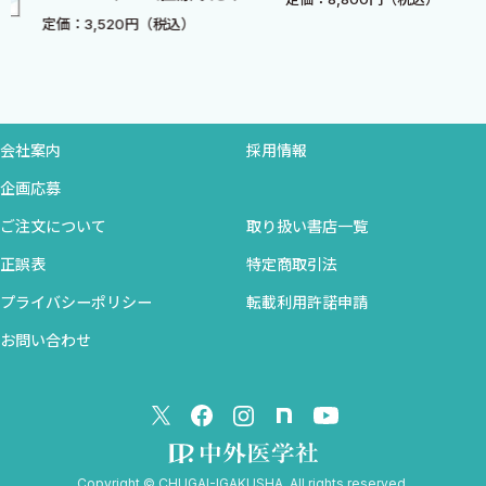
8 メチルキサンチン中毒（カフェイン・テオフィリン）〈香月
フェーズ思考
定価：3,520円（税込）
洋紀〉
9 有毒アルコール中毒 〈井上史也・瀬良 聡〉
10 有機リン・神経剤中毒 〈釣井採香・盛實篤史〉
11 蛇（マムシ・ヤマカガシ・ハブ）〈小島瑞貴・竹内慎哉〉
会社案内
採用情報
第4章 内因性疾患
企画応募
A．循環器系 〈編集●東 秀律〉
ご注文について
取り扱い書店一覧
1 急性冠症候群 〈東 秀律〉
正誤表
特定商取引法
2 頻脈性不整脈 〈渡邉航大〉
3 徐脈性不整脈 〈渡邉航大〉
プライバシーポリシー
転載利用許諾申請
4 急性心不全 〈東 秀律〉
お問い合わせ
5 大動脈解離 〈山田万里央〉
6 肺血栓塞栓症 〈水 大介〉
7 急性下肢虚血 〈水 大介〉
8 高血圧緊急症 〈水 大介〉
B．呼吸器系 〈編集●山上 浩〉
Copyright © CHUGAI-IGAKUSHA. All rights reserved.