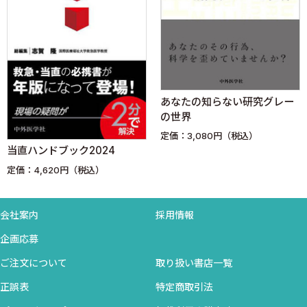
M(medication)＆M(Multidisciplinary)カンファレンス ＜吉田英人
＞
スライド作成 KISS approach ＜坂本 壮，安藤裕貴，藤井達也
＞
Neurology for Primary Care ＜松原知康＞
あなたの知らない研究グレー
予防医療超入門 ＜高橋宏瑞＞
の世界
Generalist達よ，スポーツドクターになろう！ ＜小松孝行＞
定価：3,080円（税込）
これが噂のコスモ女子！ ＜木田佳子＞
当直ハンドブック2024
フリーアナウンサー中川倫子のCheerful Communication ! ＜中川
定価：4,620円（税込）
倫子＞
Dr.加藤のスタートアップ★ワクワクキャリア！ ＜加藤浩晃＞
研修病院紹介 ＜隠岐病院＞
会社案内
採用情報
JC（ジェイ・コスモ）ジャーナルクラブ ＜原田 拓＞
企画応募
ご注文について
取り扱い書店一覧
正誤表
特定商取引法