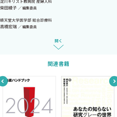
匡，坂本 壮＞
淀川キリスト教病院 産婦人科
柴田綾子
Dr.久村の救急外来で出会う精神症状自由自在 ＜久村正樹＞
編集委員
脳トレ診断推論 ハイブリッドリーズニングを使いこなせ！ ＜
順天堂大学医学部 総合診療科
上原孝紀＞
高橋宏瑞
編集委員
Dr.根井の感染症徒然草 ＜根井貴仁＞
タムケン先生の 先生，外国人の患者さんが来ました！ ＜田村
開く
謙太郎＞
小児救急外来ただいま診断中！ ＜竹井寛和，杉中見和，坂本
壮＞
関連書籍
Dr.岡のやさしい感染症ディスカバリーレクチャー 皮膚・筋肉・
骨・関節の感染症 ＜岡 秀昭＞
ほんまでっか〜!? 目からうろこの女性の診かた ＜柴田綾子＞
失敗から学ぶウラ診断学 ＜和足孝之＞
Dr.伊東のがん患者の感染症ただいま診断中！ ＜伊東直哉，古谷
賢人＞
つかさの部屋 ＜矢島つかさ＞
Dr.ゴローの バイタルドクター臨床日記 ＜入江聰五郎＞