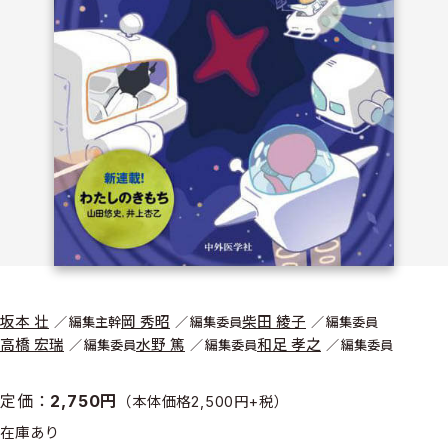
坂本 壮
岡 秀昭
柴田 綾子
編集主幹
編集委員
編集委員
高橋 宏瑞
水野 篤
和足 孝之
編集委員
編集委員
編集委員
定価：
2,750円
（本体価格2,500円+税）
在庫あり