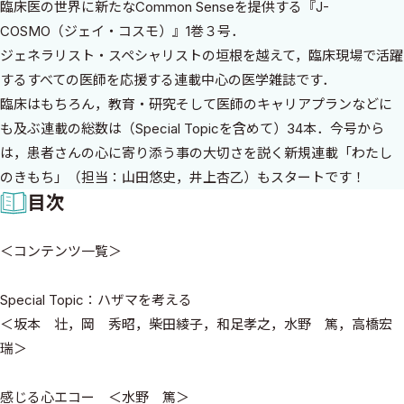
臨床医の世界に新たなCommon Senseを提供する『J-
COSMO（ジェイ・コスモ）』1巻３号．
ジェネラリスト・スペシャリストの垣根を越えて，臨床現場で活躍
するすべての医師を応援する連載中心の医学雑誌です．
臨床はもちろん，教育・研究そして医師のキャリアプランなどに
も及ぶ連載の総数は（Special Topicを含めて）34本．今号から
は，患者さんの心に寄り添う事の大切さを説く新規連載「わたし
のきもち」（担当：山田悠史，井上杏乙）もスタートです！
目次
＜コンテンツ一覧＞
Special Topic：ハザマを考える
＜坂本 壮，岡 秀昭，柴田綾子，和足孝之，水野 篤，高橋宏
瑞＞
感じる心エコー ＜水野 篤＞