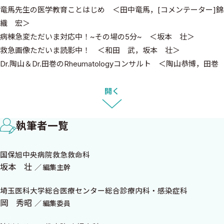
竜馬先生の医学教育ことはじめ ＜田中竜馬，[コメンテーター]錦
織 宏＞
病棟急変ただいま対応中！~その場の5分~ ＜坂本 壮＞
救急画像ただいま読影中！ ＜和田 武，坂本 壮＞
Dr.陶山＆Dr.田巻のRheumatologyコンサルト ＜陶山恭博，田巻
弘道＞
京都府立医科大学Presentsマイナーエマージェンシー！
開く
＜[監 修]太田 凡，[代 表]宮本雄気，[副代表]牧野陽介＞
わたしのきもち ＜山田悠史，井上杏乙＞
執筆者一覧
そうだ！AntaaQAにきいてみよう！
“腑に落ちる！”皮膚科診療ポイントレクチャー ＜青柳直樹，山
国保旭中央病院救急救命科
本洋輔＞
坂本 壮
編集主幹
救急医の視点 ＜田北無門，北野夕佳＞
総合内科まだまだ診断中！ フレームワークで病歴聴取を極め
埼玉医科大学総合医療センター総合診療内科・感染症科
る ＜森川 暢＞
岡 秀昭
編集委員
高齢者救急ただいま診断中！ ＜舩越 拓，安藤裕貴，薬師寺泰