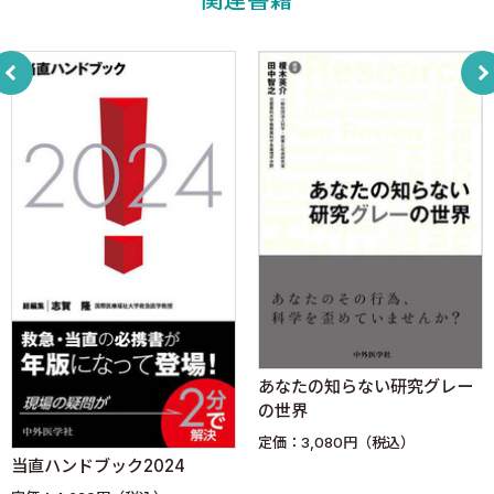
壮＞
Dr.陶山＆Dr.田巻のRheumatologyコンサルト ＜陶山恭博，田巻
弘道＞
“ 腑に落ちる！” 皮膚科診療ポイントレクチャー ＜青柳直樹，山
本洋輔＞
スライド作成 KISS approach ＜坂本 壮，安藤裕貴，藤井達也
＞
Dr.伊東のがん患者の感染症ただいま診断中！ ＜伊東直哉，古谷
賢人＞
総合内科まだまだ診断中！ フレームワークで病歴聴取を極め
る ＜森川 暢＞
予防医療超入門 ＜高橋宏瑞＞
Dr.久村の救急外来で出会う精神症状自由自在 ＜久村正樹＞
あなたの知らない研究グレー
Generalist達よ，スポーツドクターになろう！ ＜小松孝行＞
の世界
これが噂のコスモ女子！ ＜伊田 瞳＞
定価：3,080円（税込）
Dr.加藤のスタートアップ★ワクワクキャリア！ ＜加藤浩晃＞
当直ハンドブック2024
研修病院紹介 ＜府中病院＞