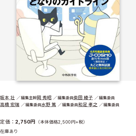
坂本 壮
岡 秀昭
柴田 綾子
編集主幹
編集委員
編集委員
高橋 宏瑞
水野 篤
和足 孝之
編集委員
編集委員
編集委員
定価：
2,750円
（本体価格2,500円+税）
在庫あり