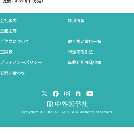
定価：4,620円（税込）
フリーアナウンサー中川倫子のCheerful Communication ! ＜中川
倫子＞
JC（ジェイ・コスモ）ジャーナルクラブ ＜原田 拓＞
会社案内
採用情報
J-COSMO NEWS
企画応募
ご注文について
取り扱い書店一覧
正誤表
特定商取引法
プライバシーポリシー
転載利用許諾申請
お問い合わせ
Copyright © CHUGAI-IGAKUSHA. All rights reserved.