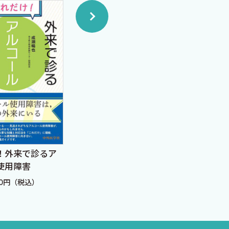
！外来で診るア
うつ病――診断・治療から病
みん
使用障害
態の理解まで
定価：
00円（税込）
定価：3,300円（税込）