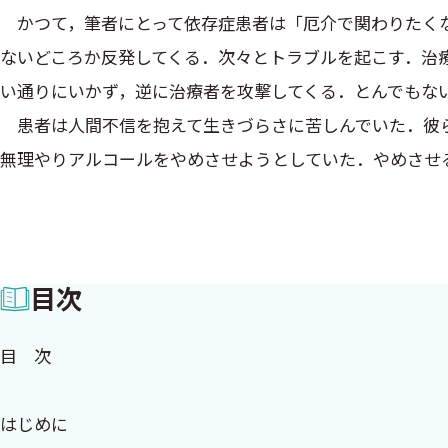
かつて，筆者にとって依存症患者は「厄介で関わりたくな
ないどころか反発してくる．次々とトラブルを起こす．治
い通りにいかず，逆に治療者を攻撃してくる．とんでもな
患者は人間不信を抱えて生きづらさに苦しんでいた．彼ら
無理やりアルコールをやめさせようとしていた．やめさせ
い患者に対して陰性感情を募らせ，患者を批判していた．
そこに絶対的に欠けていたものがある．それは，患者を尊
想像することなく，共感することなく，一方的に「正しい
目次
その後，紆余曲折があって，筆者の治療スタンスは大きく
こと，患者と信頼関係が築けていなければ，どんな提案を
目 次
知った．
依存症治療の目的は，やめさせることではなく，人と信頼
はじめに
治療が格段に楽になった．摩擦や対立は消えた．患者を無