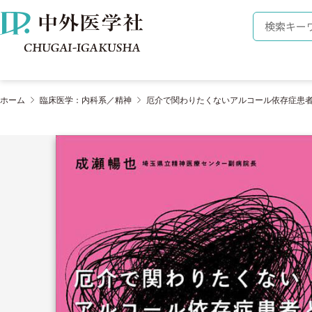
株式会社 中外医学社
検索キーワ
ホーム
臨床医学：内科系／精神
厄介で関わりたくないアルコール依存症患