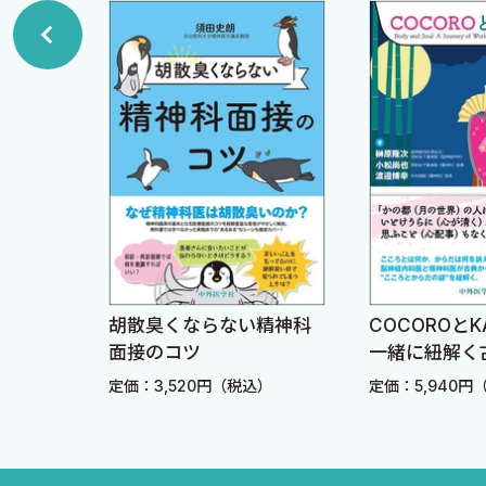
3厄介なアルコール依存症患者とは？
2023年8月
4どうして依存症患者は厄介なのか？
成 瀬 暢 也
5依存症患者にとってアルコールとは？
ストーリー1
ストーリー2
6依存症患者の背景にある6つの特徴
7依存症患者の背景にある「人間不信」
8厄介な患者ほど人間不信が強い
9患者は不安で苦しんでいる
実践的
胡散臭くならない精神科
COCOROとK
10どうして患者は素直でないのか？
面接のコツ
一緒に紐解く
11どうして患者は強がるのか？
ィカルミステ
込）
定価：3,520円（税込）
定価：5,940円
12どうして患者はいざというときに飲むのか？
13どうして患者は死にたくなるのか？
14どうして患者は素直にSOSを出せないのか？