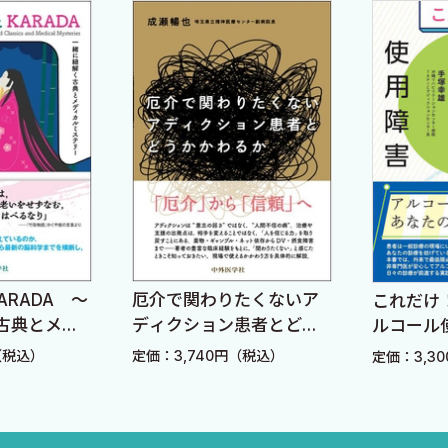
ARADA 〜
厄介で関わりたくないア
これだけ
古典とメデ
ディクション患者とどう
ルコール
リー〜
かかわるか
（税込）
定価：3,740円（税込）
定価：3,3