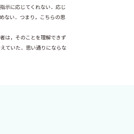
指示に応じてくれない．応じ
めない．つまり，こちらの思
者は，そのことを理解できず
考えていた．思い通りにならな
頼関係である．患者の思いを
に反省を促していた．
，やめない自由と権利もある
れば患者は変わり始めることを
ある．そう気づいてからは，
コツである．それを知ってか