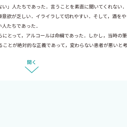
い」人たちであった．言うことを素直に聞いてくれない．
療意欲が乏しい．イライラして切れやすい．そして，酒をや
い人たちであった．
にとって，アルコールは命綱であった．しかし，当時の筆
ることが絶対的な正義であって，変わらない患者が悪いと
開く
重する姿勢であり，患者に対する共感であり，患者との信
こと」を強要していた．そして，飲酒は「失敗」として患者
変わった．酒を飲むかやめるかは患者が決めることであり
しても受け入れられないこと，逆に信頼関係を築きさえす
関係を築けること，そして人に癒されるようになることで
理に変えようとせず，信頼関係を築くことが依存症治療の