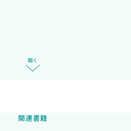
者が治療に来てくれることが嬉しくなった．「ようこそ」
れている．ただし，その原因は治療する側にあることに気
で関わりたくない」アルコール依存症患者を回復に導くこ
間として敬意をもって向き合い，患者に治療者を信用しても
まない
，「患者の困っていることの支援」でなければならない．
開く
治療の過程でどうして対立が起こるのか．傷つくのか．そ
ある
うな働きかけを行ったとしても徒労に終わる．強要や叱責
とが不可欠である．では，そのためにどうすればいいのか
れないと思い込んでいる
も，治療者の関わり方によって変わり始める．この事実を
い
関連書籍