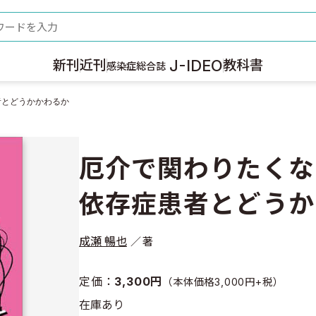
ード
J-IDEO
新刊
近刊
教科書
感染症総合誌
者とどうかかわるか
厄介で関わりたくな
依存症患者とどうか
成瀬 暢也
著
定価：
3,300円
（本体価格3,000円+税）
在庫あり