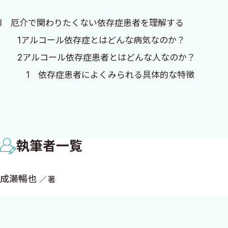
ら，依存症患者との関わりは苦痛から喜びに変わった．患
I 厄介で関わりたくない依存症患者を理解する
ら言えるようになった．
1アルコール依存症とはどんな病気なのか？
一般に，アルコール依存症患者は厄介で関わりにくいとさ
2アルコール依存症患者とはどんな人なのか？
強要することがいかに反治療的であるかを知った．「厄介
1 依存症患者によくみられる具体的な特徴
い．患者を小手先で変えようとするのではなく，一人の人
1．本当は，完璧主義できちんとしなければ気がす
ことである．そのためには，「やめさせる支援」ではなく
2．本当は，柔軟性がなく不器用で自信がない
これまで治療の過程で患者も治療者もしばしば傷ついた．
3．本当は，頑張り屋で，根はきわめてまじめで
なければならない．信頼関係を築けていなければ，どのよ
執筆者一覧
4．本当は，やさしく人がいい
く，患者と対等の立場で向き合い，心通じる関係を築くこ
5．本当は，気が小さく臆病で寂しがりである
とめたものである．
6．本当は，人に受け入れられたいが，受け入れら
成瀬暢也
著
「厄介で関わりたくない」アルコール依存症患者であって
7．本当は，生きていることがつらくて仕方がな
ければ，筆者としてこれ以上の喜びはない．
2 アルコール依存症患者を理解した支援