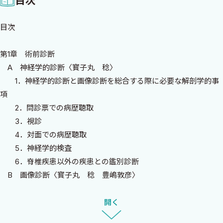
目次
はスタッフ全員の参加のもとで，その手順を作製してきました．
もちろん，手順には文書化されたものもありますが，多くは口
目次
伝されてきたものです．今回，その手順を皆様にお伝えしたいと
思い，スタッフが手分けして文書化したものが本書です．それは
第1章 術前診断
手術手技ばかりでなく，診断から手術適応の決定，術前準備，体
A 神経学的診断〈寳子丸 稔〉
位の設定，術後管理と多岐にわたります．手順の定式化は，術者
1．神経学的診断と画像診断を総合する際に必要な解剖学的事
の技術取得に役立つばかりでなく，さまざまなメリットがありま
項
す．例えば，患者さんの搬入から執刀までの時間が，腹臥位への体
2．問診票での病歴聴取
位変換と高位確認を含めて30分以内と非常に短いことがあげら
3．視診
れ，術者と患者さんへの負担が減ります．また，脊椎脊髄手術に
4．対面での病歴聴取
は，高位間違いに始まり，不適切な手術方法，出血多量，除圧不
5．神経学的検査
足，固定不良，硬膜損傷，術後血腫，創部感染などさまざまなピ
6．脊椎疾患以外の疾患との鑑別診断
ットフォールが存在しますが，それらへの対応策を定式化された
B 画像診断〈寳子丸 稔 豊嶋敦彦〉
手順の中に含んでおけば，安心して手術ができますし手術成績の
1．単純X線撮影
向上につながると確信しています．
2．MRI
開く
定式化された手順は，できるだけエビデンスに基づき理論的に
3．CT
構築されていますが，経験に基づいた記述もありますので，その点