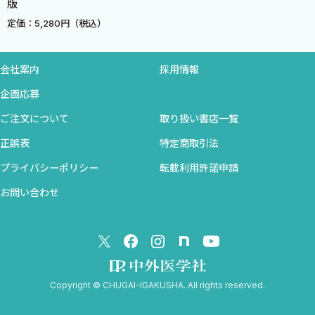
版
C ケリソンロンジュール
1．ケリソンロンジュールの種類
定価：5,280円（税込）
2．ケリソンロンジュールの使用方法と注意点
D 髄核鉗子
会社案内
採用情報
企画応募
第4章 手術室における準備〈上田茂雄〉
A 体位のセッティング
ご注文について
取り扱い書店一覧
1．メイフィールド型頭部固定器の装着
正誤表
特定商取引法
2．フェイスマスク型固定器の使用
プライバシーポリシー
転載利用許諾申請
3．体位変換
お問い合わせ
B 高位確認
1．頚椎前方手術
2．頚椎後方手術
3．胸椎後方手術
4．腰椎後方手術
Copyright © CHUGAI-IGAKUSHA. All rights reserved.
5．高位確認におけるピットフォール
C 術野の消毒とドレーピング