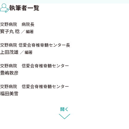
4．脊髄造影
につきましては，読者の方の判断にもとづいて取捨選択していた
執筆者一覧
5．腰神経根造影／ブロックによる高位診断
だければと考えています．また，本書の内容はこれからもアップデ
ートしていかなければと考えておりますので，何かご意見がござい
交野病院 病院長
第2章 手術計画〈福田美雪〉
ましたら是非お知らせいただければと考えております．
寳子丸 稔
編著
A 手術法選択のガイドライン
本書では，できるだけわかりやすさを目指し，イラストあるい
1．除圧術と固定術
交野病院 信愛会脊椎脊髄センター長
は写真を多用するようにいたしました．しかしながら，紙面では
2．前方到達法と後方到達法の選択
上田茂雄
編著
限りがあります．ここが知りたいがわからないというようなこと
3．固定範囲
がありましたら，施設まで見学にいらしてください．歓迎いたし
B 各病変における手術法の選択
交野病院 信愛会脊椎脊髄センター
ます．
豊嶋敦彦
1．頚椎椎間板ヘルニア
本書が，皆様の脊椎脊髄外科の技術取得にお役に立ち，それに
2．頚椎症性脊髄症
より，脊椎脊髄外科が発展していくことになれば望外の喜びです．
交野病院 信愛会脊椎脊髄センター
3．頚椎症性神経根症
福田美雪
4．頚椎後縦靱帯骨化症
2025年8月
5．胸椎黄色靱帯骨化症
寳子丸 稔
開く
6．腰椎椎間板ヘルニア
7．腰部脊柱管狭窄症
8．骨粗鬆症性椎体骨折