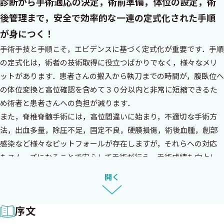
診断から手術適応の決定，術前準備，体位の設定，術
後管理まで，安全で効率的な一連の定式化された手順
が身につく！
手術手技と手順こそ，エビデンスに基づく定式化が重要です．手順
の定式化は，術者の技術取得に役立つばかりでなく，様々なメリ
ットがあります．患者さんの搬入から執刀までの時間が，腹臥位へ
の体位変換と高位確認を含めて３０分以内と非常に短縮できるた
め術者と患者さんへの負担が減ります．
また，脊椎脊髄手術には，高位間違いに始まり，不適切な手術方
法，出血多量，除圧不足，固定不良，硬膜損傷，術後血腫，創部
感染など様々なピットフォールが存在しますが，それらへの対応
もスムーズになることで安心して手術が行え，手術成績も向上し
ます．
開く
若手外科医必読の，脊椎脊髄外科手術を行うための実践手引き決
定版です！
序文