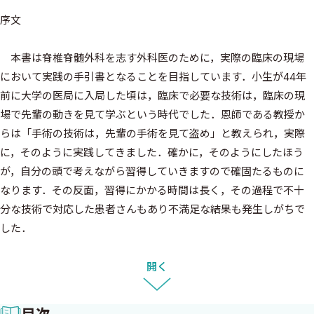
序文
本書は脊椎脊髄外科を志す外科医のために，実際の臨床の現場
において実践の手引書となることを目指しています．小生が44年
前に大学の医局に入局した頃は，臨床で必要な技術は，臨床の現
場で先輩の動きを見て学ぶという時代でした．恩師である教授か
らは「手術の技術は，先輩の手術を見て盗め」と教えられ，実際
に，そのように実践してきました．確かに，そのようにしたほう
が，自分の頭で考えながら習得していきますので確固たるものに
なります．その反面，習得にかかる時間は長く，その過程で不十
分な技術で対応した患者さんもあり不満足な結果も発生しがちで
した．
現代は，手術に確固たる安全性としっかりとした効果が求めら
れます．手術適応の決定から手術手技，そして手術後の対応まで
開く
一連の定式化された手順があれば，術者は安心して手術に集中で
きるようになり，より良い結果が得られると考えて，小生の施設で