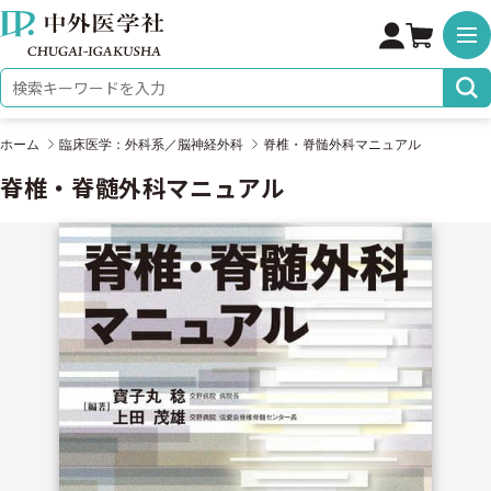
株式会社 中外医学社
検索キーワード
ホーム
臨床医学：外科系／脳神経外科
脊椎・脊髄外科マニュアル
脊椎・脊髄外科マニュアル