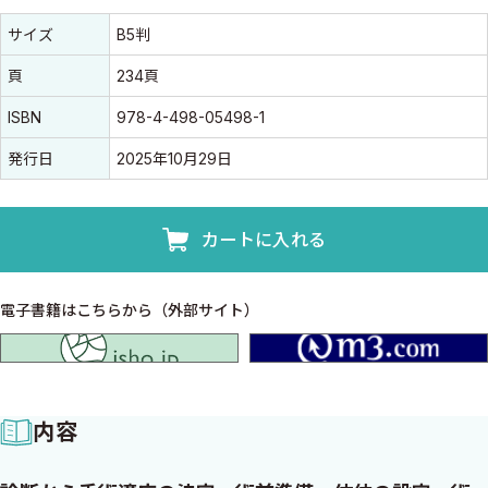
書誌情報
書誌情報
サイズ
B5判
頁
234頁
ISBN
978-4-498-05498-1
発行日
2025年10月29日
カートに入れる
電子書籍はこちらから（外部サイト）
isho.jp
内容