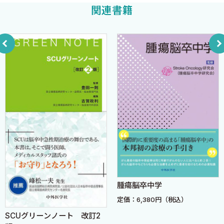
関連書籍
C 併存症への対応
1．心機能の評価
2．糖尿病の管理
3．骨粗鬆症
4．止血剤の管理
5．神経疾患
6．精神疾患
7．腎疾患
第3章 脊椎手術の道具〈上田茂雄 黒田昌之〉
A ドリル
1．ドリルの構造と特性
2．ドリルの使用法
腫瘍脳卒中学
B ノミ
定価：6,380円（税込）
1．ノミの種類
2．ノミの使用方法と注意点
SCUグリーンノート 改訂2