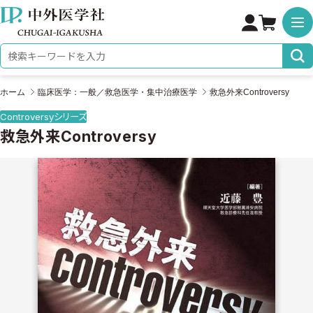
株式会社 中外医学社
検索キーワード
ホーム
臨床医学：一般／救急医学・集中治療医学
救急外来Controversy
Controversyシリーズ
救急外来Controversy