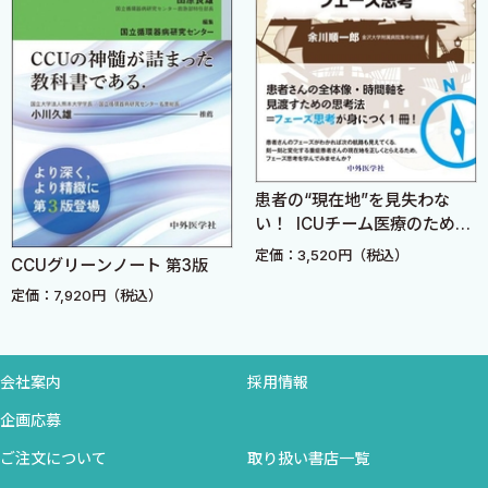
診 断
救急外来において脳波測定を行うべきか
治 療
Second-line抗痙攣薬
入院加療と帰宅経過観察の判断
7 救急外来において，脳炎・髄膜炎はどのように診療すべき
集中治療Controv
患者の“現在地”を見失わな
か？ ［小坂篤志］
い！ ICUチーム医療のための
定価：8,800円（
総 論
フェーズ思考
定価：3,520円（税込）
診 断
ート 第3版
治 療
税込）
腰椎穿刺前の頭部CTは必要か
腰椎穿刺前の抗菌薬投与は脳炎・髄膜炎の予後を改善する
か
会社案内
採用情報
どのような時にステロイド投与が必要か
企画応募
入院加療と帰宅経過観察の判断
ご注文について
取り扱い書店一覧
8 救急外来において，肺炎はどのように診療すべきか？