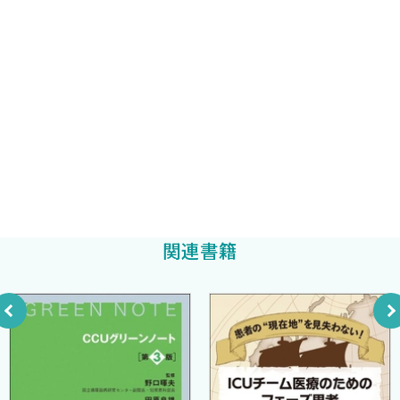
入院加療と帰宅経過観察の判断
4 救急外来において，脳出血はどのように診療すべきか？
東京ベイ市川医療センター 救命救急センター センター長
2023年11月
舩越 拓
［山田直樹］
順天堂大学医学部附属浦安病院救急診療科
総 論
近藤 豊
浦添総合病院 病院総合内科
診 断
鈴木智晴
治 療
5 救急外来において，脳梗塞はどのように診療すべきか？
［原瀬翔平］
総 論
診 断
関連書籍
治 療
急性期脳梗塞に対して血栓回収療法とrt-PA静注療法は併用
すべきか
入院加療と帰宅経過観察の判断
6 救急外来において，痙攣重積はどのように診療すべきか？
［中村謙介］
総 論