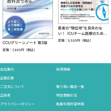
06 敗血症に対する抗菌薬投与はどのように行うべきか？［久
保健児］
開始タイミング
薬剤選択
患者の“現在地”を見失わな
用法用量
い！ ICUチーム医療のための
レジメン期間
フェーズ思考
定価：3,520円（税込）
07 敗血症に対するステロイド投与は予後を改善するか？［福
CCUグリーンノート 第3版
田龍将］
定価：7,920円（税込）
ステロイド使用の理論的背景
高用量ステロイド
低用量ステロイド
会社案内
採用情報
フルドロコルチゾン
企画応募
ショックへの進展
ご注文について
取り扱い書店一覧
新型コロナウイルス感染症（COVID‒19）
正誤表
特定商取引法
08 敗血症に対するサイトカイン吸着療法，エンドトキシン吸
着療法は有効か？［仲村佳彦］
プライバシーポリシー
転載利用許諾申請
病態