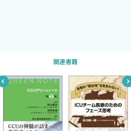
EGDTについて
東京ベイ・市川医療センター救急集中治療科
EGDTからバンドルへ
茂野綾美
敗血症バンドルの発展
Hour‒3からHour‒1へ
抗菌薬投与までの時間と予後の関係
初期輸液と予後の関係
04 敗血症患者の適切な気道管理とは？［角谷隆史 小倉崇
関連書籍
以］
挿管前準備
挿管前処置
Rapid sequence intubation（RSI）
Cannot ventilate, cannot intubate（CVCI）
05 敗血症患者の最適な血液培養とは？［中山 泉］
血液培養の意義
血液培養採取の原則
血液培養にまつわるcontroversy