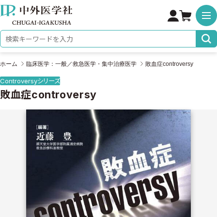
株式会社 中外医学社
検索キーワード
ホーム
臨床医学：一般／救急医学・集中治療医学
敗血症controversy
Controversyシリーズ
敗血症controversy