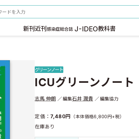
ード
J-IDEO
新刊
近刊
教科書
感染症総合誌
グリーンノート
ICUグリーンノート
志馬 伸朗
石井 潤貴
編集
編集協力
定価：
7,480円
（本体価格6,800円+税）
在庫あり