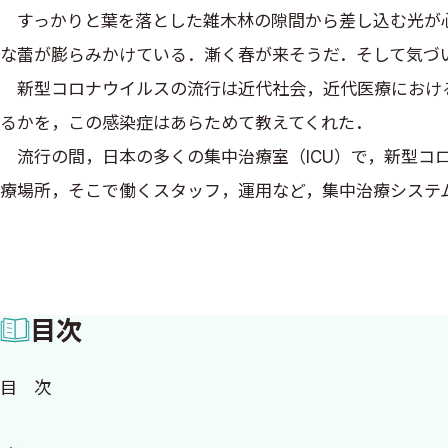
すっかりと葉を落とした雑木林の隙間から差し込む光が心
な蕾が膨らみかけている．漸く春が来そうだ．そして気づ
新型コロナウイルスの流行は近代社会，近代医療における
るかを，この感染症はあらためて教えてくれた．
流行の間，日本の多くの集中治療室（ICU）で，新型コロナウ
療場所，そこで働くスタッフ，運用など，集中治療システ
その様な中で本書は書き上げられた．執筆者の多くが臨床現
て頂いた．甚大なる協力を頂けたことに，あらためて感謝
一方で，制作工程の多少の遅延や，それに関連する記事の陳
目次
いない．しかし一方，実際にCOVID-19の診療を踏ま
だ．
目 次
COVID-19であれ他の感染症であれなんであれ，感染
特別なことばかりに気をとられてはいけない．特別なこと