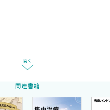
開く
 syndrome） 〈堀口真仁〉
関連書籍
〉