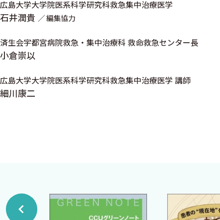
II 緩和ケア，終末期，医療倫理
広島大学大学院医系科学研究科救急集中治療医学
1 疼痛・緩和ケア 〈天谷文昌〉
石井潤貴
編集協力
2 終末期ケアとDNAR 〈則末泰博〉
済生会宇都宮病院救急・集中治療科 救命救急センター長
小倉崇以
III 救急蘇生
広島大学大学院医系科学研究科救急集中治療医学 講師
1 一次救命処置（BLS） 〈秦 昌子〉
細川康二
2 二次救命処置（ACLS） 〈秦 昌子〉
3 PBLS/PALS 〈中野 諭〉
4 心拍再開後の治療： PCAS（post cardiac arrest
IV 呼吸
1 基礎 〈木田佳子〉
2 両側びまん性すりガラス状陰影の鑑別 〈京 道人
3 ARDS 〈佐々木 賢〉