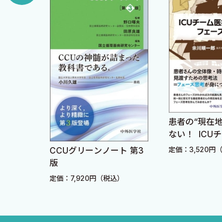
4 閉塞性肺障害，IP 〈江角 亮〉
5 心原性肺水腫 〈三角香世〉
6 酸素療法 〈緒方嘉隆〉
7 気道確保1 〈佐藤仁信〉
8 気道確保2 〈衛藤由佳〉
9 人工呼吸 〈木田佳子〉
10 人工呼吸中のモニタ： 呼吸器グラフィックス〈
多職種チ
患者の“現在
11 V-V ECMO 〈大下慎一郎〉
な管理
ない！ ICU
ためのフェー
12 呼吸器離脱 〈木田佳子〉
）
定価：3,520円
CCUグリーンノート 第3
版
13 呼吸理学療法 〈對東俊介〉
定価：7,920円（税込）
14 気管支内視鏡とBAL 〈京 道人〉
15 肺炎 〈大下慎一郎〉