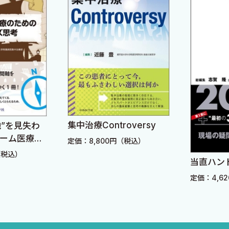
土手 尚〉
集中治療Controversy
地”を見失わ
チーム医療の
定価：8,800円（税込）
ズ思考
（税込）
当直ハンド
定価：4,6