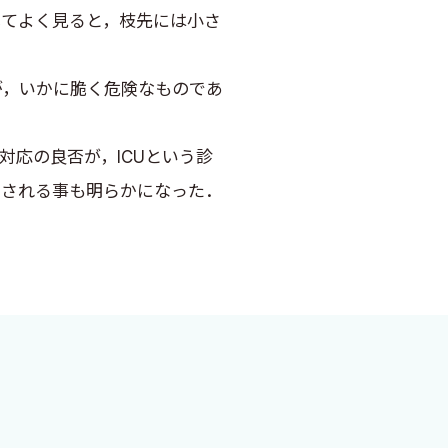
てよく見ると，枝先には小さ
，いかに脆く危険なものであ
の対応の良否が，ICUという診
右される事も明らかになった．
作成，そして校正に時間を割い
る特異的記載はほとんど出来て
だ．特別なことは余りないの
に提供することが重要である．
た，集中治療の常識や基本を可