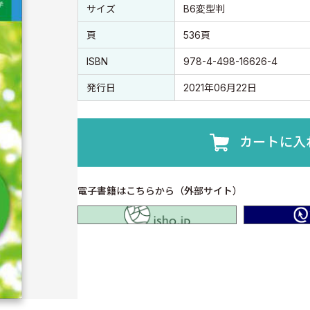
書誌情報
書誌情報
サイズ
B6変型判
頁
536頁
ISBN
978-4-498-16626-4
発行日
2021年06月22日
カートに入
電子書籍はこちらから（外部サイト）
isho.jp