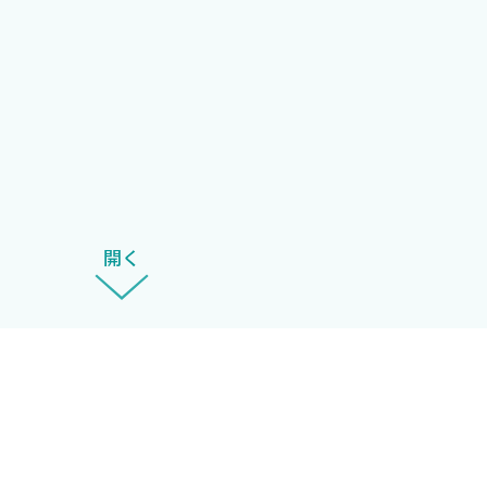
ンファレンスの最中に分からないことがあれば，スマホで
っている．読者からのフィードバックや著者自身の振りかえ
〉
開く