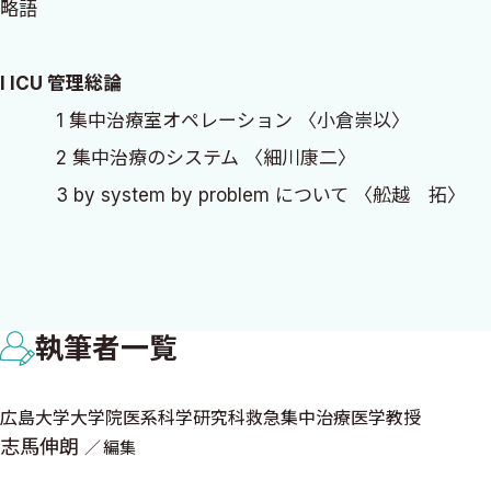
略語
能な限りのエビデンスや最新情報を元にまとめてある．カ
有り難い．
I ICU 管理総論
一方で，初版にありがちな，“こなれていない感”，が残
1 集中治療室オペレーション 〈小倉崇以〉
良い第2版につなげられることを願っている．
2 集中治療のシステム 〈細川康二〉
3 by system by problem について 〈舩越 拓〉
2021年3月 春光の河畔にてカワセミの姿を追いながら
4 プレゼンテーションとカルテの書き方 〈牧野 淳
広島大学大学院医系科学研究科救急集中治療医学
5 ICU 回診 〈細川康二〉
志馬伸朗
6 チーム医療とコミュニケーション 〈牧野 淳〉
執筆者一覧
7 申し送り 〈牧野 淳〉
8 ICU スタッフ教育と診療改善 〈安宅一晃〉
広島大学大学院医系科学研究科救急集中治療医学教授
9 Rapid Response System（RRS） 〈安宅一晃〉
志馬伸朗
編集