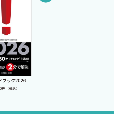
ER虎の巻 ピットフォール
救急
から学ぶ救急診療の要
定価：
検査編
定価：6,820円（税込）
ブック2026
20円（税込）