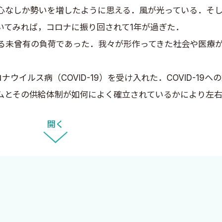
なしか勢いを増したように思える．風が光っている．そし
いてみれば，コロナに振り回されて1年が過ぎた．
未曾有の負荷であった．我々が形作ってきた社会や医療が
イルス病（COVID-19）を受け入れた．COVID-19へ
ムとその供給体制が如何によく確立されているかにより左
場におけるCOVID-19対応に追われる中，構想，原稿
開く
したい．
腐化もあった．そして残念ながら，COVID-19に関す
えて改めて感じることは，集中治療は変わらない，ということ
対策，呼吸管理，循環管理など基本的なものを漏らさず確実
は，些細のなものに過ぎないからである．本書はそういっ