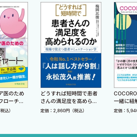
．
られるニーズもどんどん変わってきています．新たに産業
ほうがいい？
う！
？取得するメリットとは？
格した勉強法
との他職種連携について
ア医のため
どうすれば短時間で患者
COCOR
フローチャ
さんの満足度を高められ
一緒に紐
るのか ―現場で役立つ患
ィカルミ
み立て方
（税込）
定価：2,860円（税込）
定価：5,9
者コミュニケーション学
―
高単価報酬を得るための心構え