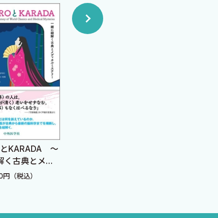
医に参入するプレイヤーこそ
OとKARADA 〜
Unusual Inflammations
総合
解く古典とメデ
―日常診療に潜む“非典
で複
ステリー〜
型”炎症を読み解く―
なぐ
40円（税込）
定価：3,850円（税込）
定価：