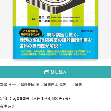
試し読み
野出 孝一
豊田 茂
井上 晃男
監修
編著
編著
定価：
5,060円
（本体価格4,600円+税）
在庫あり