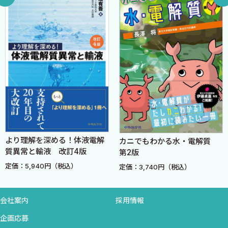
脂肪肝改善・肝癌抑制効果など）
＜城島輝雄，麻生好正＞
1．糖尿病とNAFL/NASH
2．糖尿病に合併したNAFL/NASHの治療
3．SGLT2阻害薬とNAFLD/NASH
7．SGLT2阻害薬の体重減少作用について ＜上野浩晶，中里雅
光＞
1．SGLT2阻害薬による体重減少効果
2．SGLT2阻害薬の体組成への影響
3．体重減少量と尿糖排泄量とのギャップ
より理解を深める！体液電解
カニでもわかる水・電解質
4．SGLT2阻害薬の体重減少に関わる別のメカニズム
質異常と輸液 改訂4版
第2版
8．SGLT2阻害薬が摂食・エネルギー代謝に与える影響 ＜竹下
定価：5,940円（税込）
定価：3,740円（税込）
有美枝，篁 俊成＞
1．SGLT2阻害薬がインスリン感受性に及ぼす作用
会社案内
採用情報
2．糖質制限食が体組成，エネルギー代謝に与える影響
企画応募
3．SGLT2阻害薬と体重減少効果と摂食量の関係