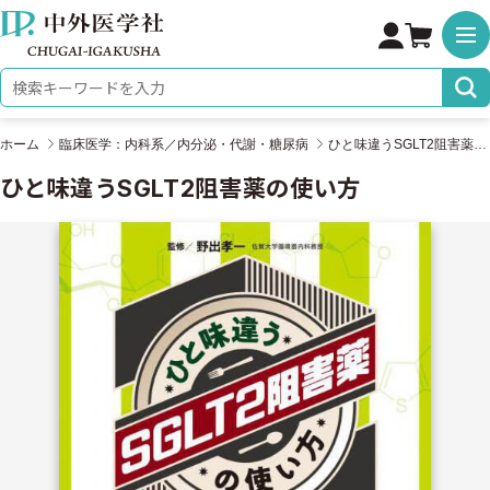
株式会社 中外医学社
検索キーワード
ホーム
臨床医学：内科系／内分泌・代謝・糖尿病
ひと味違うSGLT2阻害薬の使い方
ひと味違うSGLT2阻害薬の使い方