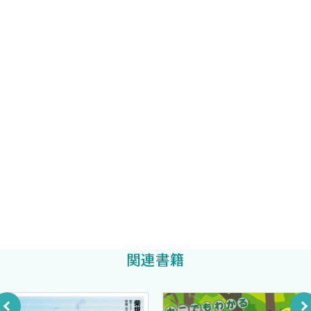
佐賀大学循環器内科教授
野出孝一
監修
3．SGLT2阻害薬による尿細管糖代謝への影響
野出 孝一
4．利尿・尿酸降下作用について ＜安西尚彦，大内基司＞
獨協医科大学心臓・血管内科/循環器内科准教授
1．トランスポーターとは
豊田茂
編著
2．促進拡散型グルコーストランスポーターGLUTファミリー
（SLC2）
獨協医科大学心臓・血管内科/循環器内科教授
井上晃男
3．Na＋依存性グルコーストランスポーターファミリー
編著
（SLC5）
佐賀大学医学部循環器内科特任准教授
4．腎尿細管上皮細胞におけるグルコース輸送
田中敦史
5．SGLT2阻害薬の導入
6．SGLT2阻害薬による利尿作用
7．SGLT2阻害薬による尿酸降下作用
5．神経系に関する作用について ＜神谷英紀，中村二郎＞
1．糖尿病性神経障害とは
関連書籍
2．SGLT2阻害薬の糖尿病性神経障害への可能性について
3．SGLT2阻害薬が下肢切断を増やす可能性は？
6．SGLT2阻害薬の肝疾患改善・予防効果について（NASHなど