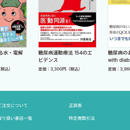
る水・電解
糖尿病運動療法 154のエ
糖尿病のあ
ビデンス
with d
（税込）
定価：3,300円（税込）
定価：3,9
ご注文について
正誤表
取り扱い書店一覧
特定商取引法