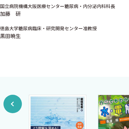
ライフキャリアレインボーを用いた1型糖尿病ライフ
国立病院機構大阪医療センター糖尿病・内分泌内科科長
1型糖尿病ライフキャリアレインボーのテンプレート
加藤 研
徳島大学糖尿病臨床・研究開発センター准教授
［コラム］1型と2型の分類は妥当か？〈前田泰孝〉
黒田暁生
1型と2型の境界線
糖尿病の再分類プロジェクト
II 1型糖尿病治療の理論Up-to-Date
1 頻回注射法〈前田泰孝〉
インスリン発見から100周年
インスリン注入デバイスと手技
頻回注射法
補正インスリンと残存インスリン