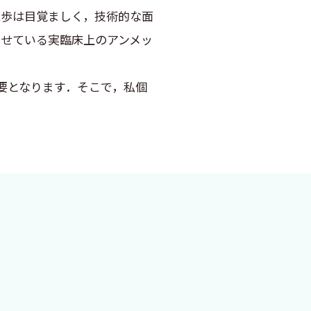
進歩は目覚ましく，技術的な面
ませている実臨床上のアンメッ
要となります．そこで，私個
持つ先生方，あるいは患者さ
りません．
atient”とは呼びませ
．確かに，“You are
きます．この語感の違いを紐解く
 patient”だと「糖尿病」
くまで一個の人格を成す1つ