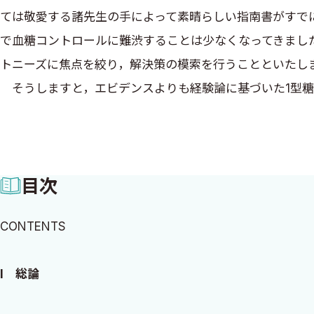
ては敬愛する諸先生の手によって素晴らしい指南書がすで
で血糖コントロールに難渋することは少なくなってきまし
トニーズに焦点を絞り，解決策の模索を行うことといたし
そうしますと，エビデンスよりも経験論に基づいた1型糖
人が絶大な信頼を置く各分野のスペシャリストの先生方に
ん自身の貴重な経験談を多く頂戴することになりました．
目次
さて，英文誌に論文を投稿されたことがある方はご存じのことと思
ん．“a person （people） with diabetes”
CONTENTS
DIABETIC.”というと直感的に無礼極まりない感じがしますね
と，最近糖尿病医療でさかんに使われるようになった言葉「スティ
I 総論
というレッテルを患者さんに貼って全人格を修飾している
の「要素」にすぎません．