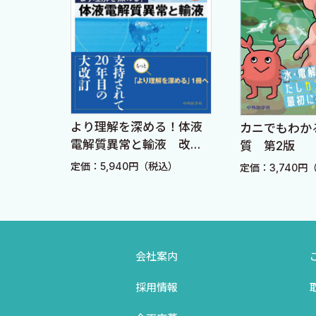
暁現象とソモジー効果
食後高血糖の原因と対処法
月経周期による月内血糖変動への対処法
アイデンティティーに応じた自由なMDI
インスリン注射療法のアドヒアランスの問題
より理解を深める！体液
た、考
カニでもわか
MDIとCSIIの長所・短所を知って選択する
電解質異常と輸液 改訂4
質 第2版
版
定価：5,940円（税込）
）
定価：3,740円
2 CSII・SAP〈川嶋 聡，加藤 研〉
CSIIの適応について
入院/外来での導入
会社案内
CSII症例の病診連携
ポンプ診療の実際
採用情報
CSII，SAPの今後