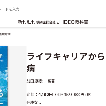
ード
J-IDEO
新刊
近刊
教科書
感染症総合誌
型糖尿病
ライフキャリアから
病
前田 泰孝
編著
定価：
4,180円
（本体価格3,800円+税）
在庫なし