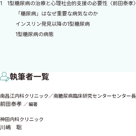
1 1型糖尿病の治療と心理社会的支援の必要性〈前田泰孝
ですから，私は1型糖尿病患者さんと接するときには，“di
「糖尿病」はなぜ重要な病気なのか
こうあるべきだ/こうなれないだろう」あるいは「あなた
インスリン発見以降の1型糖尿病
や療養指導にはならないはずです．
1型糖尿病の病態
1型糖尿病は予防または根治できるのか
一方で，実際問題としては糖尿病を持つという事実がその人の
1型糖尿病の発症年齢
物にも軽重がありますが，その重さを支える患者さん側の
1型糖尿病と女性
糖尿病がもたらす問題の大きさや種類は実に多様であり，
執筆者一覧
1型糖尿病の経済的負担
本書を手に取られた皆さんが，1人1人のライフキャリア
1型糖尿病に欠かせない心理社会的支援
南昌江内科クリニック／南糖尿病臨床研究センターセンター長
2023年2月
前田泰孝
編著
2 1型糖尿病ライフキャリアレインボーの提案〈前田泰孝
前田泰孝
ライフキャリアレインボーとは
神田内科クリニック
1型糖尿病ライフキャリアレインボーの描き方
川嶋 聡