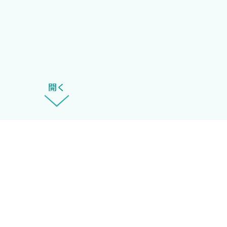
〉
abetic”の視点を排除するように心がけています．そう
は糖尿病だからこれをしてはいけない/これはできないだろ
人生を左右する障壁となることが多々あります．もちろん，“
開く
特性や心理社会的背景にも十分な配慮と対策が必要だと考え
一個の人生のなかでもキャリアステージによって刻々と変
に応じた1型糖尿病診療を各地で育んでくださることを願っ
〉