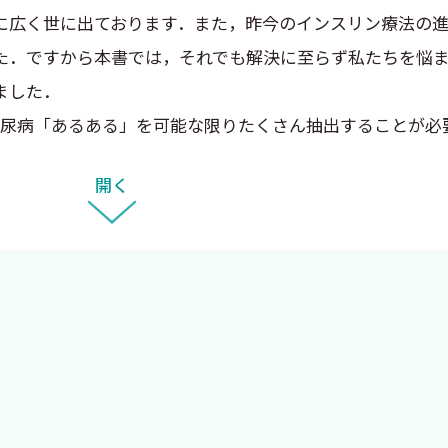
に広く世に出ております．また，昨今のインスリン療法の
た．ですから本書では，それでも解決に至らず私たちを悩
ました．
尿病「あるある」を可能な限りたくさん抽出することが必
執筆をお願いいたしました．結果的に私と同じ1型糖尿病を
開く
いったい，どんな本になるのか，手に取る日が楽しみでな
いますが，“糖尿病患者”のことを私たちは“diabetic p
すなわち“糖尿病を持つ人（たち）”と表記するように強く推奨されています
．しかし，“You have DIABETES.”であれば納得で
グマ（烙印）」の本質に気づきます．つまり，“diabetic
ため，表現として適切ではないということです．糖尿病はあ