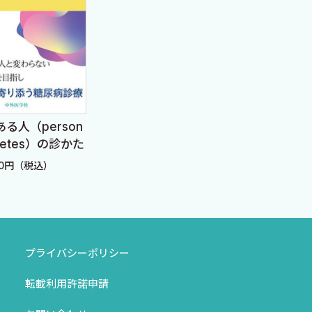
る人（person
これで心配ない電解質異
研修
iabetes）の診かた
常 若手医師/腎臓内科医
電解
が市中病院で困らないた
訂2版
60円（税込）
定価：3,960円（税込）
定価：
めに
プライバシーポリシー
転載利用許諾申請