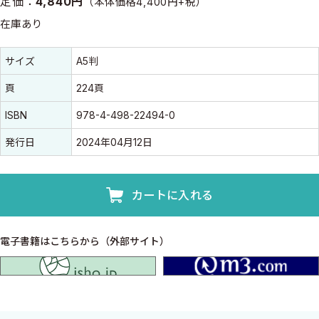
定価：
4,840円
（本体価格4,400円+税）
在庫あり
書誌情報
書誌情報
サイズ
A5判
頁
224頁
ISBN
978-4-498-22494-0
発行日
2024年04月12日
カートに入れる
電子書籍はこちらから（外部サイト）
isho.jp