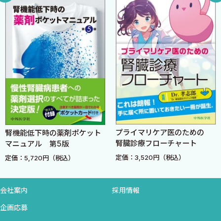
（2）心血管安全性の検討
E．最近の話題
（1）HIFの活性化に伴う安全性の懸念
（2）虚血を伴う腎障害の進行に及ぼし得る影響
F．今後の展望
Take Home Message
3 MRA finerenone 〈長田太助〉
この薬剤の注目点
A．薬剤の作用機序
プライマリケア医のための
腎機能低下時の薬剤ポケット
（1）脱SUMO化
腎臓診療フローチャート
マニュアル 第5版
（2）脱ユビキチン化
定価：3,520円（税込）
定価：5,720円（税込）
（3）リン酸化（PKCβ）
（4）O—GlcNAc化
（5）Rac1によるMRの核移行の促進
会社案内
採用情報
B．この薬剤が開発された背景
企画応募
C．腎臓における作用