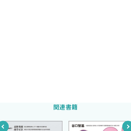
積み上がっているので，既存の知識はどんどん陳腐化していきま
長田太助
編著
の意義
す．この本も必ず内容の書き換えや情報追加が必要になると思い
Take Home Message
自治医科大学内科学講座腎臓内科学部門准教授
ますので，改訂第2版の出版も見すえてまいる所存です．この本
増田貴博
が，新しい時代の腎臓治療に長期にわたって貢献し続けられるよう
2 HIF—PH阻害薬 〈田中哲洋〉
心より願っております．
この薬剤の注目点
東北大学大学院医学系研究科腎臓内科学分野教授
田中哲洋
A．薬剤の作用機序
2024年2月
B．この薬剤が開発された背景
長田太助
自治医科大学内科学講座腎臓内科学部門講師
（1）ESAによる腎性貧血治療
菱田英里華
（2）低酸素によるEPO遺伝子の発現誘導
（3）HIFの発現調節
（4）PHD／HIF—PHの阻害と赤血球造血
C．腎臓における作用と考えられる治療戦略
（1）HIF—PH阻害薬の特徴と，ESAとの使い分け
関連書籍
（2）鉄動態への潜在的影響
D．臨床研究の結果
（1）赤血球造血の有効性