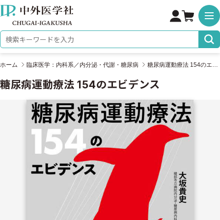
株式会社 中外医学社
検索キーワード
ホーム
臨床医学：内科系／内分泌・代謝・糖尿病
糖尿病運動療法 154のエビデンス
糖尿病運動療法 154のエビデンス