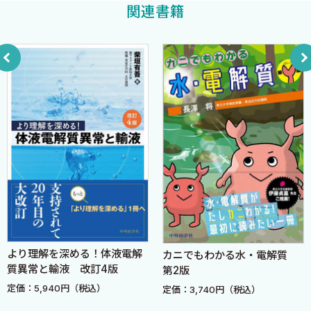
Q15 運動で消費するエネルギー量はどうやって計算しますか？
関連書籍
始める
Q16 運動療法を始める前に注意するべき点はありますか？
Q17 身体活動量を評価する方法には何がありますか？
Q18 運動療法は何から始めるべきですか？
Q19 運動療法を始めるのに最も難しい障壁は何ですか？
Q20 最初からガイドライン目標値の指導をするべきですか？
Q21 NEATとは何ですか？
Q22 外来で評価できる筋力・体力指標はありますか？
Q23 運動がなかなか始められない人にとっておきの方法はありま
すか？
Q24 運動を始める前にメディカルチェックは必要ですか？
Q25 現在，運動指導を主にしているのは誰ですか？
より理解を深める！体液電解
カニでもわかる水・電解質
Q26 現在，糖尿病を持つ人が行っている主な運動は何ですか？
質異常と輸液 改訂4版
第2版
定価：5,940円（税込）
定価：3,740円（税込）
座る時間を減らす