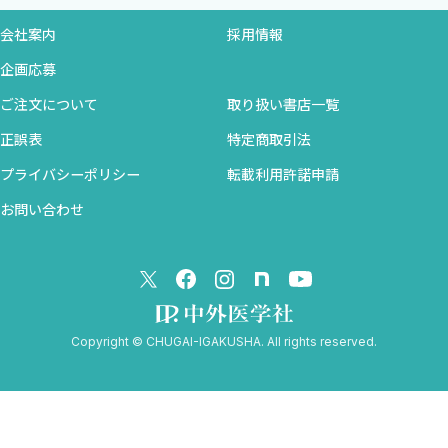
Q27 座っている時間を打ち消すにはどれくらいの運動が必要です
会社案内
採用情報
か？
Q28 血糖値を意識した座らないタイミングはありますか？
企画応募
Q29 食後にどうしても座らないといけない場合はどうすればよい
ご注文について
取り扱い書店一覧
ですか？
正誤表
特定商取引法
Q30 座っている時間を中断すると効果がありますか？
プライバシーポリシー
転載利用許諾申請
歩く
お問い合わせ
Q31 歩数を増やす上でコツとなる考え方はありますか？
Q32 スマホアプリは運動指導に使えますか？
Q33 ゲームは歩数を増やすのに有効ですか？
Q34 歩数を評価する上で便利なツールはなんですか？
Q35 毎日歩くのが難しい場合はどうしたら良いですか？
Copyright © CHUGAI-IGAKUSHA. All rights reserved.
Q36 プラステンとはなんですか？
Q37 歩くと血糖値が下がるエビデンスはありますか？
Q38 血糖値を意識した歩行指導はありますか？
Q39 歩数はこれ以上増やせない……どうすれば？