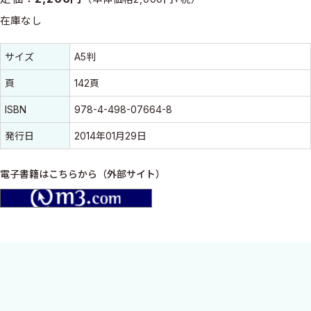
在庫なし
書誌情報
書誌情報
サイズ
A5判
頁
142頁
ISBN
978-4-498-07664-8
発行日
2014年01月29日
電子書籍はこちらから（外部サイト）
m3.com
柔道整復師を目指す学生に向けて，「解剖学」の必要最低限の重
要ワードを厳選．著者には，学生が間違いやすい問題を知り尽く