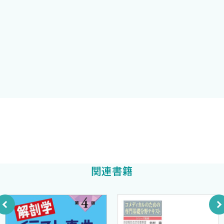
7．腎臓・泌尿器
合格点に達成するためには何を覚えておかなくてはならないの
8．生殖
か？
9．内分泌
を詳細に検討し，本書にフィードバックしており他の本にないよ
10．神経
うな精密な内容になっています．
1）神経組織
2）髄膜
このような特徴をもつ本書を上手に活用し，本書の内容を覚え
3）脳脊髄液
ることにより，国家試験への合格への準備を最短でできることを
4）神経の分類
実感するでしょう．
5）中枢神経……大脳・小脳
6）中枢神経……脳幹
みなさんは，本書を上手に活用し，みなさんの大きな夢を実現
東京大学医学部顎口腔外科・歯科矯正歯科
7）中枢神経……脊髄
してください．
中田圭祐
著
8）末梢神経……脳神経
そして，みなさんのうれしい声をきかせていただければ幸いです．
9）末梢神経……脊髄神経
関連書籍
10）伝導路
2013年11月
11．感覚
著者
索引