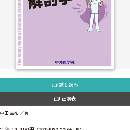
試し読み
正誤表
中田 圭祐
著
定価：
2,200円
（本体価格2,000円+税）