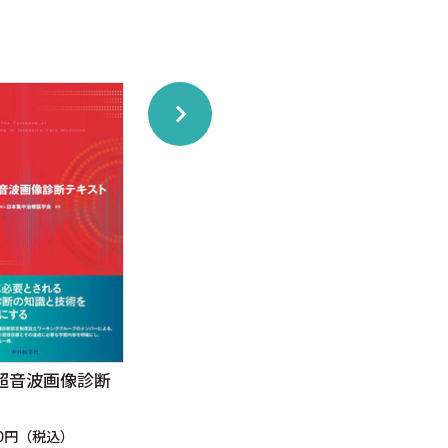
超音波画像診断
DX時代の携帯エコー活用
見る
術
画像
00円（税込）
定価：4,620円（税込）
定価：