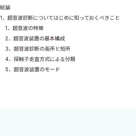
総論
1．超音波診断についてはじめに知っておくべきこと
1．超音波の特徴
2．超音波装置の基本構成
3．超音波診断の長所と短所
4．探触子走査方式による分類
5．超音波装置のモード
6．乳腺超音波検査
2．正常乳房の超音波画像
■正常乳腺
■妊娠期乳腺
■授乳期乳腺
3．乳房良性疾患の超音波診断
福富隆志
編著