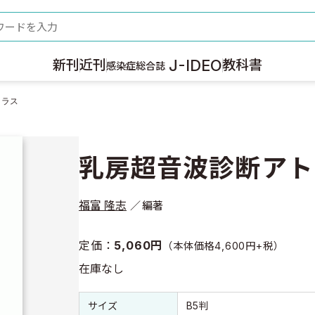
ード
J-IDEO
新刊
近刊
教科書
感染症総合誌
トラス
乳房超音波診断アト
福富 隆志
編著
定価：
5,060円
（本体価格4,600円+税）
在庫なし
書誌情報
書誌情報
サイズ
B5判