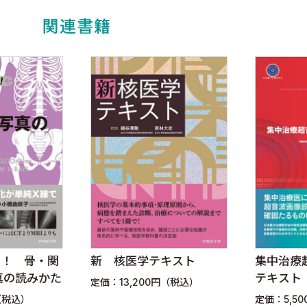
関連書籍
ー！ 骨・関
新 核医学テキスト
集中治療
真の読みかた
テキスト
定価：13,200円（税込）
graphy―
（税込）
定価：5,5