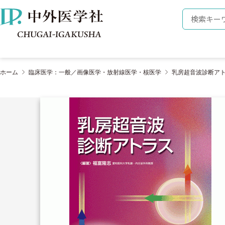
株式会社 中外医学社
検索キーワ
ホーム
臨床医学：一般／画像医学・放射線医学・核医学
乳房超音波診断ア