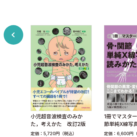
■線維腺腫
■乳腺症（嚢胞）
■乳輪下膿瘍
■リンパ節炎
4．乳房悪性疾患の超音波診断
1．乳房超音波断層法の良悪性の診断基準
■乳癌（乳頭腺管癌）
■乳癌（充実腺管癌）
■乳癌（充実腺管癌）
■乳癌（硬癌）
■乳癌（非浸潤癌）
肢X線
小児超音波検査のみか
1冊でマスタ
2．US下マンモトーム生検
見かた
た，考えかた 改訂2版
節単純X線写
3．MRIとUS画像の融合：RVS―Real-time Virtual Sono
）
定価：5,720円（税込）
定価：6,600円