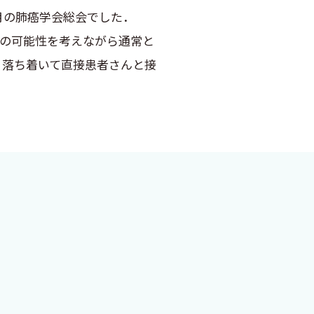
2月の肺癌学会総会でした．
9の可能性を考えながら通常と
，落ち着いて直接患者さんと接
くものではありません．初期研
認してもらいたいと考えまし
をわかりやすく解説していただ
．改めてお詫びを申し上げます
それぞれ執筆者の書きやすい方
ことで，先生方が実際に目の前
国から多くの医師が参加してくだ
たのを思い出します．この時の