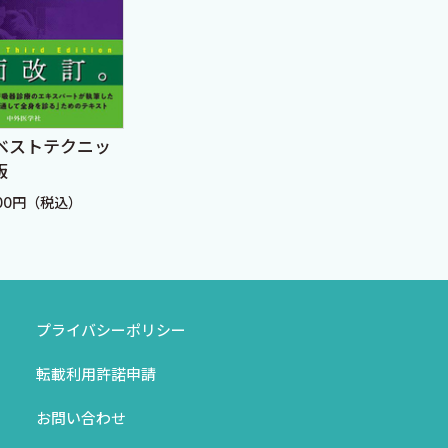
ベストテクニッ
ひとりで学べる 上肢X線
小児
版
写真の撮りかたと見かた
た，
200円（税込）
定価：6,050円（税込）
定価：
プライバシーポリシー
転載利用許諾申請
お問い合わせ