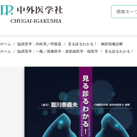
株式会社 中外医学社
検索キーワ
ホーム
臨床医学：内科系／呼吸器
見る診るわかる！ 胸部画像診断
ホーム
臨床医学：一般／画像医学・放射線医学・核医学
見る診るわかる！