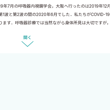
9年7月の呼吸器内視鏡学会，大阪へ行ったのは2019年1
と第2波の間の2020年6月でした．私たちがCOVID-1
ります．呼吸器診療では当然ながら身体所見は大切ですが
識した頃でした．ただ，画像診断能力は一朝一夕に身につ
開く
先生にも，この機会に画像診断と疾患の基本的な知識を確
施設の先生方に，具体的な症例を提示して，病態，診断，治療
的に無理をお願いできる先生ばかりになってしまいました
す．通常の書籍ですと内容に統一感がありますが，本書は
いと思い，お任せしました．できるだけ制約をしなかった
あり，COVID-19の第2波と第3波の間ということで，全
ことで，多くの先生方が直接討論できる喜びにあふれてい
ただければ幸いです．