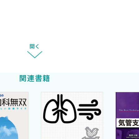
浅野浩一郎〕
〕
開く
〕
藤正大 西岡安彦〕
関連書籍
）〔穴吹和貴 横山彰仁〕