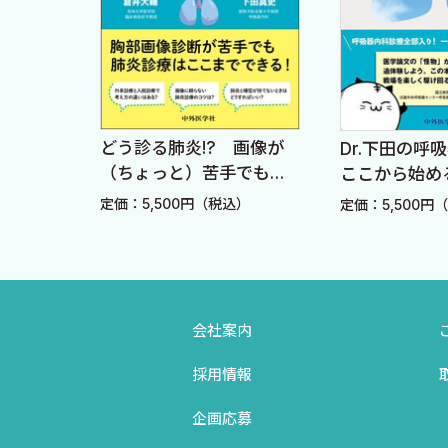
30 肺胞蛋白症（PAP）〔竹内奈緒子 新井 徹 井上義
31 びまん性汎細気管支炎（DPB）〔岩本博志 服部 登
32 COPD〔小賀 徹〕
33 気腫合併肺線維症（CPFE）〔仲村泰彦 岸 一馬〕
34 気胸〔丹保裕一 笠原寿郎〕
ュアル
どう診る肺炎!? 画像が
Dr.下田の呼吸
35 Bullaに接した肺癌〔中島和寿 長尾大志 礒部 威
（ちょっと）苦手でもで
ここから始め
きる診療術
療ライフ
36 特発性肺線維症（IPF）合併肺癌〔加藤元康 高橋和
込）
定価：5,500円（税込）
定価：5,500円
37 肺腺癌〔本田 健 関 順彦〕
38 浸潤性粘液産生性腺癌〔丹保裕一 笠原寿郎〕
39 肺扁平上皮癌〔副島研造〕
会社案内
40 肺大細胞癌〔市原英基 木浦勝行〕
41 肺小細胞癌〔滝口裕一〕
採用情報
42 転移性肺腫瘍〔滝口裕一〕
企画応募
43 悪性リンパ腫〔久保寿夫〕