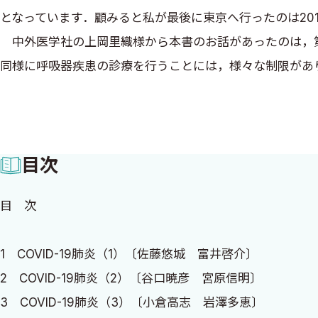
となっています．顧みると私が最後に東京へ行ったのは201
中外医学社の上岡里織様から本書のお話があったのは，第1波
同様に呼吸器疾患の診療を行うことには，様々な制限があ
することが難しくなり，改めて胸部画像診断の重要性を認
修医，内科専攻医，そして呼吸器疾患を専門にしていない
た．そこで，COVID-19診療に第一線で活躍する教育
目次
くようお願いしました．この未曾有の状況において，個人
とともに，素晴らしい内容にしていただき感謝しておりま
目 次
法（おそらくは各施設でのカンファレンスの進め方）が良
でお話をしてくださるような形になったと思います．
1 COVID-19肺炎（1）〔佐藤悠城 富井啓介〕
2020年11月には岡山で肺癌学会総会（木浦勝行会長）が
2 COVID-19肺炎（2）〔谷口暁彦 宮原信明〕
さいました．久しぶりの現地開催となった全国学会という
3 COVID-19肺炎（3）〔小倉高志 岩澤多恵〕
感激を『見る診るわかる！ 胸部画像診断』でも感じてい