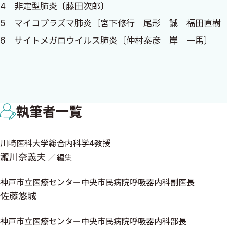
4 非定型肺炎〔藤田次郎〕
5 マイコプラズマ肺炎〔宮下修行 尾形 誠 福田直樹
2021年6月
6 サイトメガロウイルス肺炎〔仲村泰彦 岸 一馬〕
瀧川奈義夫
7 細菌性肺炎〔藤田次郎〕
8 市中肺炎〔石田 直〕
9 誤嚥性肺炎〔宮下修行 尾形 誠 福田直樹 矢村明
執筆者一覧
10 肺真菌症〔山崎 章〕
11 肺結核〔白井 亮〕
川崎医科大学総合内科学4教授
12 非結核性抗酸菌症〔小橋吉博〕
瀧川奈義夫
編集
13 薬剤性肺炎（1）〔本田 健 関 順彦〕
14 薬剤性肺炎（2）〔穴吹和貴 横山彰仁〕
神戸市立医療センター中央市民病院呼吸器内科副医長
15 薬剤性肺炎（3）〔石田 直〕
佐藤悠城
16 薬剤性肺炎（4）〔佐藤悠城 富井啓介〕
神戸市立医療センター中央市民病院呼吸器内科部長