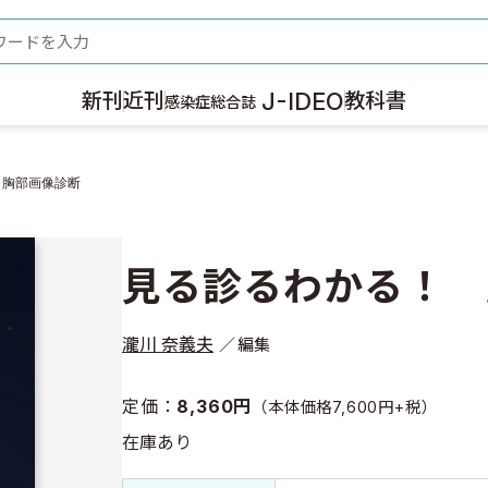
ード
J-IDEO
新刊
近刊
教科書
感染症総合誌
 胸部画像診断
見る診るわかる！ 
瀧川 奈義夫
編集
定価：
8,360円
（本体価格7,600円+税）
在庫あり