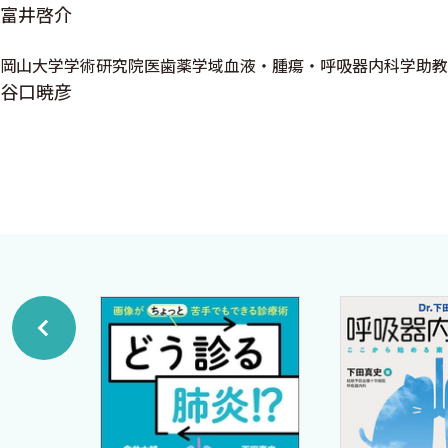
17 薬剤性肺炎・放射線肺炎〔齋藤好信 弦間昭彦〕
富井啓介
18 好酸球性肺炎〔石黒 卓 浅野浩一郎〕
岡山大学学術研究院医歯薬学域血液・腫瘍・呼吸器内科学助教
19 アレルギー性気管支肺アスペルギルス症（ABPA）〔
谷口暁彦
20 好酸球性多発血管炎性肉芽腫症（EGPA）〔山崎 章
21 過敏性肺臓炎〔加藤元康 高橋和久〕
22 膠原病肺〔竹内奈緒子 新井 徹 井上義一〕
23 非特異性間質性肺炎（NSIP）〔佐藤正大 西岡安彦
24 呼吸細気管支炎を伴う間質性肺疾患（RB-ILD）〔佐
25 閉塞性細気管支炎〔妹尾 賢 宮原信明〕
26 多発血管炎性肉芽腫症（GPA，Wegener肉芽腫症
27 サルコイドーシス〔原田美沙 松永和人〕
28 特発性器質化肺炎〔堀益 靖 服部 登〕
29 肺胞出血〔小山勝正 友田恒一〕