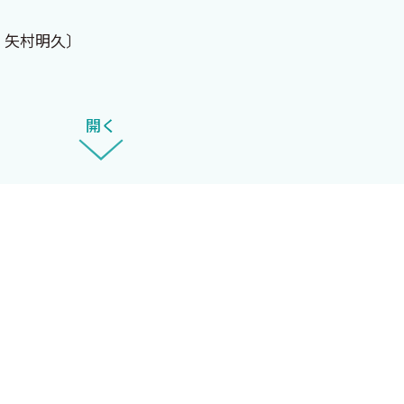
 矢村明久〕
開く
久〕