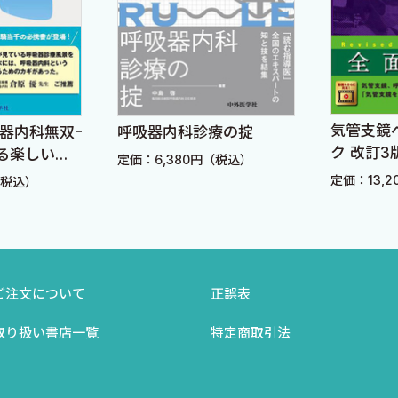
一〕
〕
気管支鏡
器内科無双――
呼吸器内科診療の掟
〕
ク 改訂3
る楽しい診
定価：6,380円（税込）
久〕
定価：13,
（税込）
ご注文について
正誤表
取り扱い書店一覧
特定商取引法