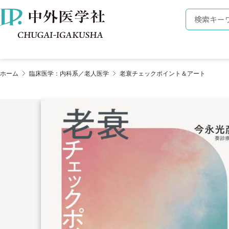
株式会社 中外医学社
検索キーワ
ホーム
臨床医学：内科系／老人医学
老衰チェックポイント＆アート