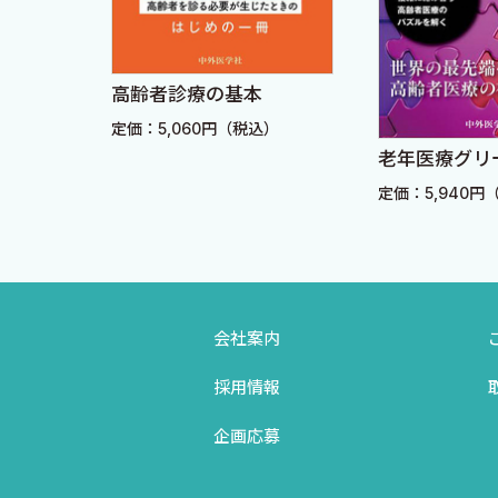
チェックポイント12 死亡診断を行う際にどのようなと
チェックポイント13 死亡診断書にどう書くか？
ART 5肺炎や認知症の合併，痰による窒息があったとき
の勘所
高齢者診療の基本
・サル
定価：5,060円（税込）
断
老衰診断・ケアのためのフローチャート
込）
老年医療グリ
定価：5,940円
会社案内
採用情報
企画応募