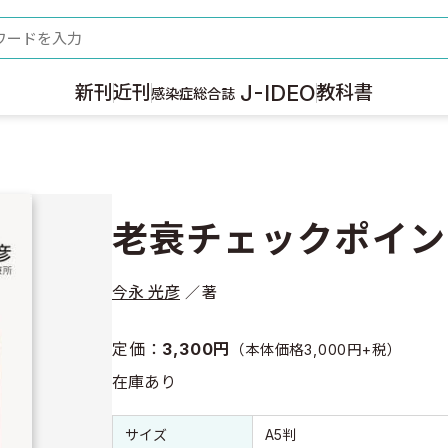
ード
J-IDEO
新刊
近刊
教科書
感染症総合誌
老衰チェックポイン
今永 光彦
著
定価：
3,300円
（本体価格3,000円+税）
在庫あり
書誌情報
書誌情報
サイズ
A5判