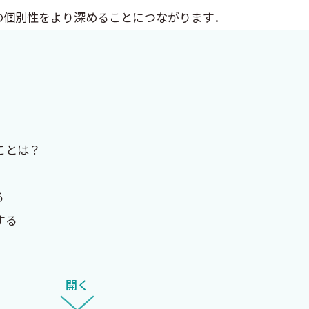
の個別性をより深めることにつながります．
ことは？
る
する
開く
ことに対してどのように感じているか？