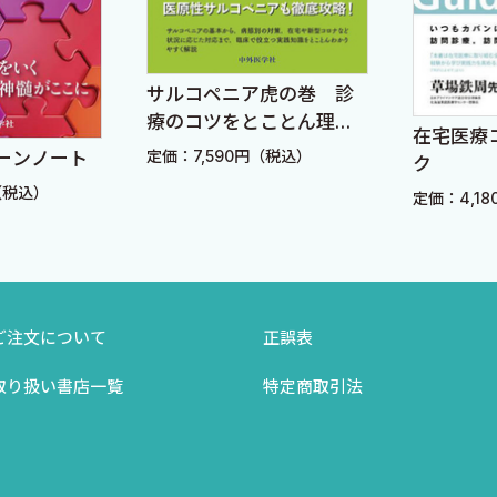
ころに気をつけるか？
に死亡診断書にどう書くか？
サルコペニア虎の巻 診
療のコツをとことん理解
在宅医療
する
定価：7,590円（税込）
ーンノート
ク
（税込）
定価：4,1
ご注文について
正誤表
取り扱い書店一覧
特定商取引法