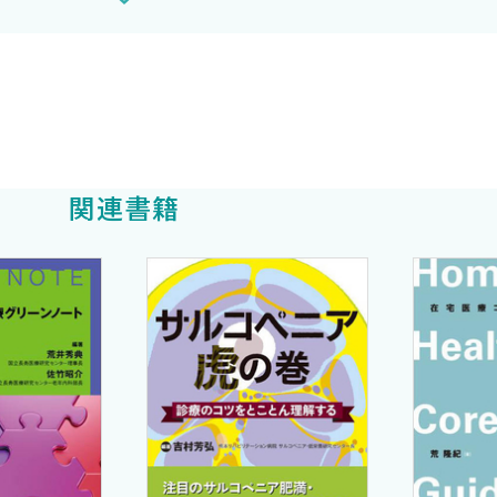
にどうするか？
にどのように意思決定を行うか？
ときにどうするか？
を行うか？
関連書籍
液をするか？
か？
とは？
対処していくか？