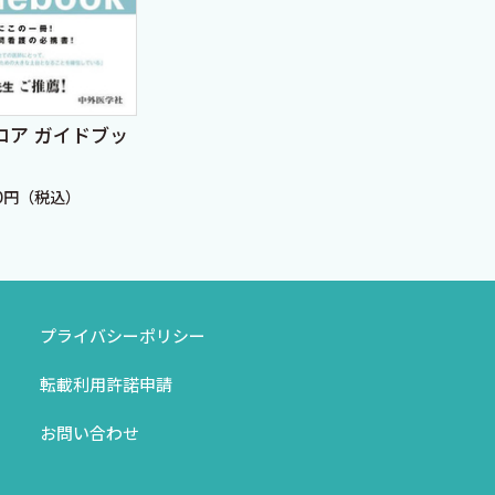
横断
現場の疑問に答える も
基礎
の忘れ診療Q&A
コア ガイドブッ
定価：
定価：4,180円（税込）
80円（税込）
プライバシーポリシー
転載利用許諾申請
お問い合わせ