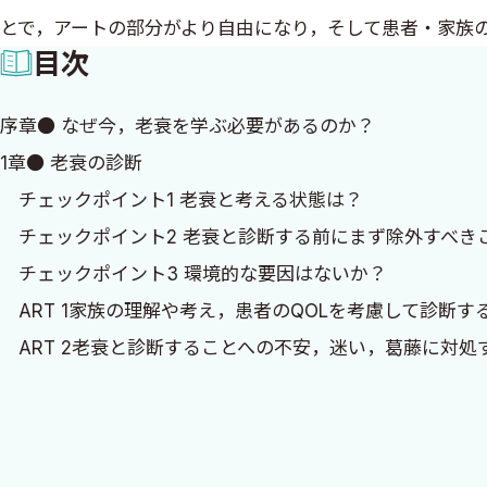
とで，アートの部分がより自由になり，そして患者・家族
目次
序章● なぜ今，老衰を学ぶ必要があるのか？
1章● 老衰の診断
チェックポイント1 老衰と考える状態は？
チェックポイント2 老衰と診断する前にまず除外すべき
チェックポイント3 環境的な要因はないか？
ART 1家族の理解や考え，患者のQOLを考慮して診断す
ART 2老衰と診断することへの不安，迷い，葛藤に対処
2章● 家族への対応
チェックポイント4 一般の人々は老衰で亡くなるという