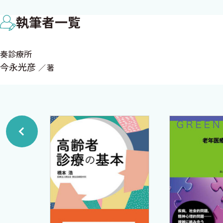
チェックポイント5 家族が老衰を受け入れられないとき
執筆者一覧
チェックポイント6 患者本人に意思決定能力がないとき
ART 3患者の（以前の）意向と家族の意向が一致しない
奏診療所
今永光彦
著
3章● どこまで治療を行うか？
チェックポイント7 食べられなくなったときに経管栄養
チェックポイント8 水分がとれなくなってきたときに輸
チェックポイント9 肺炎を起こしたときにどう対処する
ART4 脳卒中を起こしたときにどう対処するか？
4章● 老衰の看取り
チェックポイント10 老衰のエンドオブライフ期の症状
チェックポイント11 経口摂取量低下に対してどのように