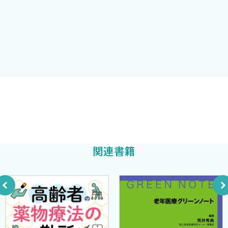
らかでもまとめてみたいと思いました．それが本書だというわけ
です．
第2章 症候
高齢者診療にとって重要だと思うことを中心に記載したつもり
主要な症候
ですが，まだまだ未完成な部分が多々あり，改訂の余地はあると思
主要検査データ
います．それでも，これから高齢者診療をはじめようと考えておら
栄養評価と栄養管理
れる先生方のお役に立てるものと信じています．本書は高齢者総
嚥下困難および嚥下機能の評価方法
合診療という立場で書いていますが，疾患ごとに高齢者を振り分
高齢者のサルコペニアとフレイルへの対策
ける総合老人内科という意味ではなく，高齢者を総合的に診療し
ようという立場を重視して書いています．したがって，本書の対象
医療法人恵生会 恵生会病院 内科
疾患編
読者は，研修医や内科，総合診療科の若手医師が主であり，加えて
橋本 浩
著
小児科医も対象に考えました．
第1章 循環器疾患
関連書籍
ただし，小児科と意外と関係がある高齢者の話もコラムを中心
心血管疾患の一次予防
に読み物として記載しています．案外お役にたつのではないかと
高齢者の血圧
考えている次第です．
高齢者高血圧治療の基本パターン
食後低血圧や起立性低血圧，神経調節性失神とその治療
2022年3月25日
虚血性心疾患の一次予防
橋本 浩
高齢者の心房細動