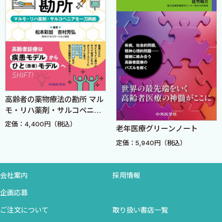
狭心症の管理
慢性心不全
血栓症とその治療
第2章 呼吸器疾患
慢性閉塞性肺疾患
気管支喘息
高齢者の薬物療法の勘所 マル
気管支拡張症・びまん性汎細気管支炎
モ・リハ薬剤・サルコペニア
間質性肺炎
を一刀両断
定価：4,400円（税込）
老年医療グリーンノート
特発性肺線維症の急性増悪と急性間質性肺炎
定価：5,940円（税込）
薬剤性肺障害
肺癌
悪性胸膜中皮腫
会社案内
採用情報
胸腺腫・胸腺癌
企画応募
サルコイドーシス
ご注文について
取り扱い書店一覧
塵肺