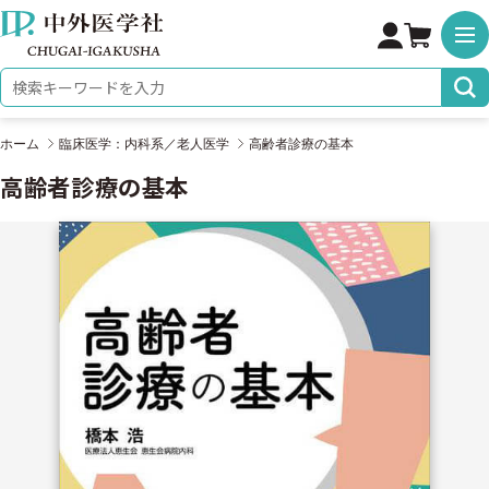
株式会社 中外医学社
検索キーワード
ホーム
臨床医学：内科系／老人医学
高齢者診療の基本
高齢者診療の基本