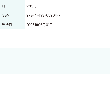
頁
228頁
ISBN
978-4-498-05904-7
発行日
2005年06月01日
さまざまなデータを踏まえ，各種検査における高齢者の基準値と
その特徴，解釈のポイントなどを実践的に解説．
目 次
I．基礎