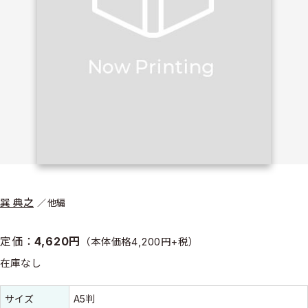
巽 典之
他編
定価：
4,620円
（本体価格4,200円+税）
在庫なし
書誌情報
書誌情報
サイズ
A5判