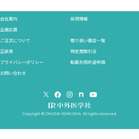
B．耐糖能 ＜植村和正，井口昭久＞
1．糖尿病の診断基準の歴史的変遷
会社案内
採用情報
2．基準値設定における「年齢」の考慮
企画応募
3．新しい糖尿病の診断基準
ご注文について
取り扱い書店一覧
4．加齢に伴う耐糖能低下の機序
5．加齢に伴う耐糖能低下の疾患としての意義
正誤表
特定商取引法
6．高齢者糖尿病のコントロール基準
プライバシーポリシー
転載利用許諾申請
7．その他の糖代謝指標に対する加齢の影響
お問い合わせ
C-1．酵素の年齢変化と加齢変化 ＜片山善章＞
1．酵素活性の年齢変化と高齢者基準値
2．年齢変化
3．高齢者の基準値と加齢による変動
4．高齢者基準値の問題点
Copyright © CHUGAI-IGAKUSHA. All rights reserved.
5．まとめ
C-2．高齢者酵素値の変動とその解釈 ＜巽 典之，近藤
弘＞