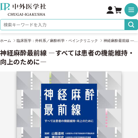
株式会社 中外医学社
検索キーワード
ホーム
臨床医学：外科系／麻酔科学・ペインクリニック
神経麻酔最前線 ―すべては患者の機能維持・向上のために―
神経麻酔最前線 ―すべては患者の機能維持・
向上のために―