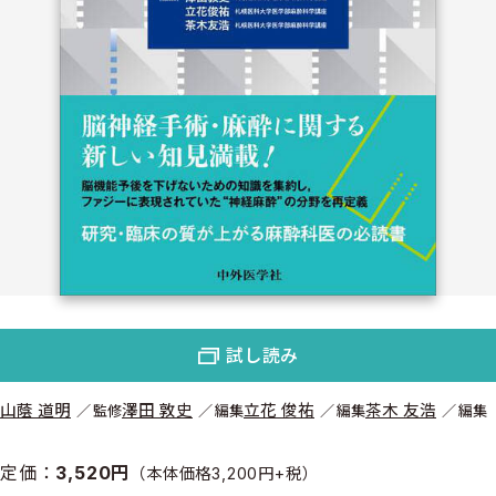
試し読み
山蔭 道明
澤田 敦史
立花 俊祐
茶木 友浩
監修
編集
編集
編集
定価：
3,520円
（本体価格3,200円+税）