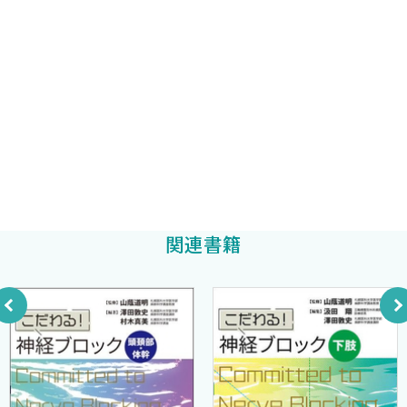
3 プロポフォール〈賀来隆治〉
当上岡氏には改めてお礼を申し上げたい．
1．プロポフォールは神経麻酔において中心的な役割を担っ
札幌医科大学医学部麻酔科学
立花俊祐
ている
編集
コロナ禍の終息を祈って
2．神経麻酔においてPONVに対し抑制作用を持つプロポフ
2021年5月吉日
札幌医科大学医学部麻酔科学
ォールは有用である
札幌医科大学医学部麻酔科学講座教授
茶木友浩
編集
3．プロポフォールは頭蓋内圧を下げ脳灌流圧を保ち，脳保
山 蔭 道 明
護的に作用する
4．プロポフォールは神経学的モニタリングの信号振幅に大
きな影響を与えない
5．プロポフォールの特徴は覚醒下開頭手術の麻酔管理にも
関連書籍
適している
4 術後脳機能（せん妄）とデクスメデトミジン〈白水和宏
山浦 健〉
1．特徴
2．薬物動態
3．せん妄予防効果