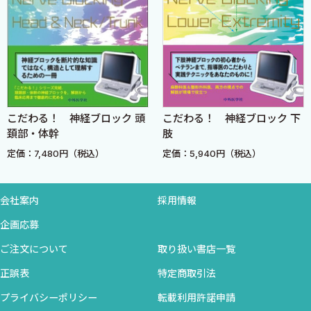
4．DEXのせん妄に対する有効性の機序
5．小児への作用
［COLUMN 2］デクスメデトミジンはどうして有用か？〈澤
田敦史〉
1．術後せん妄および術後認知機能低下に関する有用性
こだわる！ 神経ブロック 頭
こだわる！ 神経ブロック 下
2．神経ブロックに関する有用性
頚部・体幹
肢
3．中枢神経における神経保護作用
定価：7,480円（税込）
定価：5,940円（税込）
4．デクスメデトミジンの有害作用
5 ベンゾジアゼピン系薬物〈増井健一〉
会社案内
採用情報
1．ベンゾジアゼピン系薬物は小児の覚醒時せん妄を改善す
企画応募
るか？
ご注文について
取り扱い書店一覧
2．小児患者における手術室退室後短期間の術後せん妄，術
後認知機能障害，退院後行動変化
正誤表
特定商取引法
3．高齢者の術後せん妄とベンゾジアゼピン
プライバシーポリシー
転載利用許諾申請
4．高齢者の術後認知機能障害とベンゾジアゼピン