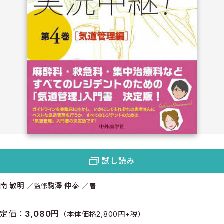
試し読み
南 敏明
駒澤 伸泰
監修
著
定価：
3,080円
（本体価格2,800円+税）