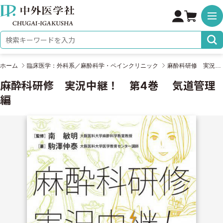
株式会社 中外医学社
検索キーワード
ホーム
臨床医学：外科系／麻酔科学・ペインクリニック
麻酔科研修 実況中継！ 第4巻 気道管理編
麻酔科研修 実況中継！ 第4巻 気道管理
編