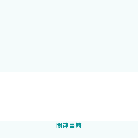
南 敏明
1 麻酔科的気道確保の考え方を理解しよう
何故，気道管理が大切なのか？
麻酔科医として気道管理の侵襲と循環への影響を意識しよう
麻酔科医として気道保護を意識しよう
2 ASA-DAMを理解しよう
米国麻酔学会のさまざまなガイドライン
ASA-DAMガイドライン
ASA-DAMの気道管理困難の定義と対応
ASA-DAMアルゴリズム
南 敏明
監修
ASA-DAMの推奨する気道管理戦略
抜管時の注意点とフォローアップの重要性
駒澤伸泰
著
ASA-DAMアルゴリズム図解の詳細
ASA-DAM推奨点のまとめ
関連書籍