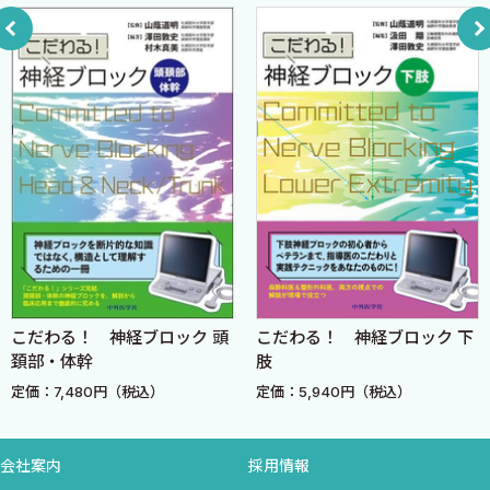
3 JSA-AMAアルゴリズムを理解しよう
日本麻酔科学会気道管理アルゴリズム（JSA-AMA）
JSA-AMAの換気による分類 V1-V3
日本麻酔科学会気道管理アルゴリズム（JSA-AMA）の考え方
ASA-DAMとJSA-AMAの違い
日常からのシミュレーション訓練と環境整備の必要性
輪状甲状膜穿刺の訓練をシミュレーターで訓練する
4 術前気道評価法を習得しよう
麻酔科医として術前気道評価を身に着けよう
気道管理困難の予測の基本
下顎の大きさが気道管理のポイント
こだわる！ 神経ブロック 頭
こだわる！ 神経ブロック 下
自分なりの気道評価方法を確立しよう
頚部・体幹
肢
誤嚥リスクも評価して気道管理計画を立てよう
定価：7,480円（税込）
定価：5,940円（税込）
気道管理困難を引き起こす疾患や病態を理解しよう
予期せぬ換気困難・挿管困難への対応を万全に
会社案内
採用情報