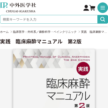
株式会社 中外医学社
検索キーワード
ホーム
臨床医学：外科系／麻酔科学・ペインクリニック
実践 臨床麻酔マニュアル 第2版
実践 臨床麻酔マニュアル 第2版