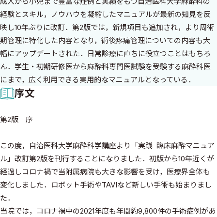
成人から小児まで豊富な症例と実績をもつ自治医科大学麻酔科の
経験とスキル，ノウハウを凝縮したマニュアルが最新の知見を反
映し10年ぶりに改訂．第2版では，新規項目も追加され，より周術
期管理に特化した内容となり，術後疼痛管理についての内容も大
幅にアップデートされた．日常診療に直ちに役立つことはもちろ
ん．学生・初期研修医から麻酔科専門医試験を受験する麻酔科医
にまで，広く利用できる実用的なマニュアルとなっている．
序文
第2版 序
この度，自治医科大学麻酔科学講座より「実践 臨床麻酔マニュア
ル」改訂第2版を刊行することになりました．初版から10年近くが
経過しコロナ禍で当附属病院も大きな影響を受け，医療界全体も
変化しました．ロボット手術やTAVIなど新しい手術も始まりまし
た．
当院では，コロナ禍中の2021年度も年間約9,800件の手術症例があ