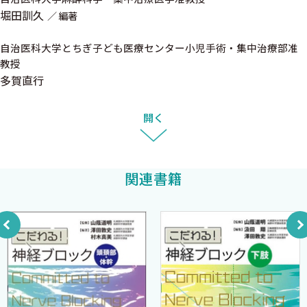
堀田訓久
5．腎臓＜山田希生＞
編著
6．内分泌＜島田宣弘＞
自治医科大学とちぎ子ども医療センター小児手術・集中治療部准
7．血液・凝固＜方山加奈＞
教授
8．小児＜竹内 護＞
多賀直行
9．高齢者＜五十嵐 孝＞
開く
Chapter 4 術前管理薬＜平 幸輝＞
Chapter 5 麻酔器とモニター
関連書籍
1．麻酔器＜須藤智幸＞
2．循環モニター＜佐藤正章＞
3．呼吸モニター＜佐藤正章＞
4．中枢神経系モニター＜篠原貴子＞
5．筋弛緩モニター＜須藤智幸＞
6．運動誘発電位（脊髄モニタリング）＜平 幸輝＞