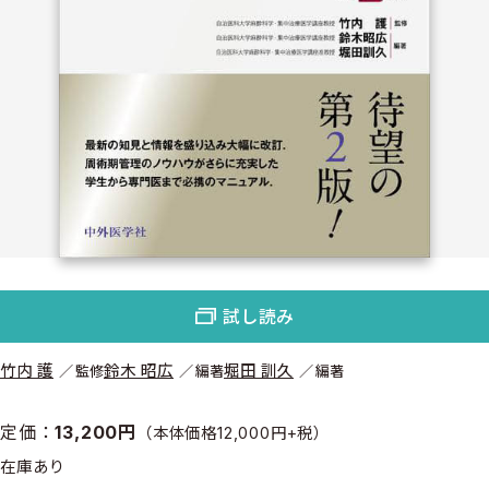
試し読み
竹内 護
鈴木 昭広
堀田 訓久
監修
編著
編著
定価：
13,200円
（本体価格12,000円+税）
在庫あり