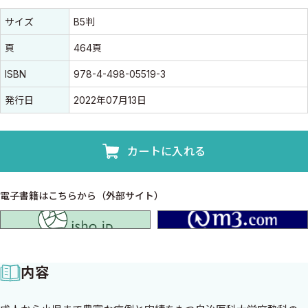
書誌情報
書誌情報
サイズ
B5判
頁
464頁
ISBN
978-4-498-05519-3
発行日
2022年07月13日
カートに入れる
電子書籍はこちらから（外部サイト）
isho.jp
内容