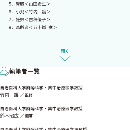
5．腎臓＜山田希生＞
専門医まで，広く利用できることを目標としました．皆さまの臨
6．小児＜竹内 護＞
床麻酔科学の一助となることを願っております．
7．妊婦＜吉積優子＞
8．高齢者＜五十嵐 孝＞
令和4年5月7日
自治医科大学麻酔科学・集中治療医学講座主任教授
Chapter 2 麻酔薬の薬理
竹内 護
1．吸入麻酔薬＜平 幸輝＞
開く
2．静脈麻酔薬＜久野村仁嗣，平 幸輝＞
3．オピオイド＜平 幸輝＞
執筆者一覧
4．筋弛緩薬＜堀田訓久＞
5．局所麻酔薬＜五十嵐 孝＞
自治医科大学麻酔科学・集中治療医学教授
竹内 護
監修
Chapter 3 術前評価
1．呼吸器＜多賀直行＞
自治医科大学麻酔科学・集中治療医学教授
2．循環器＜門崎 衛＞
鈴木昭広
編著
3．脳神経＜原 鉄人＞
4．肝臓＜佐藤正章＞
自治医科大学麻酔科学・集中治療医学准教授