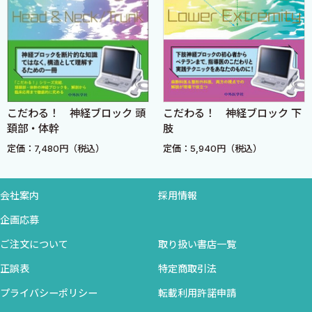
Chapter 6 輸血＜小川 薫＞
Chapter 7 気道確保＜鈴木昭広＞
Chapter 8 区域麻酔の手技
1．脊髄くも膜下麻酔＜島田宣弘＞
こだわる！ 神経ブロック 頭
こだわる！ 神経ブロック 下
2．硬膜外麻酔＜島田宣弘＞
頚部・体幹
肢
3．末梢神経ブロック＜堀田訓久＞
定価：7,480円（税込）
定価：5,940円（税込）
Chapter 9 各科手術の麻酔
1．脳神経外科
会社案内
採用情報
2．心臓外科手術
企画応募
3．呼吸器外科手術
ご注文について
取り扱い書店一覧
4．消化器外科手術
正誤表
特定商取引法
5．産科手術＜吉積優子＞
6．泌尿器科手術
プライバシーポリシー
転載利用許諾申請
7．整形外科手術