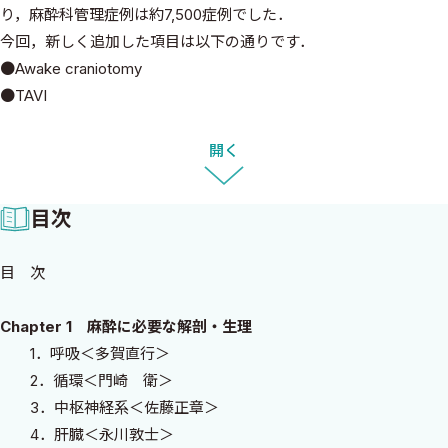
り，麻酔科管理症例は約7,500症例でした．
今回，新しく追加した項目は以下の通りです．
●Awake craniotomy
●TAVI
●Pacing PAカテ
●除細動器
開く
●肥満手術
●ロボット手術
目次
●術後認知機能障害
●アナフィラキシー
目 次
●歯牙損傷
最近の話題を加えつつ，全体のページ数を増やさずに，より周術期
Chapter 1 麻酔に必要な解剖・生理
管理に特化した内容になりました．周術期担当教授の鈴木昭広先
1．呼吸＜多賀直行＞
生を始めとする新たな執筆者が加わり，術後疼痛管理チームの内
2．循環＜門崎 衛＞
容もアップデートしています．
3．中枢神経系＜佐藤正章＞
本書を学生講義の教科書として採用してくださる施設もあり，大
4．肝臓＜永川敦士＞
変ありがたく思っております．今回も学生・初期研修医から麻酔科