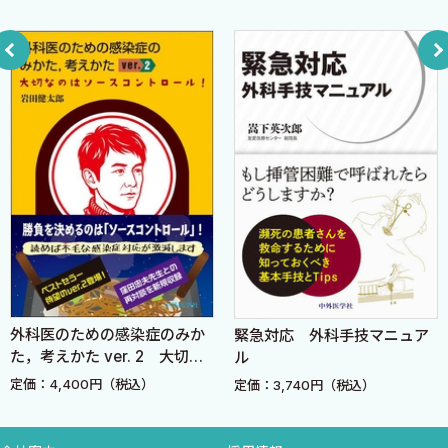
Step 12 縦の場合の基本
Step 13 縦の場合のねじれのとり方
Ch. 6 片手結び
Step 14 片手結び
Ch. 7 ケリー鉗子を用いた結紮
Step 15 ケリー鉗子の操作
Step 16 ケリー鉗子を用いた結紮
Ch. 8 鑷子，持針器の操作
Step 17 鑷子の持ち方
外科医のための感染症のみか
緊急対応 外科手技マニュア
Step 18 持針器の持ち方
た，考えかた ver. 2 大切な
ル
Step 19 持針器の動かし方
のはソースコントロール！
定価：4,400円（税込）
定価：3,740円（税込）
Ch. 9 運針の仕方