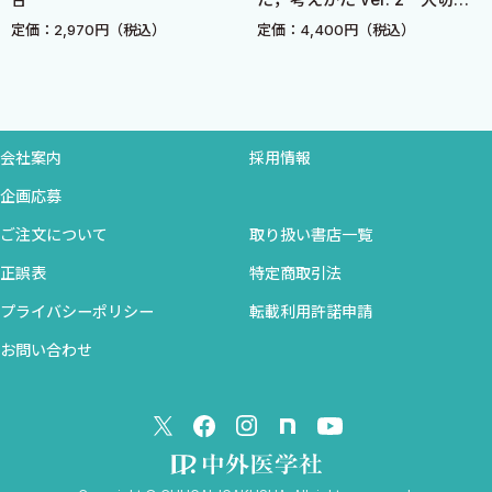
消化管出血時に外科医にできること・できないことを知っていま
のはソースコントロール！
定価：2,970円（税込）
定価：4,400円（税込）
すか？
消化管出血の外科手技
吐血で内視鏡的止血が不可能な場合
大量出血時，救命のためには外傷治療の応用を行う
会社案内
採用情報
大動脈十二指腸瘻，腹部大動脈瘤気管支瘻
企画応募
下血で内視鏡的止血が不可能な場合
小腸出血ショック症例の提示
ご注文について
取り扱い書店一覧
下血の原因が視診でわかる？
正誤表
特定商取引法
プライバシーポリシー
転載利用許諾申請
Section 6
緊急開腹の適応を知っていますか？
お問い合わせ
緊急開腹手術の適応とヘルニアの緊急
汎発性腹膜炎
抗がん剤治療中の腹痛─大腸多発穿孔
腹腔内遊離ガス（free air）を認めた場合