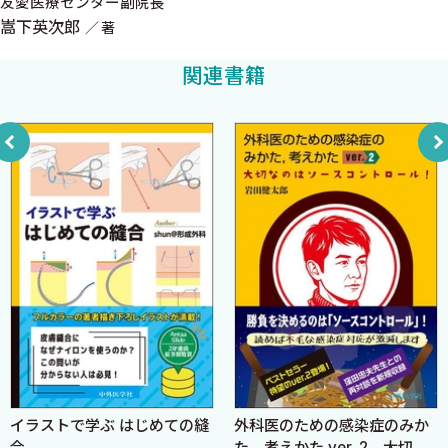
友愛医療センター副院長
再膨張性肺水腫
嵩下英次郎
著
抜去時の工夫
関連書籍
Section 3
心タンポナーデの緊急時に呼ばれたら何ができますか？
Circulation（C の異常時）の緊急手技
剣状突起下心囊開窓術
トラブルシューティング
Section 4
緊急開胸の適応を知っていますか？
緊急開胸の適応と手技，大動脈クランプ手技
開胸の基本手技
大動脈クランプ法
緊急開胸の適応—手術までの救命処置
イラストで学ぶ はじめての縫
外科医のための感染症のみか
Section 5
合
た，考えかた ver. 2 大切な