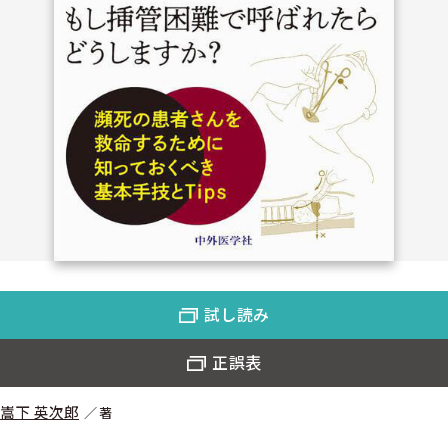
試し読み
正誤表
嵩下 英次郎
著