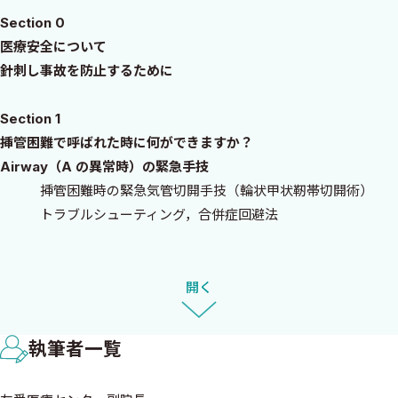
Section 0
医療安全について
針刺し事故を防止するために
Section 1
挿管困難で呼ばれた時に何ができますか？
Airway（A の異常時）の緊急手技
挿管困難時の緊急気管切開手技（輪状甲状靭帯切開術）
トラブルシューティング，合併症回避法
Section 2
胸腔チューブ挿入が必要な時に安全な手技ができますか？
開く
Breathing（B の異常時）の緊急手技
胸腔チューブ挿入手技による死亡事故が発生している
執筆者一覧
胸腔チューブ挿入手技
アスピレーションキットの安全な挿入手技