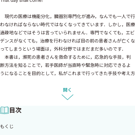
That day shall come!
現代の医療は機能分化，臓器別専門化が進み，なんでも一人で行
わなければならない時代ではなくなってきています．しかし，医療
過疎地などではそうは言っていられません．専門でなくても，エビ
デンスがなくても，治療を行わなければ目の前の患者さんが亡くな
ってしまうという場面は，外科分野ではまだまだ多いのです．
本書は，瀕死の患者さんを救命するために，応急的な手技，判
断方法を知ることで，若手医師が当直時や緊急時に対応できるよ
うになることを目的として，私がこれまで行ってきた手技や考え方
をイラストを多用してまとめたものです．当直時など誰にも聞けな
い時の助けとして，外科系医師・内科系医師のいずれにとっても役
開く
立つ書となれば幸いです．
目次
2023 年春
嵩下英次郎
もくじ