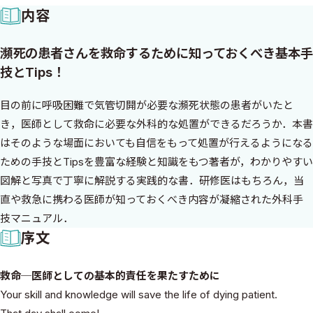
内容
瀕死の患者さんを救命するために知っておくべき基本手
技とTips！
目の前に呼吸困難で気管切開が必要な瀕死状態の患者がいたと
き，医師として救命に必要な外科的な処置ができるだろうか．本書
はそのような場面においても自信をもって処置が行えるようになる
ための手技とTipsを豊富な経験と知識をもつ著者が，わかりやすい
図解と写真で丁寧に解説する実践的な書．研修医はもちろん，当
直や救急に携わる医師が知っておくべき内容が凝縮された外科手
技マニュアル．
序文
救命─医師としての基本的責任を果たすために
Your skill and knowledge will save the life of dying patient.