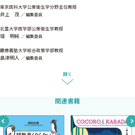
7．精神疾患と脳の機能
東京医科大学公衆衛生学分野主任教授
（b）行動の神経内分泌学（摂食などに関する内分泌ホルモンな
井上 茂
編集委員
ど）〈改元 香 勝浦五郎 乾 明夫〉
1．神経内分泌学
北里大学医学部公衆衛生学教授
2．神経内分泌学と摂食行動
堤 明純
編集委員
3．視床下部と報酬系の相互作用
慶應義塾大学総合政策学部教授
4．摂食を調節する薬剤
島津明人
編集委員
5．今後の展望
（c）行動の薬理学〈蜂須 貢〉
開く
1．一般行動観察法
2．抑うつ様行動の評価法
3．不安関連行動の評価法
関連書籍
（d）行動と遺伝（エピジェネティクス）〈武田弘志 宮川和
也 辻 稔〉
1．エピジェネティクスとは
2．うつ病とエピジェネティクス
3．統合失調症とエピジェネティクス