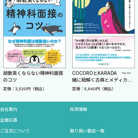
4．Rett 症候群とエピジェネティクス
5．ストレスレジリエンスにおけるエピジェネティクス制御
の可能性
【3】行動の心理学的理解
（a）認知の情報処理〈岩永 誠〉
1．人の認知情報処理
2．不安と抑うつにおける認知情報処理
（b）行動と性格〈井澤修平〉
胡散臭くならない精神科面接
COCOROとKARADA 〜一
のコツ
緒に紐解く古典とメディカル
1．行動医学における行動と性格
ミステリー〜
定価：3,520円（税込）
定価：5,940円（税込）
2．タイプA 行動パターン
3．怒り・敵意
4．がん関連性格
会社案内
採用情報
5．タイプD パーソナリティ
企画応募
6．アレキシサイミア
ご注文について
取り扱い書店一覧
（c）行動とライフサイクル〈中尾睦宏〉