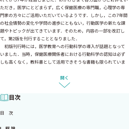
ただき，医学にとどまらず，広く保健医療の専門職，心理学の専
門家の方々にご活用いただいているようです．しかし，この7年間
の社会情勢の変化や学問の進歩にともない，行動医学の新たな課
題やトピックが出てきています．そのため，内容の一部を改訂し
て，第2版を刊行することとなりました．
初版刊行時には，医学教育への行動科学の導入が話題となって
いました．当時，保健医療関係者における行動科学の認知は必ず
しも高くなく，教科書として活用できそうな書籍も限られていま
した．これらの状況に対応して，日本行動医学会として標準的な
行動科学のカリキュラムを提案し，本テキストの刊行に至りまし
開く
た．
第2版は初版をベースにして，各項目の記述を見直し，さらに
目次
は，この間の学問の進歩に照らして，教科書に加えるべき新しい
項目を追加いたしました．新項目としては，第三世代の認知行動
目 次
療法，遺伝カウンセリング，デジタルヘルスなどが含まれていま
す．内容のアップデートにご協力くださった著者の先生方，新た
I．総 論