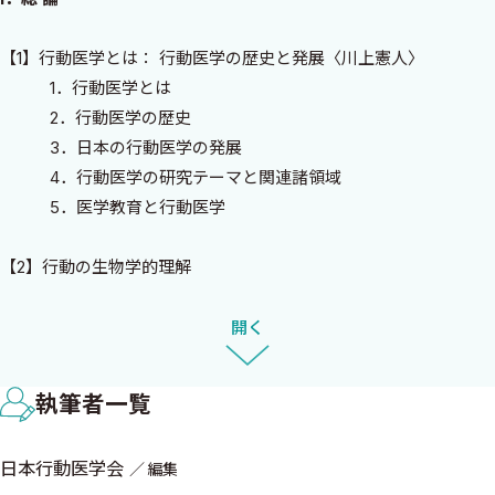
なトピックのご執筆をいただいた先生方には深く感謝申し上げま
す．
【1】行動医学とは： 行動医学の歴史と発展〈川上憲人〉
初版の序文にもありました通り，本書は「行動医学」のすべてが
1．行動医学とは
わかる初学者向けの入門書として執筆されています．医師，看護
2．行動医学の歴史
師，保健師，栄養士，理学療法士をはじめとした保健医療にかか
3．日本の行動医学の発展
わる専門家や，公認心理師，臨床心理士等の心理学の専門家の
4．行動医学の研究テーマと関連諸領域
方々などの教育テキストとして，あるいは臨床や公衆衛生等の実
5．医学教育と行動医学
践の場におけるマニュアルとしてご活用いただけたら幸いです．本
書が日本の行動医学・行動科学の普及・発展に貢献し，保健医療
【2】行動の生物学的理解
の進歩に役立つことを祈念しております．
（a）行動と脳〈大平英樹〉
1．行動を支える脳の構造と機能
開く
令和5年1月吉日
2．感情を起動する扁桃体
日本行動医学会理事長 編集委員代表
3．感情と身体反応
井上 茂
執筆者一覧
4．報酬を追求する線条体
5．前頭前皮質の制御機能
日本行動医学会
編集
6．目標志向行動と習慣行動