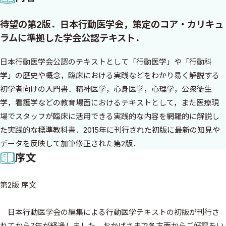
待望の第2版．日本行動医学会，策定のコア・カリキュ
ラムに準拠した学会公認テキスト．
日本行動医学会公認のテキストとして「行動医学」や「行動科
学」の歴史や概念，臨床における実践などをわかり易く解説する
初学者向けの入門書．精神医学，心身医学，心理学，公衆衛生
学，看護学などの教育場面におけるテキストとして，また医療現
場でスタッフが臨床に活用できる実践的な内容を網羅的に解説し
た実践的な標準教科書．2015年に刊行された初版に最新の知見や
データを反映して加筆修正された第2版．
序文
第2版 序文
日本行動医学会の編集による行動医学テキストの初版が刊行さ
れてから7年が経過しました．おかげさまで各方面からご好評をい