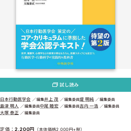
試し読み
日本行動医学会
井上 茂
堤 明純
編集
編集委員
編集委員
島津 明人
中尾 睦宏
吉内 一浩
編集委員
編集委員
編集委員
大塚 泰正
編集委員
定価：
2,200円
（本体価格2,000円+税）