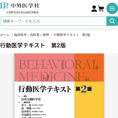
株式会社 中外医学社
検索キーワード
ホーム
臨床医学：内科系／精神
行動医学テキスト 第2版
行動医学テキスト 第2版