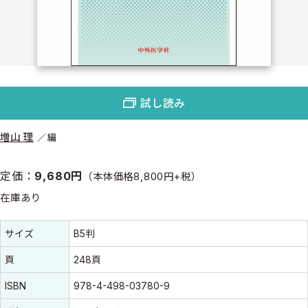
試し読み
増山 理
編
定価：
9,680円
（本体価格8,800円+税）
在庫あり
書誌情報
書誌情報
サイズ
B5判
頁
248頁
ISBN
978-4-498-03780-9