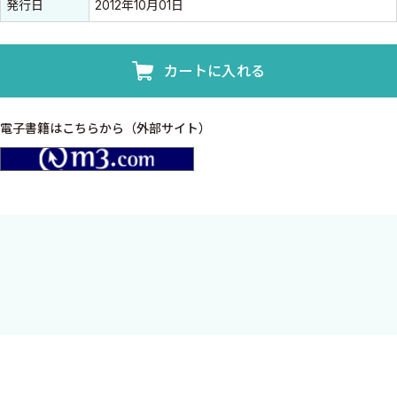
発行日
2012年10月01日
カートに入れる
電子書籍はこちらから（外部サイト）
m3.com
心エコーの読影について，系統的に学習するための100ステップを
まとめたテキスト．様々なケースの症例を，数多くのエコー写真
を使いわかりやく解説した．
序