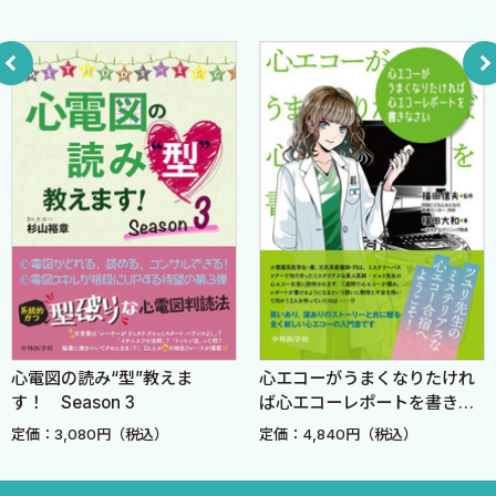
STEP 39 大動脈弁狭窄症 〈正木 充〉
STEP 40, 41 大動脈弁狭窄症の重症度評価
STEP 42 低流速の重症大動脈弁狭窄症
STEP 43, 44 大動脈弁閉鎖不全症 〈金子明弘，川合宏哉〉
STEP 45 二尖大動脈弁
STEP 46 僧帽弁狭窄症 〈馬原啓太郎，渡辺弘之〉
STEP 47 PTMC適応をみる項目は?
STEP 48 僧帽弁閉鎖不全症 〈中坊亜由美〉
STEP 49 機能性僧帽弁逆流
STEP 50 僧帽弁閉鎖不全症の定量評価
STEP 51〜54 僧帽弁逸脱症 〈林田晃寛〉
STEP 55, 56 人工弁機能不全 〈柴山謙太郎，渡辺弘之〉
心電図の読み“型”教えま
心エコーがうまくなりたけれ
す！ Season 3
ば心エコーレポートを書きな
5．心筋疾患
さい
定価：3,080円（税込）
定価：4,840円（税込）
STEP 57 肥大型心筋症 〈谷 知子〉
STEP 58 閉塞性肥大型心筋症