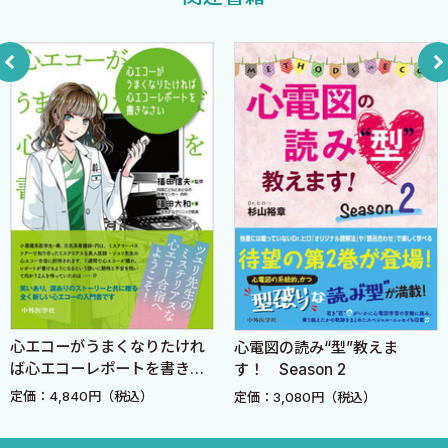
CHAPTER8 本物？ニセモノ？ 下壁誘導Ｑ波を見切るエクセレ
り上げたかった内容です．
ントな方法
循環器医をしている方には共感いただけると思いますが，“循環器
CHAPTER9 QRS波の“向き”でわかる脚ブロック〜わかるとカン
コンサルト”の一定数をなす「術前評価」についてです．心臓・血
タン！ 束枝ブロック診断〜
管外科を除く外科系診療科における待機的な手術に際しての術前
Column3 ついに承認！Apple Watch心電図アプリ
検査はどこまで必要なのでしょう？
CHAPTER10 高電位の基準，いくつ知ってる？〜ライオン・男
日本では，とかく“術前リスク評価”の名の下に血液検査，胸部X線
女・エステがキーワード〜
や呼吸機能検査，そして心電図，さらには心エコーや下肢静脈エ
CHAPTER11 “ポイント”で考える左室肥大〜“合わせ技”的な総合
コーまで…非常に多くなされます．
判断をせよ〜
どこまでやるのかは当該診療科や主治医の意向にもよりますが，普
CHAPTER12 “期末テスト”的おさらい心電図ドリル
段から“やりすぎ”ではないかと思う場面もあります．
解答と解説
なかでも心電図は必ずと言っていいほどなされ，何らかの所見が
あったら循環器コンサルトというケースが多いです．そんなとき
索引
に，どんな所見を問題視し，場合によっては当初の手術より優先し
心エコーがうまくなりたけれ
心電図の読み“型”教えま
ば心エコーレポートを書きな
す！ Season 2
て心臓の精査・加療を行うべきかを判断するにはブレない姿勢が
さい
大切です．術前心電図の意義をあらためて考え（Ch.2），結果的
定価：4,840円（税込）
定価：3,080円（税込）
に，循環器（または内科医）が術前介入すべき状況は少ないことを