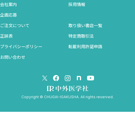
知ってください．非心臓手術における心電図のとらえ方に関して
会社案内
採用情報
考えるキッカケになればいいと思います．
企画応募
また，各種リスクに応じた対処法を学びましょう（Ch.3）．術前
に検査する「妥当性」とともに，「緊急性」を考慮しながら心電
ご注文について
取り扱い書店一覧
図を眺められれば，今まで“退屈”と思っていた術前評価に一定の興
正誤表
特定商取引法
味が湧くのではないかと思います．なかでも登場した
プライバシーポリシー
転載利用許諾申請
RCRI（Revised Cardiac Risk Index）や“active cardiac
お問い合わせ
condition”の考え方も参考になるんではないでしょうか．
Ch.4は認知症治療薬の投与前に心精査が必要とされた症例を取り
上げました．自動診断や他者の判読だけで満足せず，常に自身の
目で波形を一つ一つ読んでいくことの重要性を説いています．昔の
心電図と比較したり，右前胸部（V1〜V3）誘導のR波が増高してゆ
Copyright © CHUGAI-IGAKUSHA. All rights reserved.
く様子に着目したりと，次のCh.5で扱うQ波の考え方の伏線となる
ような解説にもなっています．きっと心電図の奥深さを体験するこ
とになるでしょう．
Ch.5〜Ch.8は，「異常Q波」について扱っています．実は，この
Season 3では，QRS波のチェックをメイン・イベントとして扱っ