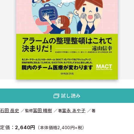
試し読み
石田 岳史
冨田 晴樹
富永 あや子
監修
著
著
定価：
2,640円
（本体価格2,400円+税）