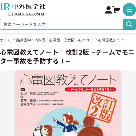
株式会社 中外医学社
検索キーワード
ホーム
臨床医学：内科系／心電図・心音図・心エコー
心電図教えてノート 改訂2版 −チームでモニター事故を予防する！−
心電図教えてノート 改訂2版 −チームでモニ
ター事故を予防する！−