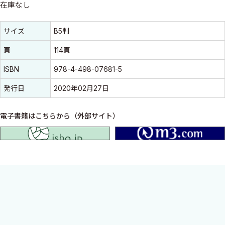
在庫なし
書誌情報
書誌情報
サイズ
B5判
頁
114頁
ISBN
978-4-498-07681-5
発行日
2020年02月27日
電子書籍はこちらから（外部サイト）
isho.jp
スタッフステーションでなり続ける心電図モニターのアラームに
対して，聞こえない振りをした経験はないだろうか．本書は，そん