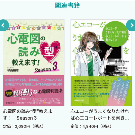
労しました。いや、現在もアレルギーと戦っています。それゆえに
関連書籍
1-4．無脈性電気活動（PEA）
わからない人の“つぼ”を共感できると考えています。私達も臨床現
2 洞調律（サイナスリズム〔SR〕）
場で働く看護師、臨床工学技士でありますので、「どうすれば心
3 洞性頻脈
電図の苦手意識を取り除けるのか？」「どうすれば有効な心電図
4 心室期外収縮（PVC）
モニター管理ができるのか？」をみなさんの目線でアドバイスで
5 心房期外収縮（PAC）
きると考えております。
6 非伝導性心房期外収縮（blocked PAC）
この「心電図教えてノート」は、看護師がわからなかった波形を
7 心室内変行伝導
所定の用紙に貼り、それに対して回答するという運用をしている
8 多源性心房頻拍（MAT）
ノートを元にしています。使用されている波形は、実際に当院の
9 心房細動（AF）
「心電図教えてノート」に質問があったものです。波形の解説は筆
10 心房粗動（AFL）
者自身が心電図波形を理解するのに苦労していた時のことをイメ
11 発作性上室頻拍（PSVT）
ージして、「どういう説明なら理解しやすいだろう。」ということ
12 洞不全症候群（SSS）
を考えて回答したものになっています。また、安全な心電図モニタ
12-1．洞性徐脈
ー管理を院内で統一するためにはどのようなアプローチをするこ
心電図の読み“型”教えま
心エコーがうまくなりたけれ
12-2．洞停止
とが有効であるのかを、当院でのMACT活動で得られた多くの情
す！ Season 3
ば心エコーレポートを書きな
12-3．徐脈頻脈症候群
さい
報をもとに紹介しています。心電図モニター管理に苦労している
定価：3,080円（税込）
定価：4,840円（税込）
13 房室ブロック
看護師や臨床工学技士、そのほかのメディカルスタッフにとって大