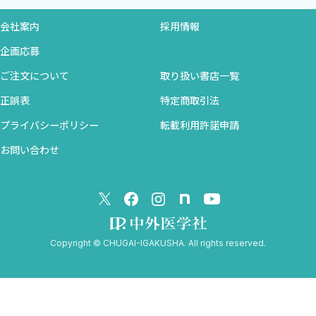
13-1．I度房室ブロック
いに参考になるものであると思います。
13-2．II度房室ブロック
会社案内
採用情報
本書が「心電図」「不整脈」に対する苦手意識を払拭し、安全な
13-3．III度房室ブロック（完全房室ブロック【complete
企画応募
心電図モニター管理ができるきっかけになることを願っています。
AVB】）
ご注文について
取り扱い書店一覧
14 脚ブロック
2015年2月
正誤表
特定商取引法
15 促進性心室固有調律（AIVR）
さいたま市民医療センター 看護部主任
16 補充収縮
プライバシーポリシー
転載利用許諾申請
冨田晴樹
17 ペースメーカー
臨床工学科科長補佐
お問い合わせ
17-1．AAIモードでの正常波形
富永あや子
17-2．VVIモードでの正常波形
17-3．DDDモードでの正常波形
17-4．ペーシング不全（pacing failure）
17-5．アンダーセンシング
Copyright © CHUGAI-IGAKUSHA. All rights reserved.
17-6．オーバーセンシング
監修にあたって
18 ノイズ
19 受信障害、電波障害
「警報対応ミス、患者死亡」、「心電図警報音放置、患者死
20 ローボルテージ波形（低振幅波形）