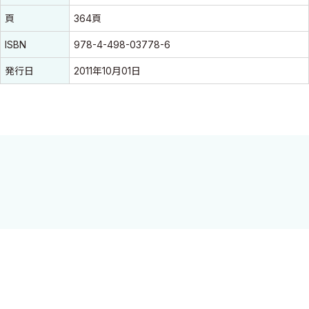
頁
364頁
ISBN
978-4-498-03778-6
発行日
2011年10月01日
携帯型伝送心電計の有用性は臨床と予防医学両面で増している。
日中国際シンポジウム開催5周年を記念して、その最新の知見と現
状について日中の専門家がまとめた決定版。
目 次