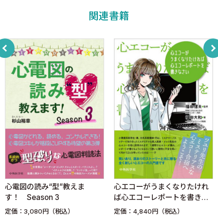
第4章 携帯型心電形と標準12誘導心電図波形の比較と体位の影
関連書籍
響
1）携帯型心電図波形と標準12誘導心電図の波形の比較
2）携帯型心電図波形と体位変化の影響
第5章 携帯型心電図と伝送システムの展開
I．伝送システムの種類
1）固定電話伝送型
2）携帯電話伝送型
3）ネットワークシステム伝送型
II．心電図伝送システムの展開
1）欧米など各国の発展概況
2）中国の発展概況
3）日本の発展概況
第6章 医用波形標準化記述規約（Medical Waveform Format
心電図の読み“型”教えま
心エコーがうまくなりたけれ
Encoding Rules: MFER）とは
す！ Season 3
ば心エコーレポートを書きな
第7章 家庭用心電計
さい
定価：3,080円（税込）
定価：4,840円（税込）