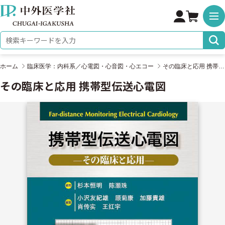
株式会社 中外医学社
検索キーワード
ホーム
臨床医学：内科系／心電図・心音図・心エコー
その臨床と応用 携帯型伝送心電図
その臨床と応用 携帯型伝送心電図