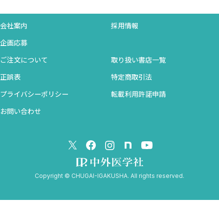
1）家庭用心電計をどう定義するか？
2）市販されている機種
会社案内
採用情報
3）被験者への解析結果の通知
4）判定の内容と扱い
企画応募
5）機種により診断目的に差がある
ご注文について
取り扱い書店一覧
6）家庭用心電図は綺麗に記録する心がけをもつことが重要
正誤表
特定商取引法
7）家庭用心電計にかかる費用の問題（WTP: Willingness to
Pay）
プライバシーポリシー
転載利用許諾申請
第8章 携帯型心電図と伝送に重要な綺麗な記録（ノイズ・アー
お問い合わせ
チファクトなどの影響）
1）伝送心電信号の雑音，妨害と偽信号（各種の典型図例を
説明する）
2）解決方法
3）携帯型心電図と伝送時のノイズやアーチファクトの実例
Copyright © CHUGAI-IGAKUSHA. All rights reserved.
4）携帯型心電計で綺麗な心電図を記録するためには
第9章 携帯型心電図自動解析とその効果的な利用
1）代表的な2つの機種の自動解析プログラム