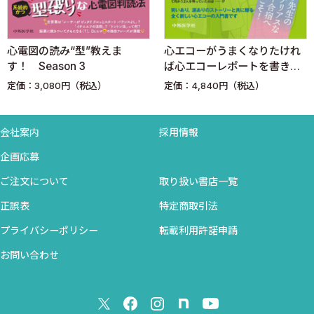
・ペースメーカー
・植込み型除細動器（ICD）
・日常生活の注意点
心電図の読み“型”教えま
心エコーがうまくなりたけれ
す！ Season 3
ば心エコーレポートを書きな
さい
4章 不整脈の定義と分類
定価：3,080円（税込）
定価：4,840円（税込）
1．不整脈（arrhythmia）とは
2．不整脈の症状
会社案内
採用情報
3．不整脈の原因
企画応募
4．不整脈の検査
5．不整脈の治療
ご注文について
取り扱い書店一覧
6．不整脈の分類
正誤表
特定商取引法
7．徐脈性不整脈
プライバシーポリシー
転載利用許諾申請
・洞不全症候群（sick sinus syndrome: SSS）
・房室ブロック（atrioventricular block）
お問い合わせ
8．上室性不整脈・1
・洞性頻脈
・心房期外収縮（atrial premature contraction: APC）