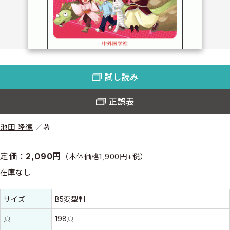
試し読み
正誤表
池田 隆徳
著
定価：
2,090円
（本体価格1,900円+税）
在庫なし
書誌情報
書誌情報
サイズ
B5変型判
頁
198頁