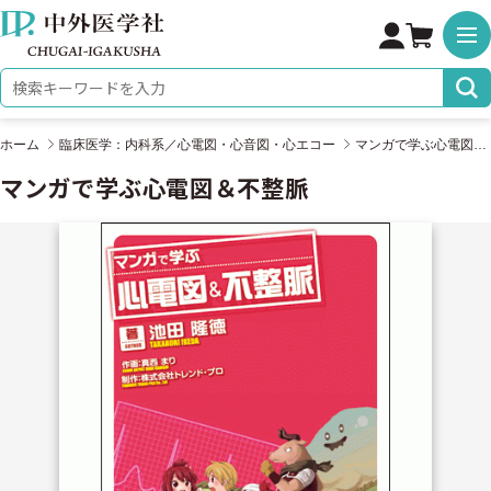
株式会社 中外医学社
検索キーワード
ホーム
臨床医学：内科系／心電図・心音図・心エコー
マンガで学ぶ心電図＆不整脈
マンガで学ぶ心電図＆不整脈