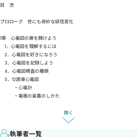
目 次
プロローグ 世にも奇妙な妖怪変化
1章 心電図の扉を開けよう
1．心電図を理解するには
2．心電図を好きになろう
3．心電図を記録しよう
4．心電図検査の種類
5．12誘導心電図
・心電計
・電極の装着のしかた
6．肢誘導と胸部誘導
7．波形診断
開く
2章 正常心電図の読み方
執筆者一覧