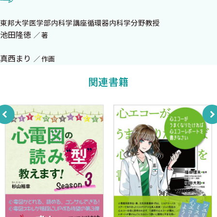
1．読み方の順序
2．記録条件の確認
東邦大学医学部内科学講座循環器内科学分野教授
・感度
池田隆徳
著
3．調律診断と心拍数の推定
・調律
真西まり
作画
・拍数
4．電気軸と心臓回転の判定
関連書籍
3章 見逃せない心電図異常
1．危険な心電図異常とは？
・QT延長症候群
・ブルガダ症候群
・T波の陰転化
2．症例I
3．症例II
4．症例III
5．心臓ペースメーカーと植込み型除細動器