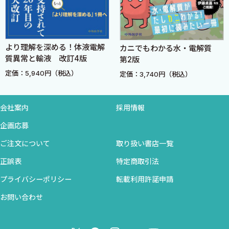
II．代 謝
1．高脂血症
a．成因・病態 ＜塚本和久＞
より理解を深める！体液電解
カニでもわかる水・電解質
b．治 療 ＜小竹英俊 及川眞一＞
質異常と輸液 改訂4版
第2版
2．プリン代謝異常 ＜谷口敦夫＞
定価：5,940円（税込）
定価：3,740円（税込）
3．先天代謝異常症 ＜粟田久多佳 太田孝男＞
会社案内
採用情報
III．糖尿病
1．成 因
企画応募
a．糖尿病の発症機構 ＜内田 亨 春日雅人＞
ご注文について
取り扱い書店一覧
b．疫 学 ＜西村理明 田嶼尚子＞
正誤表
特定商取引法
2．病 態 ＜小田原雅人＞
3．治 療
プライバシーポリシー
転載利用許諾申請
a．食事療法 ＜鹿住 敏 芳野 原＞
お問い合わせ
b．薬物療法 ＜植田浩平 岡 芳知＞
c．運動療法 ＜奥田諭吉＞