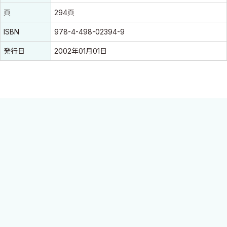
頁
294頁
ISBN
978-4-498-02394-9
発行日
2002年01月01日
◆本書は膨大な量の情報の中から，特に注目すべきトピックを選
び，その分野の第一人者が内外の文献をふまえて最新の進歩を展
望している.
◆文献抄録ではなく，その内容，評価が理解できる.
◆どのような重要な業績，文献があったかを確実にフォローでき
る.
◆主要文献を網羅しているので，reference sourceとしても極め