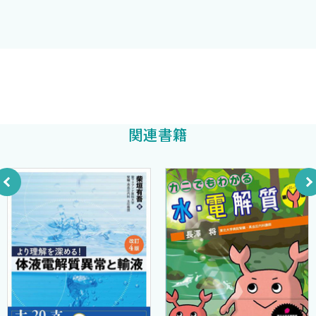
3．インスリン抵抗性の新しい分子病態 ＜荒木栄一 吉里
泌臓器を中心とした診療・研究やネットワーク異常としての内分
和晃 堺 弘治＞
泌代謝異常に関する診療・研究のみならず，内分泌代謝異常にも
4．インスリン分泌の分子機構 ＜加計正文 中田正範 矢
とづく臓器障害まで全身をくまなく関心領域としており，今後の医
田俊彦＞
学において先導的役割を果たすことが期待されている．
5．膵臓移植の現況 ＜金澤康徳＞
本書では，多くの専門家の御尽力により，最近のトピックスの
金澤康徳
他編
C．内分泌
みならず，内分泌代謝領域の進歩や最新の主要文献が網羅されて
1．胎児期における卵子数調節機序 ＜森田 豊 久具宏
いる．編集者一同，本書が日常の臨床や教育のみならず，最新の
関連書籍
司 堤 治 武谷雄二＞
研究の一助になることを期待している．
2．coactivator病--新しい疾患概念 ＜足立雅広 高柳涼
一 後藤公宜 柳瀬敏彦 名和田 新＞
2001年12月
3．hepatocyte growth factor（HGF）の臨床応用 ＜青木
編者一同
元邦 森下竜一 荻原俊男＞
4．klotho遺伝子--臨床的意義 ＜鍋島陽一＞
5．精子幹細胞研究の現状とその展望 ＜篠原隆司 篠原美
都＞
6．骨代謝と脂質代謝 ＜井上大輔 松本俊夫＞