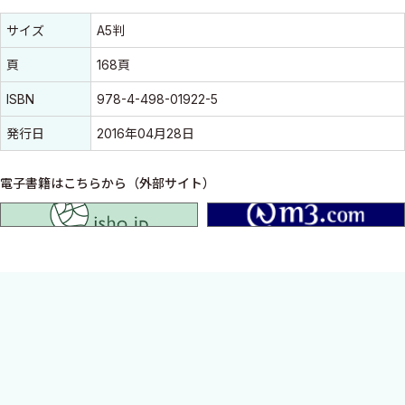
書誌情報
書誌情報
サイズ
A5判
頁
168頁
ISBN
978-4-498-01922-5
発行日
2016年04月28日
電子書籍はこちらから（外部サイト）
isho.jp
内科医および内科系研修医に向けて輸血学の基本的知識をまとめ
た．輸血療法に関する書籍は数あれど，内科系医師をメインター
ゲットに書かれたテキストは無い．本書では，輸血療法の総論と