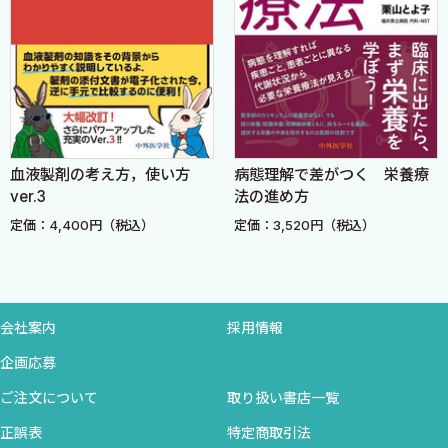
血液内科における輸血療法の基本原則
造血器腫瘍に対する輸血療法
造血障害に対する輸血療法
造血幹細胞移植における輸血療法
貧血に対する輸血療法
血小板減少症に対する輸血療法
血液製剤の考え方，使い方
病態理解で差がつく 栄養療
凝固異常症に対する輸血療法
ver.3
法の進め方
第2章 消化器内科
定価：4,400円（税込）
定価：3,520円（税込）
消化管出血に伴う急性貧血
慢性肝疾患に伴う血小板減少症
肝硬変における低アルブミン血症
肝不全における血漿交換療法
会社案内
採用情報
第3章 腎臓内科
企画応募
ご注文について
取り扱い書店一覧
資料
正誤表
特定商取引法