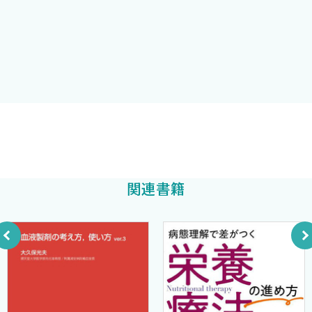
血小板製剤
◇所属学会 日本血液学会（代議員）
新鮮凍結血漿製剤
日本輸血・細胞治療学会（評議員，監事）
血漿分画製剤
日本内科学会
その他の輸血用血液製剤：顆粒球製剤
日本再生医療学会
第3章 輸血関連検査
日本化学療法学会
血液型検査
American Association of Blood Banks (AABB)
不規則抗体スクリーニング検査
International Society of Blood Transfusion (ISBT)
交差適合試験
American Association of Clinical Chemistry (AACC)
大坂顯通
著
第4章 輸血療法に伴う副作用・合併症
European Hematology Association (EHA)
輸血用血液製剤がもっているリスク─輸血感染症
International Society of Laboratory Hematology
関連書籍
溶血性副作用
(ISLH)
非溶血性副作用
輸血療法を行う過程において発生するリスク
◇受賞歴 第1回茨城県医師会勤務医部会学術奨励賞（平成8年10
第5章 輸血に関する法規
月）
第2部 疾患領域別輸血療法
平成28年4月 現在
第1章 血液内科