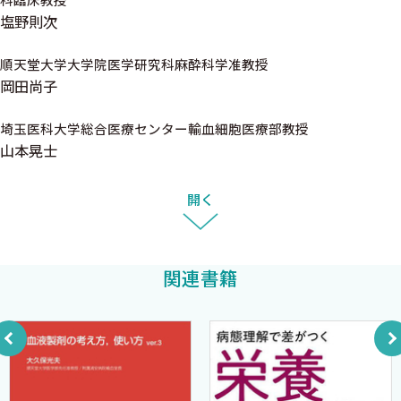
科臨床教授
連するキーワードを赤字で示し，第III部を参照できるようにしまし
Q010 輸血を予定している患者の入院時検査で寒冷凝集素
塩野則次
た．第III部ミニキーワード集は，キーワードに付けた番号
が強陽性と判定された
（Q000）から逆に設問を選択できるようにしました．本書におい
順天堂大学大学院医学研究科麻酔科学准教授
Q011 輸血部門の臨床検査技師から輸血オーダを修正する
て，各設問の記載に重複する部分がありますが，Q&A毎に読まれ
岡田尚子
ように言われた
ることを念頭においているためです．本書は，輸血療法の実践に
主眼をおいており，個々の病態に関する記述は必要最小限にとど
埼玉医科大学総合医療センター輸血細胞医療部教授
1-2．外科系〈大坂顯通〉
めておりますので，必要な場合には他書を参照していただければ
山本晃士
Q012 手術用準備血は十分過ぎるほど用意すべきか
と思います．
Q013 手術用準備血はすべて交差適合試験を済ませたもの
開く
を用意するのか
臨床現場において輸血療法を行う上で迷った場合などに，本書
Q014 手術予定日前日に，患者の不規則抗体が陽性である
を参照していただけましたら，著者としてこの上ない喜びです．
ことが判明した
本書の発刊にあたり，企画の段階から完成に至るまでご尽力いた
関連書籍
Q015 指導医から院内採血の新鮮血を申込むように言われ
だいた中外医学社企画部の小川孝志氏および鈴木真美子氏に深謝
た
いたします．また，挫折しそうになった時に励ましてくれた家族
Q016 手術に際して，輸血は行わないでほしいと言われた
なしに，本書は完成しませんでした．改めて感謝の意を表したいと
Q017 自分の血液で手術をしたいと言われた
思います．
Q018 自己血を800mL貯血した患者の輸血の申込みに際し