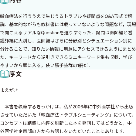
輸血療法を行ううえで生じうるトラブルや疑問点をQ&A形式で解
説．基本的ながらも教科書には載っていないような問題など，現場
で聞こえるリアルなQuestionを選りすぐった．設問は医師編と看
護師編に大別し，医師編はさらに分野別とシチュエーション別に
分けることで，知りたい情報に用意にアクセスできるようにまとめ
た．キーワードから逆引きできるミニキーワード集も収載．学び
やすいから頭に入る，使い勝手抜群の1冊だ．
序文
まえがき
本書を執筆するきっかけは，私が2006年に中外医学社から出版
させていただいた「輸血療法トラブルシューティング」について，
コンセプトは踏襲し内容を刷新した本を発刊してはどうかと，中
外医学社企画部の方からお話しをいただいたことにあります．