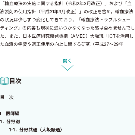
「輸血療法の実施に関する指針（令和2年3月改正）」および「血
液製剤の使用指針（平成31年3月改正）」の改正を含め，輸血療法
の状況は少しずつ変化してきており，「輸血療法トラブルシュー
ティング」の内容も現状に追いつかなくなった感は否めませんでし
た．また，日本医療研究開発機構（AMED）大坂班「ICTを活用し
た血液の需要や適正使用の向上に関する研究（平成27〜29年
度）」において，オンライン輸血教育システム（e-learning）およ
び学習支援システムの開発を担当したのですが，私の力量不足も
開く
あり満足のいく結果を残せませんでした．班員の先生方にはご尽
力いただいたにもかかわらず，不完全燃焼の感を残したまま申し
目次
訳なく思っておりました．今回，「輸血療法トラブルシューティン
グ」の内容を刷新した本の出版についてお話しをいただいた時
目 次
に，AMED研究班において作成した学習支援システムの内容につい
て，少しでも反映した本を作りたいという気持ちが強くなりまし
I 医師編
た．幸い，班員の先生方にもご執筆いただくことをご了承いただ
1．分野別
いたことで，本書は共著という形で出版することになりました．
1-1．分野共通〈大坂顯通〉