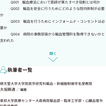
Q001 輸血療法において医師が果たすべき役割とは何か
本書の特徴は，輸血療法を実践する上で「こんな時にどうす
Q002 輸血を安全に行うためにどのような院内体制が必要
る」といった困った時に，本書の設問と解説をもとに問題を解決
か
していただくQ&A形式の本です．本書は，臨床現場において輸血
Q003 輸血を行うためにインフォームド・コンセントは必
療法を実践する医療従事者，特に医師と看護師を対象に企画され
要か
ました．臨床検査技師の方を念頭におかなかった訳ではないので
Q004 病院の事務部長から輸血管理料を取得できないかと
すが，輸血関連検査の技術的な内容に深く立ち入ることは，本書
言われた
のコンセプトが不明瞭になってしまうことを避けたかったからで
Q005 輸血療法委員会の議題は「輸血療法の実施に関する
す．また，100という設問数は少ないのではないか，というご指摘
指針」の改正であった
開く
はあると思いますが，本という紙媒体ではボリュームを制限せざ
Q006 病院の事務部長から合同輸血療法委員会に出席する
るを得なかったというのが実情です．
ように言われた
執筆者一覧
Q007 血液型検査を依頼したら判定保留の結果が返ってき
本書は，第I部医師編，第II部看護師編，第III部ミニキーワード集
た
の3部構成です．第I部医師編は，分野別とシチュエーション別に分
順天堂大学大学院医学研究科輸血・幹細胞制御学名誉教授
Q008 患者家族から生後1カ月の子どもの血液型を調べてほ
け，シチュエーション別の方はAMED研究班の先生方との共著とな
大坂顯通
編著
しいと言われた
ります．第II部看護師編は，輸血療法の現場での疑問について解説
Q009 輸血の説明中に，患者から放射線を照射した血液製
東邦大学医療センター大森病院輸血部・臨床工学部・心臓血管外
を記載しています．第I部と第II部の本文において，100の設問に関
剤を輸血しても大丈夫かと言われた