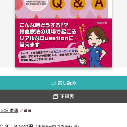
試し読み
正誤表
大坂 顯通
編著
定価：
3,520円
（本体価格3,200円+税）