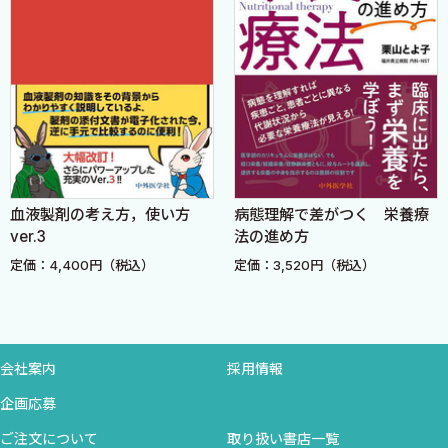
て，手術用準備血は自己血製剤のみオーダすれば良いか
2021年7月，コロナ禍の終息を願いつつ…
Q019 Hb値9.0g/dLと貧血を認めるが，自己血貯血を行う
大坂顯通
ことは可能か
Q020 自己血の採血中に，患者の顔が青ざめ冷汗が出てき
た
Q021 自己血を800mL貯血したが，予定した手術日が延期
になった
Q022 自己血貯血を行った患者が他院で手術をすることに
血液製剤の考え方，使い方
病態理解で差がつく 栄養療
なった
ver.3
法の進め方
Q023 回収式自己血輸血はどのように行うのか
定価：4,400円（税込）
定価：3,520円（税込）
Q024 希釈式自己血輸血は有効か
Q025 輸血中に患者がショック状態に陥った
Q026 人工呼吸器装着中の患者で，輸血開始後に尿道カテ
ーテルから赤褐色尿が出現した
会社案内
採用情報
Q027 輸血後10日目の患者に貧血と血尿が出現した
企画応募
Q028 輸血後に血液生化学検査で血清カリウム濃度が増加
した
ご注文について
取り扱い書店一覧