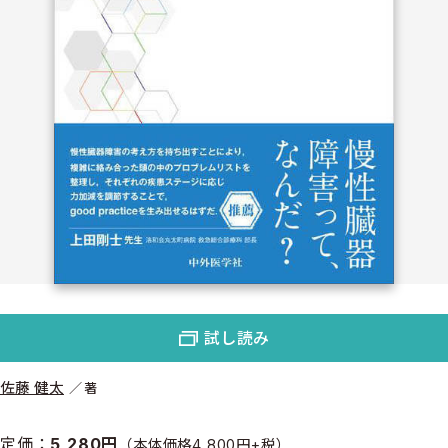
試し読み
佐藤 健太
著
定価：
5,280円
（本体価格4,800円+税）