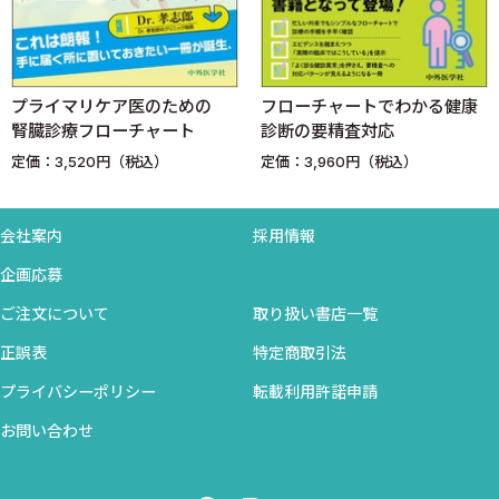
3総合医と専門医の理想的な協働
だとも思っています．実際に私の経験でも，たくさんみてきた研修
主役が総合医，サポート役が専門医
医達も，同じような場面で困り，迷い，失敗しながら立ち向かって
日本版総合医の強み
きました．
専門医と総合医との連携パターンConsultationとRefferal
プライマリケア医のための
フローチャートでわかる健康
「俺と同じ苦労をして成長していけ！」とは思いませんので，ま
■1．Consultation
腎臓診療フローチャート
診断の要精査対応
だ若手の皆さんが効率よく診かたを学び，これから担当するであ
■2．Referral
定価：3,520円（税込）
定価：3,960円（税込）
ろう慢性臓器障害の患者さんに苦しい思いをさせないためにも，
総合医と専門医の望ましい連携
その診療の基本的な「考え方」をお伝えしたいと考えてこの本を
書きあげました．
会社案内
採用情報
3 慢性臓器障害の捉えかた
ちなみに，私が慢性臓器障害という存在に苦しめられ，足をすく
1慢性臓器障害の定義
企画応募
われ，悩まされ始めたのは，総合診療の専門研修が終わった後の
2慢性臓器障害の特徴
ご注文について
取り扱い書店一覧
ことでした．
疫学的特徴
救急や診断学に強い初期研修で「患者が死なない」ための基本的
正誤表
特定商取引法
横断的特徴
な力は身につけ，都市部・僻地の大規模・小規模の病院で多彩な
プライバシーポリシー
転載利用許諾申請
縦断的特徴
疾患をみた総合診療研修で「たいていのCommon diseaseはうま
研修上の特徴
お問い合わせ
く診られる」という自信もついていました．その流れで，「病院に
3よくある事例×慢性臓器障害診療
持ち込まれるあらゆる健康問題に対して，最後まで責任をもって診
事例1のハッピーエンド