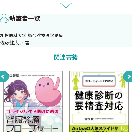
たい．
1専門医からの慢性臓器障害の見えかた，その限界
2020年秋
各学会ガイドラインから読み解く問題
洛和会丸太町病院 救急総合診療科 部長
執筆者一覧
■臓器が異なっても共通する特徴
上田 剛士
■各変化ごとの問題点
札幌医科大学 総合診療医学講座
2総合医からの慢性臓器障害の見えかた
佐藤健太
著
総合医の専門性とは
総合医はCommon diseaseのエキスパート
関連書籍
総合医の診療対象
■厚生労働省人口動態統計の死亡数・死亡率のデータか
序文
ら
本書のタイトルは「慢性臓器障害の診かた，考えかた」です．
■WHOの「寿命と健康への負荷の大きさ＝DALY」の統
この「慢性臓器障害」という単語は初めてみるので意味がわから
計データから
ないでしょうし，字面も漢字だけでとっつきにくいし，急性や重
総合医が関わる5大Common disease
症でもないので地味そうに感じたと思います．
■慢性疾患のBig 3
でもこの「慢性臓器障害」は，内科や総合診療を真面目に5年，10
■急性疾患のBig 2
年と続けていれば必ず出会うCommon diseaseですし，うまく診
総合医の診療場面
られずに不幸な転帰をたどり，悔しい体験をすることになるPitfall