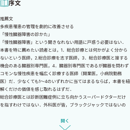
序文
推薦文
多疾患罹患の管理を劇的に改善させる
「慢性臓器障害の診かた」
「慢性臓器障害」という聞きなれない用語に戸惑う必要はない．
本書を特に薦めたい読者とは，1．総合診療とは何かがよく分から
ないという医師，2.総合診療を志す医師，3．総合診療医と接する
機会のある臓器別専門医，4．臓器別専門医であるが臓器を問わず
コモンな慢性疾患を幅広く診療する医師（開業医，小病院勤務
医）だ．少なくても1〜4のいずれかに当てはまるならば，本書を紐
解くだけの価値を感じ取れるはずだ．
総合診療医とは診断困難症例に立ち向かうスーパードクターだけ
を指すわけではない．外科医が皆，ブラックジャックではないの
と同じだ．地域を愛し眼の前の患者さんに自らできる事は何かを
悩み抜いた筆者が導き出した総合診療医の姿〜特定の疾患・臓器
開く
に特化せず，特定の患者集団を長期的・継続的に見続ける医師〜