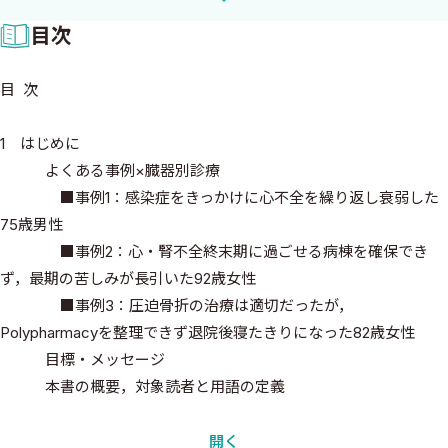
は現在最も必要とされている専門医の姿そのものかも知れない．
目次
総合診療医とはどんなエキスパートであるかを教えてくれる本書
は，総合診療を志す医師にとって力強いエールとなるだろう．ま
目 次
た，総合診療医との連携を図る専門医に読んで頂ければ，総合診
療医との望ましい協働の在り方が分かるだろう．
1 はじめに
既存の縦割りの研修では得られる事がなかった考え方「慢性臓器
よくある事例×臓器別診療
障害」が生まれたのは，研修指導に実直に取り組んできた筆者に
■事例1：感染症をきっかけに心不全を繰り返し衰弱した
とっては必然だったのかも知れない．研修医が縦割りで培った知
75歳男性
識で一生懸命取り繕っても，横糸がない限り患者を掬い上げること
■事例2：心・腎不全終末期に過ごせる病棟を確保でき
は困難な症例を何度も目の当たりにしたのだろう．多疾患罹患のあ
ず，最期の苦しみが長引いた92歳女性
る高齢者の管理は大変難しく，bad endに終わることも珍しくはな
■事例3：圧迫骨折の治療は適切だったが，
い．しかし，慢性臓器障害の考え方を持ち出すことにより，複雑
Polypharmacyを整理できず退院後寝たきりになった82歳女性
に絡み合った頭の中のプロブレムリストを整理し，それぞれの疾
目標・メッセージ
患ステージに応じ力加減を調節することで，good practiceを生み
本書の概要，対象読者と用語の定義
出せるはずだ．読者の皆様には壮大な概念でありながら身近にも
感じられる「慢性臓器障害」の診かた，考えかたを堪能して頂き
2 慢性臓器障害診療の現状と展望
開く