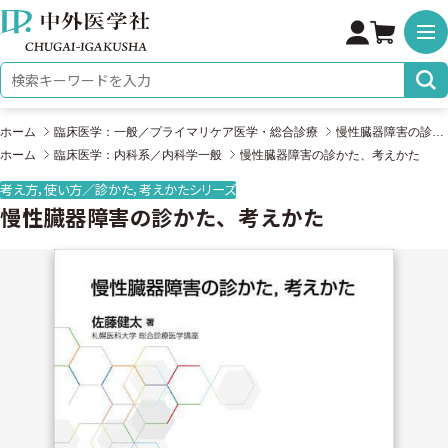
株式会社 中外医学社
検索キーワード
ホーム
臨床医学：一般／プライマリケア医学・総合診療
慢性臓器障害の診かた、考えかた
ホーム
臨床医学：内科系／内科学一般
慢性臓器障害の診かた、考えかた
考え方，使い方／診かた，考えかたシリーズ
慢性臓器障害の診かた、考えかた