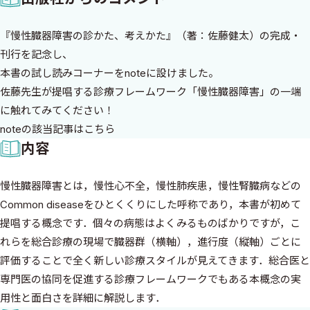
『慢性臓器障害の診かた、考えかた』（著：佐藤健太）の完成・
刊行を記念し、
本書の試し読みコーナーをnoteに設けました。
佐藤先生が提唱する診療フレームワーク「慢性臓器障害」の一端
に触れてみてください！
noteの該当記事は
こちら
内容
慢性臓器障害とは，慢性心不全，慢性肺疾患，慢性腎臓病などの
Common diseaseをひとくくりにした呼称であり，本書が初めて
提唱する概念です．個々の病態はよくみるものばかりですが，こ
れらを総合診療の現場で臓器群（横軸），進行度（縦軸）ごとに
評価することで全く新しい診療スタイルが見えてきます．総合医と
専門医の協同を促進する診療フレームワークでもある本概念の実
用性と面白さを詳細に解説します．